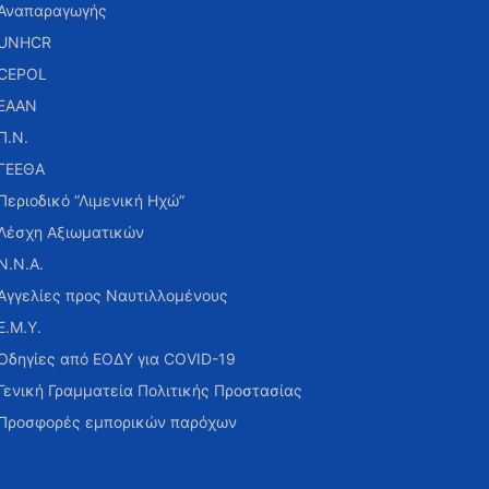
Αναπαραγωγής
UNHCR
CEPOL
ΕΑΑΝ
Π.Ν.
ΓΕΕΘΑ
Περιοδικό “Λιμενική Ηχώ”
Λέσχη Αξιωματικών
Ν.Ν.Α.
Αγγελίες προς Ναυτιλλομένους
Ε.Μ.Υ.
Οδηγίες από ΕΟΔΥ για COVID-19
Γενική Γραμματεία Πολιτικής Προστασίας
Προσφορές εμπορικών παρόχων