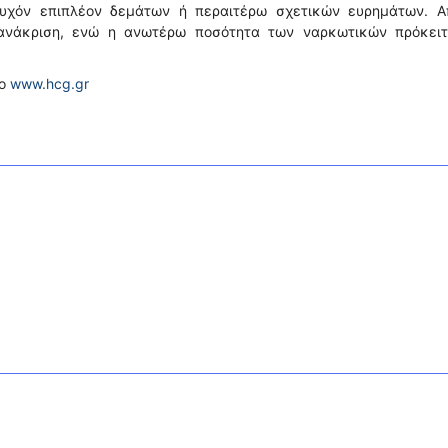
 τυχόν επιπλέον δεμάτων ή περαιτέρω σχετικών ευρημάτων. Α
ροανάκριση, ενώ η ανωτέρω ποσότητα των ναρκωτικών πρόκειτ
το
www.hcg.gr