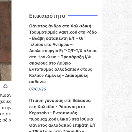
Επικαιρότητα
Θάνατος άνδρα στη Χαλκιδική –
Τραυματισμός ναυτικού στη Ρόδο
– Βλάβη καταπέλτη Ε/Γ – Ο/Γ
πλοίου στο Αντίρριο –
Δυσλειτουργία Ε/Γ-Ο/Γ-Τ/Χ πλοίου
στο Ηράκλειο – Προσάραξη Ι/Φ
σκάφους στο Λαύριο –
Εντοπισμός αλλοδαπών στους
Καλούς Λιμένες – Διακομιδές
ασθενώ
07/08/26
όπισαν
Πτώση γυναίκας στη θάλασσα
χέδιες
στη Χαλκίδα - Ρύπανση στο
 στην
Κερατσίνι - Εντοπισμός
κε ότι
πυρομαχικού υλικού στα Ίσθμια -
ς αξία
Θάνατος αλλοδαπού επιβάτη Ε/Γ
– Τ/Ρ πλοίου στη Ζάκυνθο –