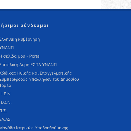
ρήσιμοι σύνδεσμοι
Ελληνική κυβέρνηση
ΥΝΑΝΠ
Η σελίδα μου - Portal
Επιτελική Δομή ΕΣΠΑ ΥΝΑΝΠ
Κώδικας Ηθικής και Επαγγελματικής
Συμπεριφοράς Υπαλλήλων του Δημοσίου
Τομέα
Ι.Ι.Ε.Ν.
Π.Ο.Ν.
Π.Σ.
ΕΛ.ΑΣ.
Μονάδα Ιατρικώς Υποβοηθούμενης