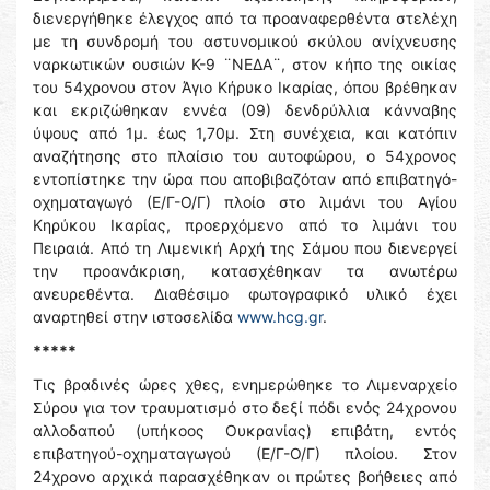
διενεργήθηκε έλεγχος από τα προαναφερθέντα στελέχη
με τη συνδρομή του αστυνομικού σκύλου ανίχνευσης
ναρκωτικών ουσιών Κ-9 ¨ΝΕΔΑ¨, στον κήπο της οικίας
του 54χρονου στον Άγιο Κήρυκο Ικαρίας, όπου βρέθηκαν
και εκριζώθηκαν εννέα (09) δενδρύλλια κάνναβης
ύψους από 1μ. έως 1,70μ. Στη συνέχεια, και κατόπιν
αναζήτησης στο πλαίσιο του αυτοφώρου, ο 54χρονος
εντοπίστηκε την ώρα που αποβιβαζόταν από επιβατηγό-
οχηματαγωγό (Ε/Γ-Ο/Γ) πλοίο στο λιμάνι του Αγίου
Κηρύκου Ικαρίας, προερχόμενο από το λιμάνι του
Πειραιά. Από τη Λιμενική Αρχή της Σάμου που διενεργεί
την προανάκριση, κατασχέθηκαν τα ανωτέρω
ανευρεθέντα. Διαθέσιμο φωτογραφικό υλικό έχει
αναρτηθεί στην ιστοσελίδα
www.hcg.gr
.
*****
Τις βραδινές ώρες χθες, ενημερώθηκε το Λιμεναρχείο
Σύρου για τον τραυματισμό στο δεξί πόδι ενός 24χρονου
αλλοδαπού (υπήκοος Ουκρανίας) επιβάτη, εντός
επιβατηγού-οχηματαγωγού (Ε/Γ-Ο/Γ) πλοίου. Στον
24χρονο αρχικά παρασχέθηκαν οι πρώτες βοήθειες από