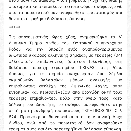
στο λιμάνι του Βαθέως. Από τη Λιμενική Αρχή της Ιθάκης
απαγορεύτηκε ο απόπλους του ιστιοφόρου σκάφους, ενώ
από το περιστατικό δεν αναφέρθηκε τραυματισμός και
δεν παρατηρήθηκε θαλάσσια ρύπανση.
*****
Τις απογευματινές ώρες χθες, ενημερώθηκε το Α΄
Λιμενικό Τμήμα Λίνδου του Κεντρικού Λιμεναρχείου
Ρόδου για την ύπαρξη ενός αναποδογυρισμένου
ιδιωτικού σκάφους ελληνικής σημαίας, με τέσσερις (04)
αλλοδαπούς επιβαίνοντες (υπήκοοι Ιρλανδίας), στη
θαλάσσια περιοχή ακρωτηρίου ¨ΓΚΙΝΑΣ¨ στη Ρόδο.
Αμέσως για το σημείο αναχώρησαν δύο λέμβοι
εκμισθωτών θαλασσίων μέσων αναψυχής με
επιβαίνοντες στελέχη της Λιμενικής Αρχής, όπου
εντόπισαν και περισυνέλεξαν από βραχώδη ακτή τους
τέσσερις επιβαίνοντες, καλά στην υγεία τους. Κατά
δήλωση του ιδιοκτήτη, το σκάφος μεταφέρθηκε στην
ακτή, με τη συνδρομή του σκάφους ¨ΚΡΗΤΙΚΟΣ 19¨ Σ.Ρ.
624. Προανάκριση διενεργείται από τη Λιμενική Αρχή
Λίνδου, ενώ από το περιστατικό δεν αναφέρθηκε
τραυματισμός και δεν παρατηρήθηκε θαλάσσια ρύπανση.