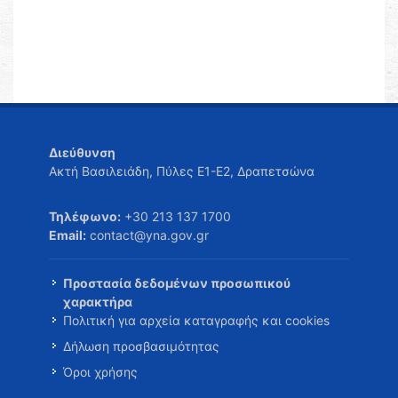
Διεύθυνση
Ακτή Βασιλειάδη, Πύλες Ε1-Ε2, Δραπετσώνα
Τηλέφωνο:
+30 213 137 1700
Email:
contact@yna.gov.gr
Προστασία δεδομένων προσωπικού
χαρακτήρα
Πολιτική για αρχεία καταγραφής και cookies
Δήλωση προσβασιμότητας
Όροι χρήσης