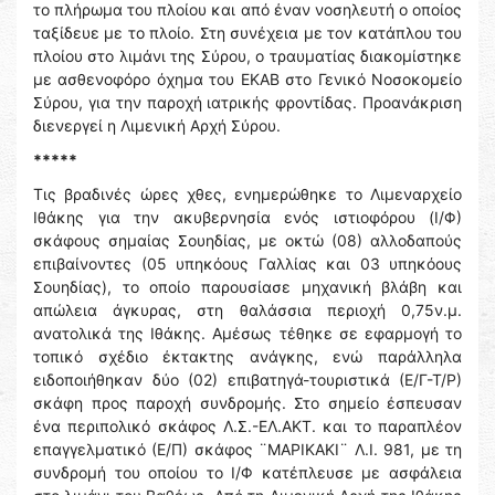
το πλήρωμα του πλοίου και από έναν νοσηλευτή ο οποίος
ταξίδευε με το πλοίο. Στη συνέχεια με τον κατάπλου του
πλοίου στο λιμάνι της Σύρου, ο τραυματίας διακομίστηκε
με ασθενοφόρο όχημα του ΕΚΑΒ στο Γενικό Νοσοκομείο
Σύρου, για την παροχή ιατρικής φροντίδας. Προανάκριση
διενεργεί η Λιμενική Αρχή Σύρου.
*****
Τις βραδινές ώρες χθες, ενημερώθηκε το Λιμεναρχείο
Ιθάκης για την ακυβερνησία ενός ιστιοφόρου (Ι/Φ)
σκάφους σημαίας Σουηδίας, με οκτώ (08) αλλοδαπούς
επιβαίνοντες (05 υπηκόους Γαλλίας και 03 υπηκόους
Σουηδίας), το οποίο παρουσίασε μηχανική βλάβη και
απώλεια άγκυρας, στη θαλάσσια περιοχή 0,75ν.μ.
ανατολικά της Ιθάκης. Αμέσως τέθηκε σε εφαρμογή το
τοπικό σχέδιο έκτακτης ανάγκης, ενώ παράλληλα
ειδοποιήθηκαν δύο (02) επιβατηγά-τουριστικά (Ε/Γ-Τ/Ρ)
σκάφη προς παροχή συνδρομής. Στο σημείο έσπευσαν
ένα περιπολικό σκάφος Λ.Σ.-ΕΛ.ΑΚΤ. και το παραπλέον
επαγγελματικό (Ε/Π) σκάφος ¨ΜΑΡΙΚΑΚΙ¨ Λ.Ι. 981, με τη
συνδρομή του οποίου το Ι/Φ κατέπλευσε με ασφάλεια