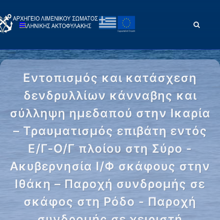
Εντοπισμός και κατάσχεση
δενδρυλλίων κάνναβης και
σύλληψη ημεδαπού στην Ικαρία
– Τραυματισμός επιβάτη εντός
Ε/Γ-Ο/Γ πλοίου στη Σύρο -
Ακυβερνησία Ι/Φ σκάφους στην
Ιθάκη – Παροχή συνδρομής σε
σκάφος στη Ρόδο - Παροχή
συνδρομής σε χειριστή