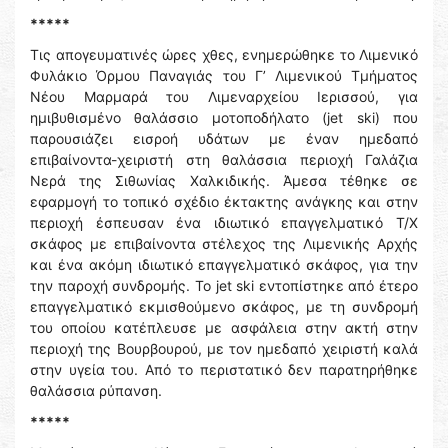
*****
Τις απογευματινές ώρες χθες, ενημερώθηκε το Λιμενικό
Φυλάκιο Όρμου Παναγιάς του Γ’ Λιμενικού Τμήματος
Νέου Μαρμαρά του Λιμεναρχείου Ιερισσού, για
ημιβυθισμένο θαλάσσιο μοτοποδήλατο (jet ski) που
παρουσιάζει εισροή υδάτων με έναν ημεδαπό
επιβαίνοντα-χειριστή στη θαλάσσια περιοχή Γαλάζια
Νερά της Σιθωνίας Χαλκιδικής. Άμεσα τέθηκε σε
εφαρμογή το τοπικό σχέδιο έκτακτης ανάγκης και στην
περιοχή έσπευσαν ένα ιδιωτικό επαγγελματικό Τ/Χ
σκάφος με επιβαίνοντα στέλεχος της Λιμενικής Αρχής
και ένα ακόμη ιδιωτικό επαγγελματικό σκάφος, για την
την παροχή συνδρομής. Το jet ski εντοπίστηκε από έτερο
επαγγελματικό εκμισθούμενο σκάφος, με τη συνδρομή
του οποίου κατέπλευσε με ασφάλεια στην ακτή στην
περιοχή της Βουρβουρού, με τον ημεδαπό χειριστή καλά
στην υγεία του. Από το περιστατικό δεν παρατηρήθηκε
θαλάσσια ρύπανση.
*****