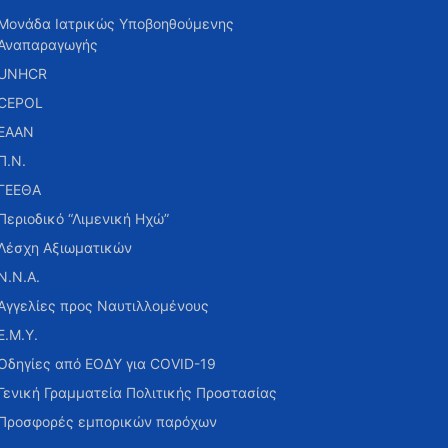
Μονάδα Ιατρικώς Υποβοηθούμενης
Αναπαραγωγής
UNHCR
CEPOL
ΕΑΑΝ
Π.Ν.
ΓΕΕΘΑ
Περιοδικό “Λιμενική Ηχώ”
Λέσχη Αξιωματικών
Ν.Ν.Α.
Αγγελίες προς Ναυτιλλομένους
Ε.Μ.Υ.
Οδηγίες από ΕΟΔΥ για COVID-19
Γενική Γραμματεία Πολιτικής Προστασίας
Προσφορές εμπορικών παρόχων