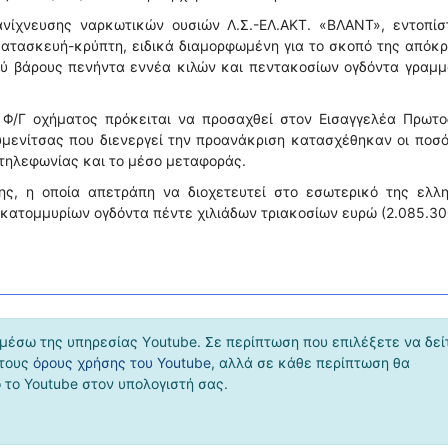
ανίχνευσης ναρκωτικών ουσιών Λ.Σ.-ΕΛ.ΑΚΤ. «ΒΛΑΝΤ», εντοπίσ
κατασκευή-κρύπτη, ειδικά διαμορφωμένη για το σκοπό της απόκ
ού βάρους πενήντα εννέα κιλών και πεντακοσίων ογδόντα γραμ
Φ/Γ οχήματος πρόκειται να προσαχθεί στον Εισαγγελέα Πρωτο
υμενίτσας που διενεργεί την προανάκριση κατασχέθηκαν οι ποσ
τηλεφωνίας και το μέσο μεταφοράς.
ς, η οποία απετράπη να διοχετευτεί στο εσωτερικό της ελλη
εκατομμυρίων ογδόντα πέντε χιλιάδων τριακοσίων ευρώ (2.085.30
μέσω της υπηρεσίας Υoutube. Σε περίπτωση που επιλέξετε να δεί
 τους
όρους χρήσης του Youtube
, αλλά σε κάθε περίπτωση θα
το Youtube στον υπολογιστή σας.