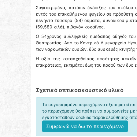
Συγκεκριμένα, κατόπιν ένδειξης του σκύλου 
εντός του επικαθήμενου ψυγείου σε πρόσθετη 
πενήντα τέσσερα (54) δέματα, συνολικού μικτ
(59,580 κιλά), πιθανόν κοκαΐνης.
Ο 54χρονος συλληφθείς ημεδαπός οδηγός του 
Θεσπρωτίας. Από το Κεντρικό Λιμεναρχείο Ηγο
των ναρκωτικών ουσιών, δύο συσκευές κινητής 
Η αξία της κατασχεθείσας ποσότητας κοκαΐνη
επικράτειας, εκτιμάται έως του ποσού των δυο 
Σχετικό οπτικοακουστικό υλικό
Το συγκεκριμένο περιεχόμενο εξυπηρετείται 
το περιεχόμενο θα πρέπει να συμφωνείτε με
εγκατασταθούν cookies παρακολούθησης από 
Συμφωνώ να δω το περιεχόμενο