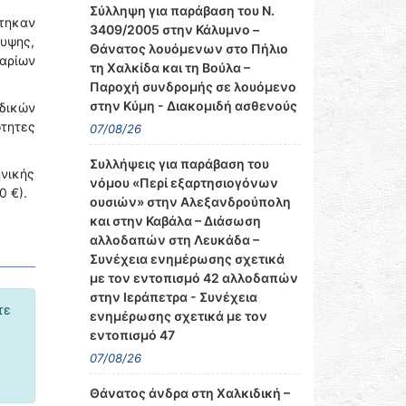
Σύλληψη για παράβαση του Ν.
τηκαν
3409/2005 στην Κάλυμνο –
ρυψης,
Θάνατος λουόμενων στο Πήλιο
μαρίων
τη Χαλκίδα και τη Βούλα –
Παροχή συνδρομής σε λουόμενο
στην Κύμη - Διακομιδή ασθενούς
δικών
ότητες
07/08/26
Συλλήψεις για παράβαση του
νικής
νόμου «Περί εξαρτησιογόνων
0 €).
ουσιών» στην Αλεξανδρούπολη
και στην Καβάλα – Διάσωση
αλλοδαπών στη Λευκάδα –
Συνέχεια ενημέρωσης σχετικά
με τον εντοπισμό 42 αλλοδαπών
στην Ιεράπετρα - Συνέχεια
τε
ενημέρωσης σχετικά με τον
εντοπισμό 47
07/08/26
Θάνατος άνδρα στη Χαλκιδική –