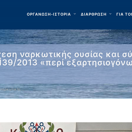
ΟΡΓΑΝΩΣΗ-ΙΣΤΟΡΙΑ
ΔΙΑΡΘΡΩΣΗ
ΓΙΑ ΤΟ
χεση ναρκωτικής ουσίας και σ
139/2013 «περί εξαρτησιογόν
 ναρκωτικής …