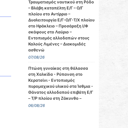
Τραυματισμός ναυτικού στη Ρόδο
– Βλάβη καταπέλτη Ε/Γ – Ο/Γ
πλοίου στο Αντίρριο –
Δυσλειτουργία Ε/Γ-Ο/Γ-Τ/Χ πλοίου
στο Ηράκλειο – Προσάραξη Ι/Φ
σκάφους στο Λαύριο –
Εντοπισμός αλλοδαπών στους
Καλούς Λιμένες – Διακομιδές
ασθενώ
07/08/26
Πτώση γυναίκας στη θάλασσα
στη Χαλκίδα - Ρύπανση στο
Κερατσίνι - Εντοπισμός
πυρομαχικού υλικού στα Ίσθμια -
Θάνατος αλλοδαπού επιβάτη Ε/Γ
– Τ/Ρ πλοίου στη Ζάκυνθο –
06/08/26