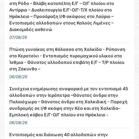
στη Ρόδο – Βλάβη καταπέλτη Ε/Γ – Ο/Γ πλοίου στο
Αντίρριο – Δυσλειτουργία Ε/Γ-Ο/Γ-Τ/Χ πλοίου στο
Ηράκλειο – Προσάραξη Ι/Φ σκάφους στο Λαύριο –
Εντοπισμός αλλοδαπών στους Καλούς Λιμένες –
Διακομιδές ασθενώ
07/08/26
Πτώση γυναίκας στη θάλασσα στη Χαλκίδα - Ρύπανση
στο Κερατσίνι - Εντοπισμός πυρομαχικού υλικού στα
Ίσθμια - Θάνατος αλλοδαπού επιβάτη Ε/Γ – Τ/Ρ πλοίου
στη Ζάκυνθο –
06/08/26
Συνέχεια ενημέρωσης αναφορικά με τον εντοπισμό 45
αλλοδαπών στην Ιεράπετρα –Θάνατος άνδρα στην
Παλαιόχωρα – Θάνατος άνδρα στη Χαλκιδική - Παροχή
συνδρομής σε Ι/Φ σκάφη στην Κέα και στη Χαλκίδα–
Εμπλοκή κάβου Ε/Γ-Ο/Γ πλοίου στο Ηράκλειο -
06/08/26
Εντοπισμός και διάσωση 40 αλλοδαπών στην