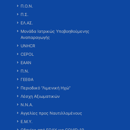
Π.Ο.Ν.
Π.Σ.
ΕΛ.ΑΣ.
Μονάδα Ιατρικώς Υποβοηθούμενης
Αναπαραγωγής
UNHCR
CEPOL
ΕΑΑΝ
Π.Ν.
ΓΕΕΘΑ
Περιοδικό “Λιμενική Ηχώ”
Λέσχη Αξιωματικών
Ν.Ν.Α.
Αγγελίες προς Ναυτιλλομένους
Ε.Μ.Υ.
Οδηγίες από ΕΟΔΥ για COVID-19