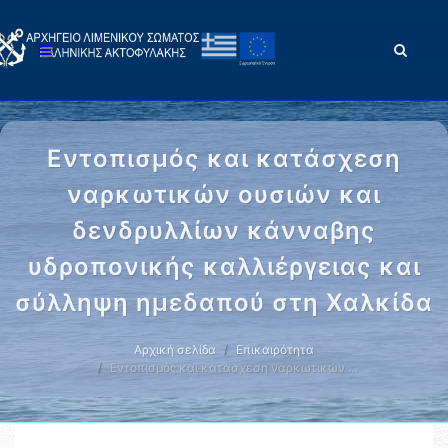
Εντοπισμός και κατάσχεση
ναρκωτικών ουσιών και
δενδρυλλίων κάνναβης
υδροπονικής καλλιέργειας και
σύλληψη ημεδαπού στη Χαλκίδα
Αρχική σελίδα
Επικαιρότητα
Εντοπισμός και κατάσχεση ναρκωτικών …