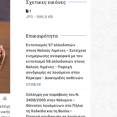
Σχετικες εικόνες
1
JPG - 996,9 KB
Επικαιρότητα
Εντοπισμός 57 αλλοδαπών
στους Καλούς Λιμένες – Συνέχεια
ενημέρωσης αναφορικά με τον
εντοπισμό 58 αλλοδαπών στους
Καλούς Λιμένες - Παροχή
συνδρομής σε λουόμενο στην
Κέρκυρα - Διακομιδές ασθενών
07/08/26
Σύλληψη για παράβαση του Ν.
3409/2005 στην Κάλυμνο –
Θάνατος λουόμενων στο Πήλιο
τελέχη
τη Χαλκίδα και τη Βούλα –
ενικής
Παροχή συνδρομής σε λουόμενο