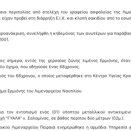
σια περιπολίας από στελέχη του γραφείου ασφαλείας της Λιμε
ι είχαν προβεί στη διάρρηξη Ε.Ι.Χ. και κλοπή σακιδίου από το εσω
ν προανάκριση, συνελήφθη η κηδεμόνας των ανωτέρων για παράβα
2001.
ς σήμερα, εντός της χερσαίας ζώνης λιμένος Ερμιόνης, όταν 
λο όχημα, που οδηγούσε ένας 68χρονος.
ός του 68χρονου, ο οποίος μεταφέρθηκε στο Κέντρο Υγείας Κρα
μήμα Ερμιόνης του Λιμεναρχείου Ναυπλίου.
ια τον εντοπισμό ενός (01) ύποπτου μεταλλικού αντικειμέν
ή ''ΓΥΑΛΑ'' ν. Σαλαμίνας, σε βάθος περίπου δύο μέτρων (02μ.).
ρικού Λιμεναρχείου Πειραιά ενημερώθηκε η αρμόδια Υπηρεσία γ