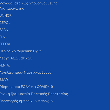
Μονάδα Ιατρικώς Υποβοηθούμενης
Αναπαραγωγής
UNHCR
CEPOL
ΕΑΑΝ
Π.Ν.
ΓΕΕΘΑ
Περιοδικό “Λιμενική Ηχώ”
Λέσχη Αξιωματικών
Ν.Ν.Α.
Αγγελίες προς Ναυτιλλομένους
Ε.Μ.Υ.
Οδηγίες από ΕΟΔΥ για COVID-19
Γενική Γραμματεία Πολιτικής Προστασίας
Προσφορές εμπορικών παρόχων