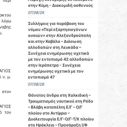
''περί
στην Κύμη - Διακομιδή ασθενούς
07/08/26
ακτου
ν λόγω
Συλλήψεις για παράβαση του
ναβης
νόμου «Περί εξαρτησιογόνων
μ.
ουσιών» στην Αλεξανδρούπολη
και στην Καβάλα – Διάσωση
αλλοδαπών στη Λευκάδα –
Συνέχεια ενημέρωσης σχετικά
με τον εντοπισμό 42 αλλοδαπών
στην Ιεράπετρα - Συνέχεια
ΑΓΙΟΣ
ενημέρωσης σχετικά με τον
 ν. μ.
εντοπισμό 47
07/08/26
ς στον
Θάνατος άνδρα στη Χαλκιδική –
Τραυματισμός ναυτικού στη Ρόδο
'ΑΓΙΟΣ
– Βλάβη καταπέλτη Ε/Γ – Ο/Γ
ό τον
πλοίου στο Αντίρριο –
Δυσλειτουργία Ε/Γ-Ο/Γ-Τ/Χ πλοίου
στο Ηράκλειο – Προσάραξη Ι/Φ