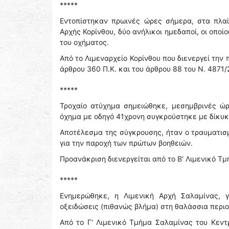
*****
Εντοπίστηκαν πρωινές ώρες σήμερα, στα πλαί
Αρχής Κορίνθου, δύο ανήλικοι ημεδαποί, οι οποίο
του οχήματος.
Από το Λιμεναρχείο Κορίνθου που διενεργεί τη
άρθρου 360 Π.Κ. και του άρθρου 88 του Ν. 4871/
*****
Τροχαίο ατύχημα σημειώθηκε, μεσημβρινές ώρε
όχημα με οδηγό 41χρονη συγκρούστηκε με δίκυκ
Αποτέλεσμα της σύγκρουσης, ήταν ο τραυματισμ
για την παροχή των πρώτων βοηθειών.
Προανάκριση διενεργείται από το Β' Λιμενικό Τ
*****
Ενημερώθηκε, η Λιμενική Αρχή Σαλαμίνας, γ
οξειδώσεις (πιθανώς βλήμα) στη θαλάσσια περιοχ
Από το Γ' Λιμενικό Τμήμα Σαλαμίνας του Κεντ