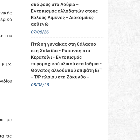
σκάφους στο Λαύριο –
Εντοπισμός αλλοδαπών στους
νικής
Καλούς Λιμένες – Διακομιδές
τερικό
ασθενώ
07/08/26
ση του
Πτώση γυναίκας στη θάλασσα
στη Χαλκίδα - Ρύπανση στο
Κερατσίνι - Εντοπισμός
πυρομαχικού υλικού στα Ίσθμια -
Ε.Ι.Χ.
Θάνατος αλλοδαπού επιβάτη Ε/Γ
– Τ/Ρ πλοίου στη Ζάκυνθο –
νιδίου
06/08/26
ου με
ια τις