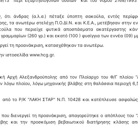
13 ''περί εξαρτησιογόνων ουσιών'' και του νόμου 2168/1993 
ν, ότι άνδρας (α.λ.σ.) πέταξε ύποπτη σακούλα, εντός περίφρ
ης, τα ανωτέρω στελέχη Π.Ο.ΔΙ.Ν. και Κ.Ε.Α., μετέβησαν στην ε
ακούλα που περιείχε φυτικά αποσπάσματα ακατέργαστης κάν
ραμμαρίων (260 γρ.) και εκατό (100 ) φυσίγγια των εννέα (09) μ
εργεί τη προανάκριση, κατασχέθηκαν τα ανωτέρω.
ην ιστοσελίδα www.hcg.gr.
κή Αρχή Αλεξανδρούπολης από τον Πλοίαρχο του Φ/Γ πλοίου ''
εν λόγω πλοίου, λόγω μηχανικής βλάβης στη θαλάσσια περιοχή 6,5
 από το Ρ/Κ ''ΛΑΚΗ ΣΤΑΡ'' Ν.Π. 10428 και κατέπλευσε ασφαλώ
που διενεργεί τη προανάκριση, απαγορεύτηκε ο απόπλους του '
άβης και την προσκόμιση βεβαιωτικού διατήρησης κλάσης απ