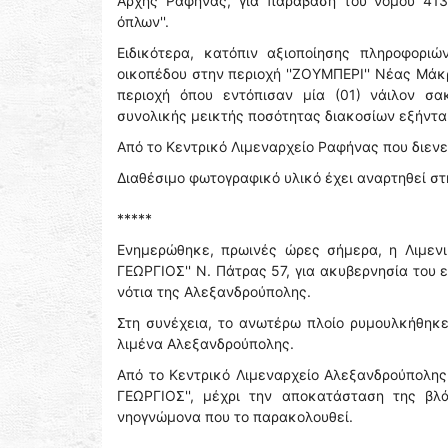
Αρχής Ραφήνας, για παράβαση του νόμου 4139/
όπλων''.
Ειδικότερα, κατόπιν αξιοποίησης πληροφοριώ
οικοπέδου στην περιοχή ''ΖΟΥΜΠΕΡΙ'' Νέας Μάκρ
περιοχή όπου εντόπισαν μία (01) νάιλον σ
συνολικής μεικτής ποσότητας διακοσίων εξήντα γ
Από το Κεντρικό Λιμεναρχείο Ραφήνας που διεν
Διαθέσιμο φωτογραφικό υλικό έχει αναρτηθεί στ
*****
Ενημερώθηκε, πρωινές ώρες σήμερα, η Λιμενι
ΓΕΩΡΓΙΟΣ'' Ν. Πάτρας 57, για ακυβερνησία του 
νότια της Αλεξανδρούπολης.
Στη συνέχεια, το ανωτέρω πλοίο ρυμουλκήθηκε
λιμένα Αλεξανδρούπολης.
Από το Κεντρικό Λιμεναρχείο Αλεξανδρούπολης 
ΓΕΩΡΓΙΟΣ'', μέχρι την αποκατάσταση της βλ
νηογνώμονα που το παρακολουθεί.