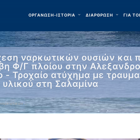
ΟΡΓΑΝΩΣΗ-ΙΣΤΟΡΙΑ
ΔΙΑΡΘΡΩΣΗ
ΓΙΑ ΤΟ
χεση ναρκωτικών ουσιών και 
βη Φ/Γ πλοίου στην Αλεξανδρ
 - Τροχαίο ατύχημα με τραυμα
 υλικού στη Σαλαμίνα
 ναρκωτικών …