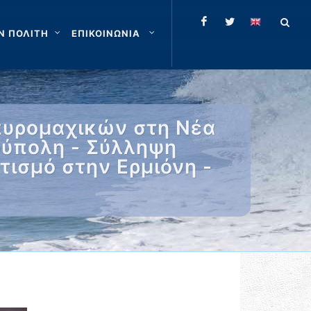
Ν ΠΟΛΙΤΗ
ΕΠΙΚΟΙΝΩΝΙΑ
πυρομαχικών στη Νέα
ούπολη - Σύλληψη
τισμό στην Ερμιόνη -