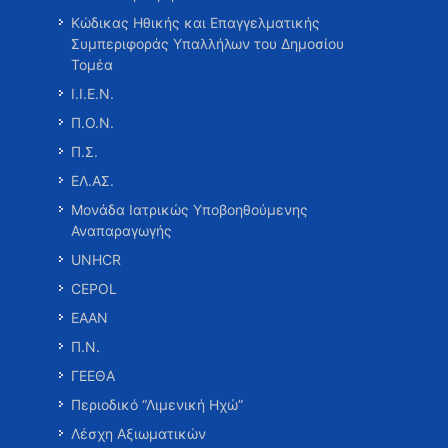
Κώδικας Ηθικής και Επαγγελματικής
Συμπεριφοράς Υπαλλήλων του Δημοσίου
Τομέα
Ι.Ι.Ε.Ν.
Π.Ο.Ν.
Π.Σ.
ΕΛ.ΑΣ.
Μονάδα Ιατρικώς Υποβοηθούμενης
Αναπαραγωγής
UNHCR
CEPOL
ΕΑΑΝ
Π.Ν.
ΓΕΕΘΑ
Περιοδικό “Λιμενική Ηχώ”
Λέσχη Αξιωματικών