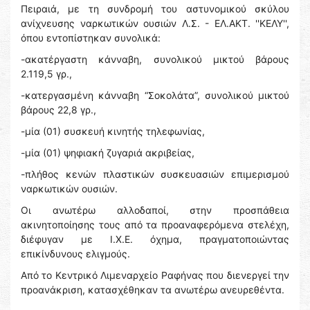
Πειραιά, με τη συνδρομή του αστυνομικού σκύλου
ανίχνευσης ναρκωτικών ουσιών Λ.Σ. - ΕΛ.ΑΚΤ. ''ΚΕΛΥ'',
όπου εντοπίστηκαν συνολικά:
-ακατέργαστη κάνναβη, συνολικού μικτού βάρους
2.119,5 γρ.,
-κατεργασμένη κάνναβη “Σοκολάτα”, συνολικού μικτού
βάρους 22,8 γρ.,
-μία (01) συσκευή κινητής τηλεφωνίας,
-μία (01) ψηφιακή ζυγαριά ακριβείας,
-πλήθος κενών πλαστικών συσκευασιών επιμερισμού
ναρκωτικών ουσιών.
Οι ανωτέρω αλλοδαποί, στην προσπάθεια
ακινητοποίησης τους από τα προαναφερόμενα στελέχη,
διέφυγαν με Ι.Χ.Ε. όχημα, πραγματοποιώντας
επικίνδυνους ελιγμούς.
Από το Κεντρικό Λιμεναρχείο Ραφήνας που διενεργεί την
προανάκριση, κατασχέθηκαν τα ανωτέρω ανευρεθέντα.