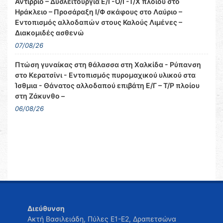
Αντίρριο – Δυσλειτουργία Ε/Γ-Ο/Γ-Τ/Χ πλοίου στο
Ηράκλειο – Προσάραξη Ι/Φ σκάφους στο Λαύριο –
Εντοπισμός αλλοδαπών στους Καλούς Λιμένες –
Διακομιδές ασθενώ
07/08/26
Πτώση γυναίκας στη θάλασσα στη Χαλκίδα - Ρύπανση
στο Κερατσίνι - Εντοπισμός πυρομαχικού υλικού στα
Ίσθμια - Θάνατος αλλοδαπού επιβάτη Ε/Γ – Τ/Ρ πλοίου
στη Ζάκυνθο –
06/08/26
Διεύθυνση
Ακτή Βασιλειάδη, Πύλες Ε1-Ε2, Δραπετσώνα