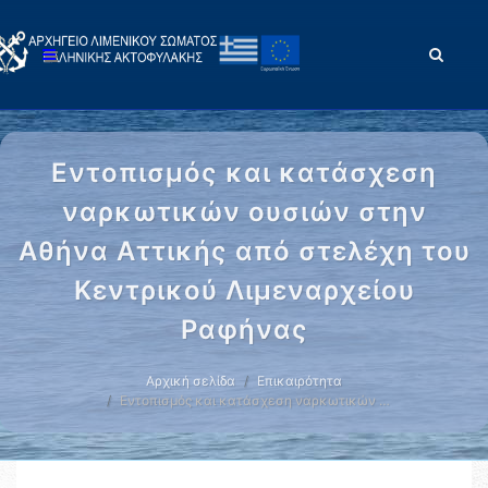
Εντοπισμός και κατάσχεση
ναρκωτικών ουσιών στην
Αθήνα Αττικής από στελέχη του
Κεντρικού Λιμεναρχείου
Ραφήνας
Αρχική σελίδα
Επικαιρότητα
Εντοπισμός και κατάσχεση ναρκωτικών …