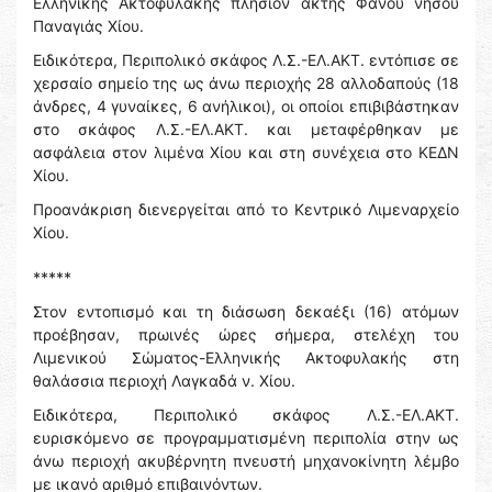
Ελληνικής Ακτοφυλακής πλησίον ακτής Φανού νήσου
Παναγιάς Χίου.
Ειδικότερα, Περιπολικό σκάφος Λ.Σ.-ΕΛ.ΑΚΤ. εντόπισε σε
χερσαίο σημείο της ως άνω περιοχής 28 αλλοδαπούς (18
άνδρες, 4 γυναίκες, 6 ανήλικοι), οι οποίοι επιβιβάστηκαν
στο σκάφος Λ.Σ.-ΕΛ.ΑΚΤ. και μεταφέρθηκαν με
ασφάλεια στον λιμένα Χίου και στη συνέχεια στο ΚΕΔΝ
Χίου.
Προανάκριση διενεργείται από το Κεντρικό Λιμεναρχείο
Χίου.
*****
Στον εντοπισμό και τη διάσωση δεκαέξι (16) ατόμων
προέβησαν, πρωινές ώρες σήμερα, στελέχη του
Λιμενικού Σώματος-Ελληνικής Ακτοφυλακής στη
θαλάσσια περιοχή Λαγκαδά ν. Χίου.
Ειδικότερα, Περιπολικό σκάφος Λ.Σ.-ΕΛ.ΑΚΤ.
ευρισκόμενο σε προγραμματισμένη περιπολία στην ως
άνω περιοχή ακυβέρνητη πνευστή μηχανοκίνητη λέμβο
με ικανό αριθμό επιβαινόντων.