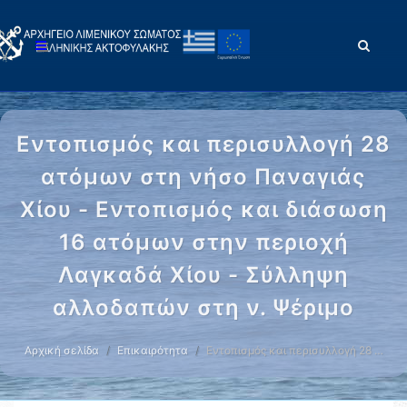
Εντοπισμός και περισυλλογή 28
ατόμων στη νήσο Παναγιάς
Χίου - Εντοπισμός και διάσωση
16 ατόμων στην περιοχή
Λαγκαδά Χίου - Σύλληψη
αλλοδαπών στη ν. Ψέριμο
Αρχική σελίδα
Επικαιρότητα
Εντοπισμός και περισυλλογή 28 …