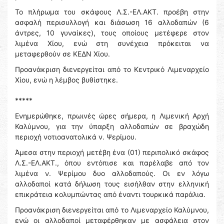
Το πλήρωμα του σκάφους Λ.Σ.-ΕΛ.ΑΚΤ. προέβη στην
ασφαλή περισυλλογή και διάσωση 16 αλλοδαπών (6
άντρες, 10 γυναίκες), τους οποίους μετέφερε στον
λιμένα Χίου, ενώ στη συνέχεια πρόκειται να
μεταφερθούν σε ΚΕΔΝ Χίου.
Προανάκριση διενεργείται από το Κεντρικό Λιμεναρχείο
Χίου, ενώ η λέμβος βυθίστηκε.
*****
Ενημερώθηκε, πρωινές ώρες σήμερα, η Λιμενική Αρχή
Καλύμνου, για την ύπαρξη αλλοδαπών σε βραχώδη
περιοχή νοτιοανατολικά ν. Ψερίμου.
Άμεσα στην περιοχή μετέβη ένα (01) περιπολικό σκάφος
Λ.Σ.-ΕΛ.ΑΚΤ., όπου εντόπισε και παρέλαβε από τον
λιμένα ν. Ψερίμου δυο αλλοδαπούς. Οι εν λόγω
αλλοδαποί κατά δήλωση τους εισήλθαν στην ελληνική
επικράτεια κολυμπώντας από έναντι τουρκικά παράλια.
Προανάκριση διενεργείται από το Λιμεναρχείο Καλύμνου,
ενώ οι αλλοδαποί μεταφέρθηκαν με ασφάλεια στον