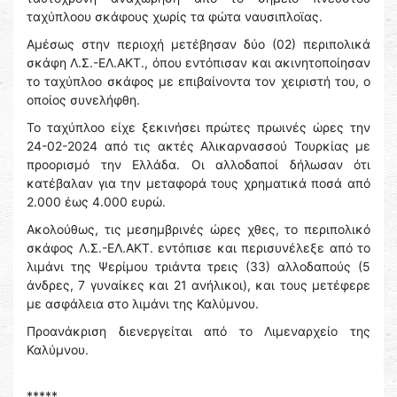
ταχύπλοου σκάφους χωρίς τα φώτα ναυσιπλοϊας.
Αμέσως στην περιοχή μετέβησαν δύο (02) περιπολικά
σκάφη Λ.Σ.-ΕΛ.ΑΚΤ., όπου εντόπισαν και ακινητοποίησαν
το ταχύπλοο σκάφος με επιβαίνοντα τον χειριστή του, ο
οποίος συνελήφθη.
Το ταχύπλοο είχε ξεκινήσει πρώτες πρωινές ώρες την
24-02-2024 από τις ακτές Αλικαρνασσού Τουρκίας με
προορισμό την Ελλάδα. Oι αλλοδαποί δήλωσαν ότι
κατέβαλαν για την μεταφορά τους χρηματικά ποσά από
2.000 έως 4.000 ευρώ.
Ακολούθως, τις μεσημβρινές ώρες χθες, το περιπολικό
σκάφος Λ.Σ.-ΕΛ.ΑΚΤ. εντόπισε και περισυνέλεξε από το
λιμάνι της Ψερίμου τριάντα τρεις (33) αλλοδαπούς (5
άνδρες, 7 γυναίκες και 21 ανήλικοι), και τους μετέφερε
με ασφάλεια στο λιμάνι της Καλύμνου.
Προανάκριση διενεργείται από το Λιμεναρχείο της
Καλύμνου.
*****