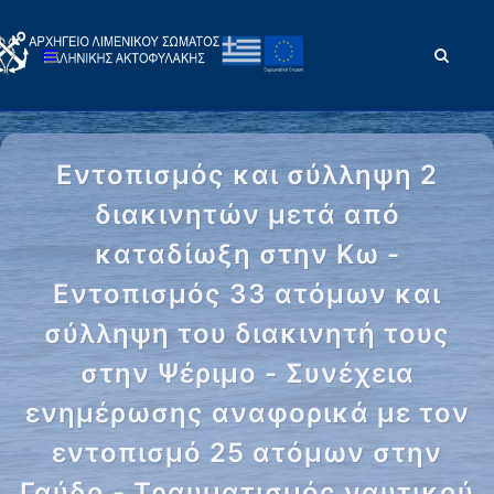
Εντοπισμός και σύλληψη 2
διακινητών μετά από
καταδίωξη στην Κω -
Εντοπισμός 33 ατόμων και
σύλληψη του διακινητή τους
στην Ψέριμο - Συνέχεια
ενημέρωσης αναφορικά με τον
εντοπισμό 25 ατόμων στην
Γαύδο - Τραυματισμός ναυτικού