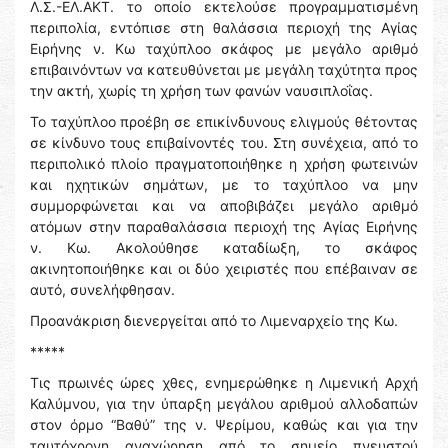
Λ.Σ.-ΕΛ.ΑΚΤ. το οποίο εκτελούσε προγραμματισμένη
περιπολία, εντόπισε στη θαλάσσια περιοχή της Αγίας
Ειρήνης ν. Κω ταχύπλοο σκάφος με μεγάλο αριθμό
επιβαινόντων να κατευθύνεται με μεγάλη ταχύτητα προς
την ακτή, χωρίς τη χρήση των φανών ναυσιπλοΐας.
Το ταχύπλοο προέβη σε επικίνδυνους ελιγμούς θέτοντας
σε κίνδυνο τους επιβαίνοντές του. Στη συνέχεια, από το
περιπολικό πλοίο πραγματοποιήθηκε η χρήση φωτεινών
και ηχητικών σημάτων, με το ταχύπλοο να μην
συμμορφώνεται και να αποβιβάζει μεγάλο αριθμό
ατόμων στην παραθαλάσσια περιοχή της Αγίας Ειρήνης
ν. Κω. Ακολούθησε καταδίωξη, το σκάφος
ακινητοποιήθηκε και οι δύο χειριστές που επέβαιναν σε
αυτό, συνελήφθησαν.
Προανάκριση διενεργείται από το Λιμεναρχείο της Κω.
*****
Τις πρωινές ώρες χθες, ενημερώθηκε η Λιμενική Αρχή
Καλύμνου, για την ύπαρξη μεγάλου αριθμού αλλοδαπών
στον όρμο “Βαθύ” της ν. Ψερίμου, καθώς και για την
ταυτόχρονη αναχώρηση από το σημείο πνευστού