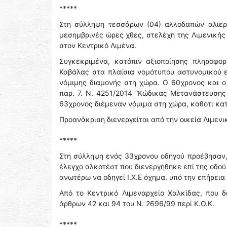
*****
Στη σύλληψη τεσσάρων (04) αλλοδαπών αλιερ
μεσημβρινές ώρες χθες, στελέχη της Λιμενικής
στον Κεντρικό Λιμένα.
Συγκεκριμένα, κατόπιν αξιοποίησης πληροφο
Καβάλας στα πλαίσια νομότυπου αστυνομικού ε
νόμιμης διαμονής στη χώρα. Ο 60χρονος και 
παρ. 7. Ν. 4251/2014 “Κώδικας Μετανάστευσης 
63χρονος διέμεναν νόμιμα στη χώρα, καθότι κατ
Προανάκριση διενεργείται από την οικεία Λιμενι
*****
Στη σύλληψη ενός 33χρονου οδηγού προέβησαν, 
έλεγχο αλκοτέστ που διενεργήθηκε επί της οδο
ανωτέρω να οδηγεί Ι.Χ.Ε όχημα. υπό την επήρει
Από το Κεντρικό Λιμεναρχείο Χαλκίδας, που 
άρθρων 42 και 94 του Ν. 2696/99 περί Κ.Ο.Κ.
*****