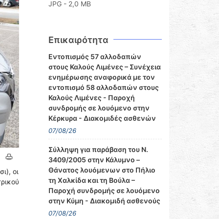
JPG - 2,0 MB
Επικαιρότητα
Εντοπισμός 57 αλλοδαπών
στους Καλούς Λιμένες – Συνέχεια
ενημέρωσης αναφορικά με τον
εντοπισμό 58 αλλοδαπών στους
Καλούς Λιμένες - Παροχή
συνδρομής σε λουόμενο στην
Κέρκυρα - Διακομιδές ασθενών
07/08/26
Σύλληψη για παράβαση του Ν.
3409/2005 στην Κάλυμνο –
Θάνατος λουόμενων στο Πήλιο
ι), οι
τη Χαλκίδα και τη Βούλα –
ρικού
Παροχή συνδρομής σε λουόμενο
στην Κύμη - Διακομιδή ασθενούς
07/08/26