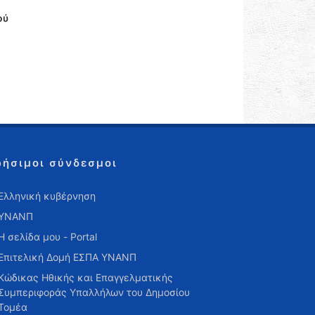
ού
ρήσιμοι σύνδεσμοι
Ελληνική κυβέρνηση
ΥΝΑΝΠ
Η σελίδα μου - Portal
Επιτελική Δομή ΕΣΠΑ ΥΝΑΝΠ
Κώδικας Ηθικής και Επαγγελματικής
Συμπεριφοράς Υπαλλήλων του Δημοσίου
Τομέα