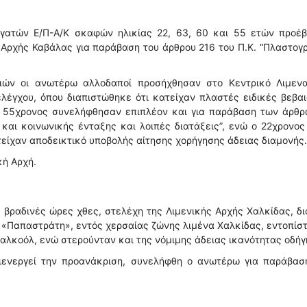
γατών Ε/Π-Α/Κ σκαφών ηλικίας 22, 63, 60 και 55 ετών προέβ
 Αρχής Καβάλας για παράβαση του άρθρου 216 του Π.Κ. “Πλαστογ
ριών οι ανωτέρω αλλοδαποί προσήχθησαν στο Κεντρικό Λιμενα
λέγχου, όπου διαπιστώθηκε ότι κατείχαν πλαστές ειδικές βεβα
ο 55χρονος συνελήφθησαν επιπλέον και για παράβαση των άρθρ
και κοινωνικής ένταξης και λοιπές διατάξεις”, ενώ ο 22χρονος
είχαν αποδεικτικό υποβολής αίτησης χορήγησης άδειας διαμονής.
κή Αρχή.
βραδινές ώρες χθες, στελέχη της Λιμενικής Αρχής Χαλκίδας, δι
ύ «Παπαστράτη», εντός χερσαίας ζώνης λιμένα Χαλκίδας, εντοπίσ
α αλκοόλ, ενώ στερούνταν και της νόμιμης άδειας ικανότητας οδήγ
διενεργεί την προανάκριση, συνελήφθη ο ανωτέρω για παράβασ