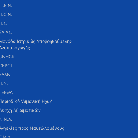
Ι.Ι.Ε.Ν.
Π.Ο.Ν.
Π.Σ.
ΕΛ.ΑΣ.
Μονάδα Ιατρικώς Υποβοηθούμενης
Αναπαραγωγής
UNHCR
CEPOL
ΕΑΑΝ
Π.Ν.
ΓΕΕΘΑ
Περιοδικό “Λιμενική Ηχώ”
Λέσχη Αξιωματικών
Ν.Ν.Α.
Αγγελίες προς Ναυτιλλομένους
Ε.Μ.Υ.