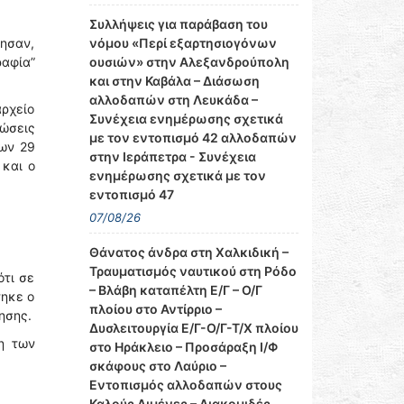
Συλλήψεις για παράβαση του
νόμου «Περί εξαρτησιογόνων
ησαν,
ουσιών» στην Αλεξανδρούπολη
ραφία”
και στην Καβάλα – Διάσωση
αλλοδαπών στη Λευκάδα –
ρχείο
Συνέχεια ενημέρωσης σχετικά
ιώσεις
με τον εντοπισμό 42 αλλοδαπών
ων 29
στην Ιεράπετρα - Συνέχεια
 και ο
ενημέρωσης σχετικά με τον
εντοπισμό 47
07/08/26
Θάνατος άνδρα στη Χαλκιδική –
Τραυματισμός ναυτικού στη Ρόδο
ότι σε
– Βλάβη καταπέλτη Ε/Γ – Ο/Γ
τηκε ο
πλοίου στο Αντίρριο –
ησης.
Δυσλειτουργία Ε/Γ-Ο/Γ-Τ/Χ πλοίου
η των
στο Ηράκλειο – Προσάραξη Ι/Φ
σκάφους στο Λαύριο –
Εντοπισμός αλλοδαπών στους
Καλούς Λιμένες – Διακομιδές