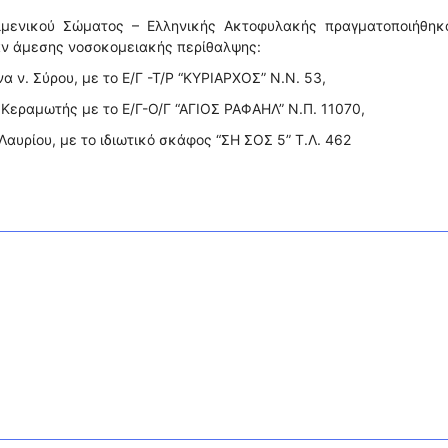
ιμενικού Σώματος – Ελληνικής Ακτοφυλακής πραγματοποιήθηκα
αν άμεσης νοσοκομειακής περίθαλψης:
α ν. Σύρου, με το Ε/Γ -Τ/Ρ “ΚΥΡΙΑΡΧΟΣ” Ν.N. 53,
 Κεραμωτής με το Ε/Γ-Ο/Γ “ΑΓΙΟΣ ΡΑΦΑΗΛ” Ν.Π. 11070,
Λαυρίου, με το ιδιωτικό σκάφος “ΣΗ ΣΟΣ 5” Τ.Λ. 462