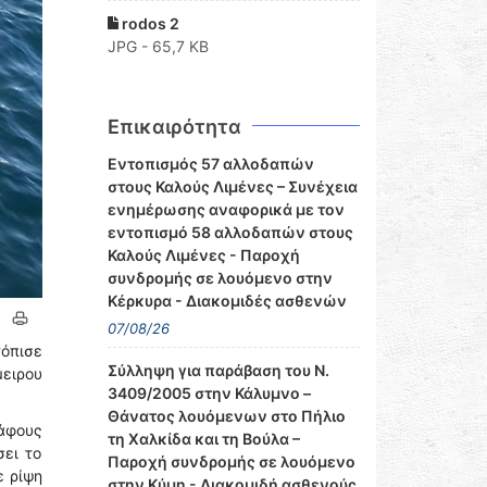
rodos 2
JPG - 65,7 KB
Επικαιρότητα
Εντοπισμός 57 αλλοδαπών
στους Καλούς Λιμένες – Συνέχεια
ενημέρωσης αναφορικά με τον
εντοπισμό 58 αλλοδαπών στους
Καλούς Λιμένες - Παροχή
συνδρομής σε λουόμενο στην
Κέρκυρα - Διακομιδές ασθενών
07/08/26
όπισε
Σύλληψη για παράβαση του Ν.
μειρου
3409/2005 στην Κάλυμνο –
Θάνατος λουόμενων στο Πήλιο
άφους
τη Χαλκίδα και τη Βούλα –
σει το
Παροχή συνδρομής σε λουόμενο
ε ρίψη
στην Κύμη - Διακομιδή ασθενούς