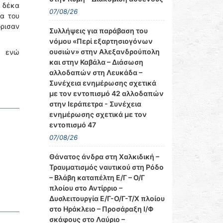
ι δέκα
07/08/26
μα του
ώρισαν
Συλλήψεις για παράβαση του
νόμου «Περί εξαρτησιογόνων
ουσιών» στην Αλεξανδρούπολη
, ενώ
και στην Καβάλα – Διάσωση
αλλοδαπών στη Λευκάδα –
Συνέχεια ενημέρωσης σχετικά
με τον εντοπισμό 42 αλλοδαπών
στην Ιεράπετρα - Συνέχεια
ενημέρωσης σχετικά με τον
εντοπισμό 47
07/08/26
Θάνατος άνδρα στη Χαλκιδική –
Τραυματισμός ναυτικού στη Ρόδο
– Βλάβη καταπέλτη Ε/Γ – Ο/Γ
πλοίου στο Αντίρριο –
Δυσλειτουργία Ε/Γ-Ο/Γ-Τ/Χ πλοίου
στο Ηράκλειο – Προσάραξη Ι/Φ
σκάφους στο Λαύριο –