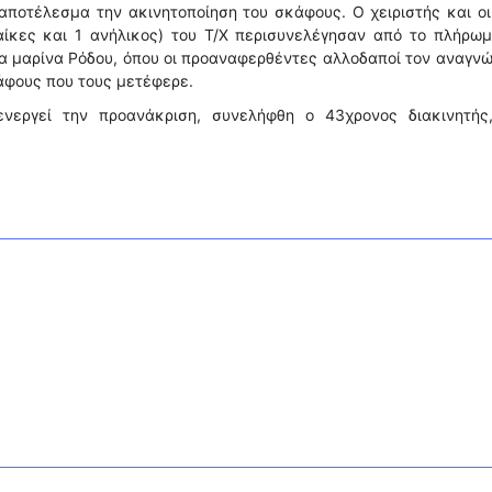
αποτέλεσμα την ακινητοποίηση του σκάφους. Ο χειριστής και ο
ναίκες και 1 ανήλικος) του Τ/Χ περισυνελέγησαν από το πλήρω
α μαρίνα Ρόδου, όπου οι προαναφερθέντες αλλοδαποί τον αναγν
άφους που τους μετέφερε.
ενεργεί την προανάκριση, συνελήφθη ο 43χρονος διακινητής