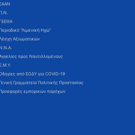
ΕΑΑΝ
Π.Ν.
ΓΕΕΘΑ
Περιοδικό “Λιμενική Ηχώ”
Λέσχη Αξιωματικών
Ν.Ν.Α.
Αγγελίες προς Ναυτιλλομένους
Ε.Μ.Υ.
Οδηγίες από ΕΟΔΥ για COVID-19
Γενική Γραμματεία Πολιτικής Προστασίας
Προσφορές εμπορικών παρόχων