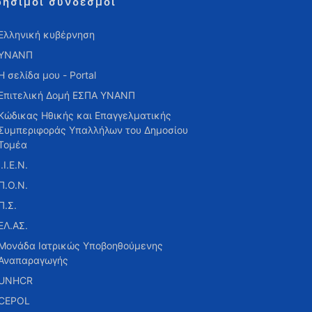
ρήσιμοι σύνδεσμοι
Ελληνική κυβέρνηση
ΥΝΑΝΠ
Η σελίδα μου - Portal
Επιτελική Δομή ΕΣΠΑ ΥΝΑΝΠ
Κώδικας Ηθικής και Επαγγελματικής
Συμπεριφοράς Υπαλλήλων του Δημοσίου
Τομέα
Ι.Ι.Ε.Ν.
Π.Ο.Ν.
Π.Σ.
ΕΛ.ΑΣ.
Μονάδα Ιατρικώς Υποβοηθούμενης
Αναπαραγωγής
UNHCR
CEPOL