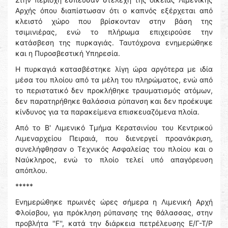
Αρχής όπου διαπίστωσαν ότι ο καπνός εξέρχεται από
κλειστό χώρο που βρίσκονταν στην βάση της
τσιμινιέρας, ενώ το πλήρωμα επιχειρούσε την
κατάσβεση της πυρκαγιάς. Ταυτόχρονα ενημερώθηκε
και η Πυροσβεστική Υπηρεσία.
Η πυρκαγιά κατασβέστηκε λίγη ώρα αργότερα με ιδία
μέσα του πλοίου από τα μέλη του πληρώματος, ενώ από
το περιστατικό δεν προκλήθηκε τραυματισμός ατόμων,
δεν παρατηρήθηκε θαλάσσια ρύπανση και δεν προέκυψε
κίνδυνος για τα παρακείμενα επισκευαζόμενα πλοία.
Από το Β' Λιμενικό Τμήμα Κερατσινίου του Κεντρικού
Λιμεναρχείου Πειραιά, που διενεργεί προανάκριση,
συνελήφθησαν ο Τεχνικός Ασφαλείας του πλοίου και ο
Ναύκληρος, ενώ το πλοίο τελεί υπό απαγόρευση
απόπλου.
*****
Ενημερώθηκε πρωινές ώρες σήμερα η Λιμενική Αρχή
Φλοίσβου, για πρόκληση ρύπανσης της θάλασσας, στην
προβλήτα ''F'', κατά την διάρκεια πετρέλευσης Ε/Γ-Τ/Ρ