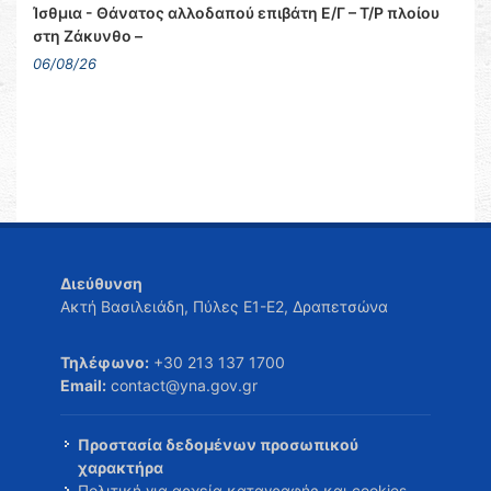
Ίσθμια - Θάνατος αλλοδαπού επιβάτη Ε/Γ – Τ/Ρ πλοίου
στη Ζάκυνθο –
06/08/26
Διεύθυνση
Ακτή Βασιλειάδη, Πύλες Ε1-Ε2, Δραπετσώνα
Τηλέφωνο:
+30 213 137 1700
Email:
contact@yna.gov.gr
Προστασία δεδομένων προσωπικού
χαρακτήρα
Πολιτική για αρχεία καταγραφής και cookies