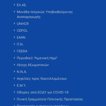
ΕΛ.ΑΣ.
Μονάδα Ιατρικώς Υποβοηθούμενης
Αναπαραγωγής
UNHCR
CEPOL
ΕΑΑΝ
Π.Ν.
ΓΕΕΘΑ
Περιοδικό “Λιμενική Ηχώ”
Λέσχη Αξιωματικών
Ν.Ν.Α.
Αγγελίες προς Ναυτιλλομένους
Ε.Μ.Υ.
Οδηγίες από ΕΟΔΥ για COVID-19
Γενική Γραμματεία Πολιτικής Προστασίας
Προσφορές εμπορικών παρόχων