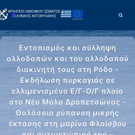
Εντοπισμός και σύλληψη
αλλοδαπών και του αλλοδαπού
διακινητή τους στη Ρόδο -
Εκδήλωση πυρκαγιάς σε
ελλιμενισμένο Ε/Γ-Ο/Γ πλοίο
στο Νέο Μόλο Δραπετσώνας -
Θαλάσσια ρύπανση μικρής
έκτασης στη μαρίνα Φλοίσβου
και αντιμετώπισή της –