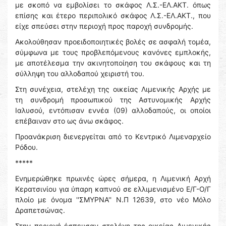
με σκοπό να εμβολίσει το σκάφος Λ.Σ.-ΕΛ.ΑΚΤ. όπως
επίσης και έτερο περιπολικό σκάφος Λ.Σ.-ΕΛ.ΑΚΤ., που
είχε σπεύσει στην περιοχή προς παροχή συνδρομής.
Ακολούθησαν προειδοποιητικές βολές σε ασφαλή τομέα,
σύμφωνα με τους προβλεπόμενους κανόνες εμπλοκής,
με αποτέλεσμα την ακινητοποίηση του σκάφους και τη
σύλληψη του αλλοδαπού χειριστή του.
Στη συνέχεια, στελέχη της οικείας Λιμενικής Αρχής με
τη συνδρομή προσωπικού της Αστυνομικής Αρχής
Ιαλυσού, εντόπισαν εννέα (09) αλλοδαπούς, οι οποίοι
επέβαιναν στο ως άνω σκάφος.
Προανάκριση διενεργείται από το Κεντρικό Λιμεναρχείο
Ρόδου.
*****
Ενημερώθηκε πρωινές ώρες σήμερα, η Λιμενική Αρχή
Κερατσινίου για ύπαρη καπνού σε ελλιμενισμένο Ε/Γ-Ο/Γ
πλοίο με όνομα ''ΣΜΥΡΝΑ'' Ν.Π 12639, στο νέο Μόλο
Δραπετσώνας.
Στην περιοχή έσπευσαν στελέχη της οικείας Λιμενικής