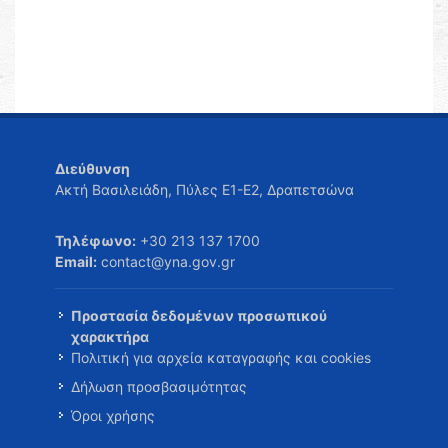
Διεύθυνση
Ακτή Βασιλειάδη, Πύλες Ε1-Ε2, Δραπετσώνα
Τηλέφωνο:
+30 213 137 1700
Email:
contact@yna.gov.gr
Προστασία δεδομένων προσωπικού
χαρακτήρα
Πολιτική για αρχεία καταγραφής και cookies
Δήλωση προσβασιμότητας
Όροι χρήσης