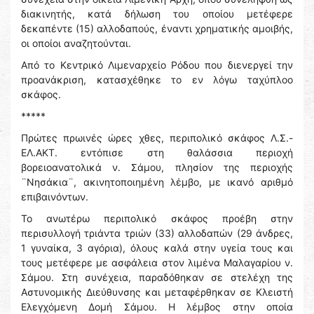
διακινητής, κατά δήλωση του οποίου μετέφερε
δεκαπέντε (15) αλλοδαπούς, έναντι χρηματικής αμοιβής,
οι οποίοι αναζητούνται.
Από το Κεντρικό Λιμεναρχείο Ρόδου που διενεργεί την
προανάκριση, κατασχέθηκε το εν λόγω ταχύπλοο
σκάφος.
*****
Πρώτες πρωινές ώρες χθες, περιπολικό σκάφος Λ.Σ.-
ΕΛ.ΑΚΤ. εντόπισε στη θαλάσσια περιοχή
βορειοανατολικά ν. Σάμου, πλησίον της περιοχής
¨Νησάκια¨, ακινητοποιημένη λέμβο, με ικανό αριθμό
επιβαινόντων.
Το ανωτέρω περιπολικό σκάφος προέβη στην
περισυλλογή τριάντα τριών (33) αλλοδαπών (29 άνδρες,
1 γυναίκα, 3 αγόρια), όλους καλά στην υγεία τους και
τους μετέφερε με ασφάλεια στον λιμένα Μαλαγαρίου ν.
Σάμου. Στη συνέχεια, παραδόθηκαν σε στελέχη της
Αστυνομικής Διεύθυνσης και μεταφέρθηκαν σε Κλειστή
Ελεγχόμενη Δομή Σάμου. Η λέμβος στην οποία