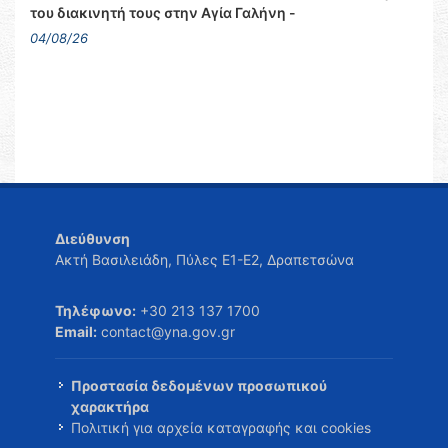
του διακινητή τους στην Αγία Γαλήνη -
04/08/26
Διεύθυνση
Ακτή Βασιλειάδη, Πύλες Ε1-Ε2, Δραπετσώνα
Τηλέφωνο:
+30 213 137 1700
Email:
contact@yna.gov.gr
Προστασία δεδομένων προσωπικού
χαρακτήρα
Πολιτική για αρχεία καταγραφής και cookies