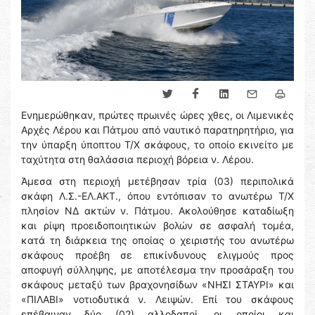
Ενημερώθηκαν, πρώτες πρωινές ώρες χθες, οι Λιμενικές
Αρχές Λέρου και Πάτμου από ναυτικό παρατηρητήριο, για
την ύπαρξη ύποπτου Τ/Χ σκάφους, το οποίο εκινείτο με
ταχύτητα στη θαλάσσια περιοχή βόρεια ν. Λέρου.
Άμεσα στη περιοχή μετέβησαν τρία (03) περιπολικά
σκάφη Λ.Σ.-ΕΛ.ΑΚΤ., όπου εντόπισαν το ανωτέρω Τ/Χ
πλησίον ΝΔ ακτών ν. Πάτμου. Ακολούθησε καταδίωξη
και ρίψη προειδοποιητικών βολών σε ασφαλή τομέα,
κατά τη διάρκεια της οποίας ο χειριστής του ανωτέρω
σκάφους προέβη σε επικίνδυνους ελιγμούς προς
αποφυγή σύλληψης, με αποτέλεσμα την προσάραξη του
σκάφους μεταξύ των βραχονησίδων «ΝΗΣΙ ΣΤΑΥΡΙ» και
«ΠΙΛΑΒΙ» νοτιοδυτικά ν. Λειψών. Επί του σκάφους
επέβαιναν δύο (02) αλλοδαποί, οι οποίοι και