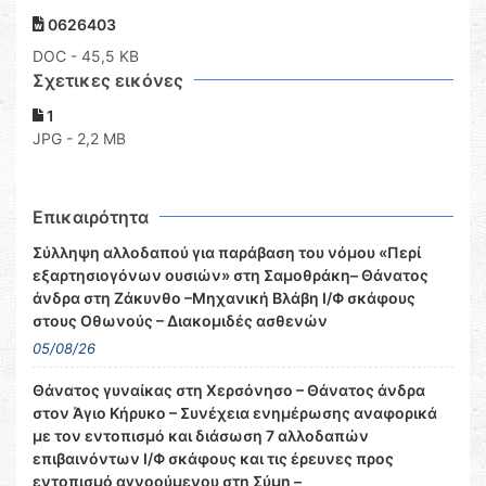
0626403
DOC
- 45,5 KB
Σχετικες εικόνες
1
JPG - 2,2 MB
Επικαιρότητα
Σύλληψη αλλοδαπού για παράβαση του νόμου «Περί
εξαρτησιογόνων ουσιών» στη Σαμοθράκη– Θάνατος
άνδρα στη Ζάκυνθο –Μηχανική Βλάβη Ι/Φ σκάφους
στους Οθωνούς – Διακομιδές ασθενών
05/08/26
Θάνατος γυναίκας στη Χερσόνησο – Θάνατος άνδρα
στον Άγιο Κήρυκο – Συνέχεια ενημέρωσης αναφορικά
με τον εντοπισμό και διάσωση 7 αλλοδαπών
επιβαινόντων Ι/Φ σκάφους και τις έρευνες προς
εντοπισμό αγνοούμενου στη Σύμη –