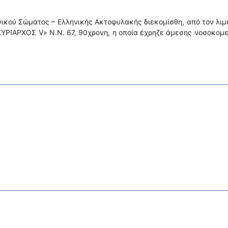
νικού Σώματος – Ελληνικής Ακτοφυλακής διεκομίσθη, από τον λιμ
 «ΚΥΡΙΑΡΧΟΣ V» Ν.Ν. 67, 90χρονη, η οποία έχρηζε άμεσης νοσοκομ