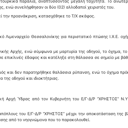
 τουρκικά παράλια, αναπτύσσοντας μεγάλη ταχύτητα. Το ανωτέ
ς, ενώ συνελήφθησαν οι δύο (02) αλλοδαποί χειριστές του.
εί την προανάκριση, κατασχέθηκε το Τ/Χ σκάφος.
ό Λιμεναρχείο Θεσσαλονίκης για περιστατικό πτώσης Ι.Χ.Ε. οχ
νικής Αρχής, ενώ σύμφωνα με μαρτυρία της οδηγού, το όχημα, το
σε επικλινές έδαφος και κατέληξε στη θάλασσα σε σημείο με βά
μός και δεν παρατηρήθηκε θαλάσσια ρύπανση, ενώ το όχημα πρό
 της οδηγού και ιδιοκτήτριας.
κή Αρχή Ύδρας από τον Κυβερνήτη του Ε/Γ-Δ/Ρ “ΧΡΗΣΤΟΣ” Ν.Υ.
 απόπλους του Ε/Γ-Δ/Ρ “ΧΡΗΣΤΟΣ” μέχρι την αποκατάσταση της 
άσης από το νηογνώμονα που το παρακολουθεί.