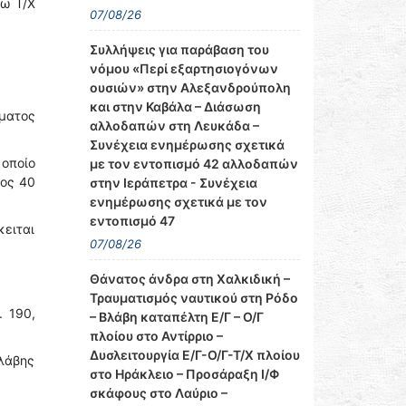
ρω Τ/Χ
07/08/26
Συλλήψεις για παράβαση του
νόμου «Περί εξαρτησιογόνων
ουσιών» στην Αλεξανδρούπολη
και στην Καβάλα – Διάσωση
ήματος
αλλοδαπών στη Λευκάδα –
Συνέχεια ενημέρωσης σχετικά
 οποίο
με τον εντοπισμό 42 αλλοδαπών
θος 40
στην Ιεράπετρα - Συνέχεια
ενημέρωσης σχετικά με τον
εντοπισμό 47
κειται
07/08/26
Θάνατος άνδρα στη Χαλκιδική –
Τραυματισμός ναυτικού στη Ρόδο
 190,
– Βλάβη καταπέλτη Ε/Γ – Ο/Γ
πλοίου στο Αντίρριο –
Δυσλειτουργία Ε/Γ-Ο/Γ-Τ/Χ πλοίου
βλάβης
στο Ηράκλειο – Προσάραξη Ι/Φ
σκάφους στο Λαύριο –