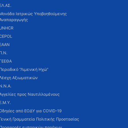
ΕΛ.ΑΣ.
Μονάδα Ιατρικώς Υποβοηθούμενης
Αναπαραγωγής
UNHCR
CEPOL
ΕΑΑΝ
Π.Ν.
ΓΕΕΘΑ
Περιοδικό “Λιμενική Ηχώ”
Λέσχη Αξιωματικών
Ν.Ν.Α.
Αγγελίες προς Ναυτιλλομένους
Ε.Μ.Υ.
Οδηγίες από ΕΟΔΥ για COVID-19
Γενική Γραμματεία Πολιτικής Προστασίας
Προσφορές εμπορικών παρόχων