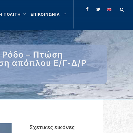
Ν ΠΟΛΙΤΗ
ΕΠΙΚΟΙΝΩΝΙΑ
 Ρόδο – Πτώση
ση απόπλου Ε/Γ-Δ/Ρ
Σχετικες εικόνες