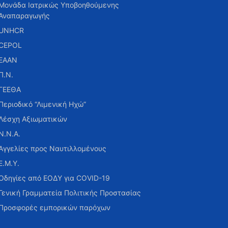
Μονάδα Ιατρικώς Υποβοηθούμενης
Αναπαραγωγής
UNHCR
CEPOL
ΕΑΑΝ
Π.Ν.
ΓΕΕΘΑ
Περιοδικό “Λιμενική Ηχώ”
Λέσχη Αξιωματικών
Ν.Ν.Α.
Αγγελίες προς Ναυτιλλομένους
Ε.Μ.Υ.
Οδηγίες από ΕΟΔΥ για COVID-19
Γενική Γραμματεία Πολιτικής Προστασίας
Προσφορές εμπορικών παρόχων