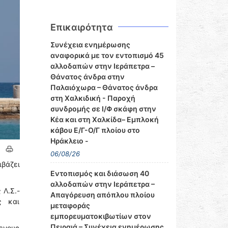
Επικαιρότητα
Συνέχεια ενημέρωσης
αναφορικά με τον εντοπισμό 45
αλλοδαπών στην Ιεράπετρα –
Θάνατος άνδρα στην
Παλαιόχωρα – Θάνατος άνδρα
στη Χαλκιδική - Παροχή
συνδρομής σε Ι/Φ σκάφη στην
Κέα και στη Χαλκίδα– Εμπλοκή
κάβου Ε/Γ-Ο/Γ πλοίου στο
Ηράκλειο -
06/08/26
ιβάζει
Εντοπισμός και διάσωση 40
αλλοδαπών στην Ιεράπετρα –
 Λ.Σ.-
Απαγόρευση απόπλου πλοίου
ς και
μεταφοράς
εμπορευματοκιβωτίων στον
Πειραιά – Συνέχεια ενημέρωσης
ενους