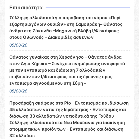
Επικαιρότητα
Σύλληψη αλλοδαπού για παράβαση του νόμου «Περί
εξαρτησιογόνων ουσιών» στη Σαμοθράκη– Θάνατος
άνδρα στη Ζάκυνθο –Μηχανική Βλάβη Ι/Φ σκάφους
στους Οθωνούς – Διακομιδές ασθενών
05/08/26
Θάνατος γυναίκας στη Χερσόνησο – Θάνατος άνδρα
στον Άγιο Κήρυκο – Συνέχεια ενημέρωσης αναφορικά
με τον εντοπισμό και διάσωση 7 αλλοδαπών
επιβαινόντων Ι/Φ σκάφους και τις έρευνες προς
εντοπισμό αγνοούμενου στη Σύμη –
05/08/26
Προσάραξη σκάφους στο Ρίο - Εντοπισμός και διάσωση
45 αλλοδαπών νότια της Ιεράπετρας - Εντοπισμός και
διάσωση 33 αλλοδαπών νοτιοδυτικά της Γαύδου –
Σύλληψη αλλοδαπού στα Νέα Μουδανιά για διακίνηση
απομιμητικών προϊόντων - Εντοπισμός και διάσωση
32 αλλοδαπ