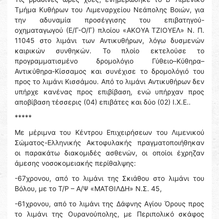
Τμήμα Κυθήρων του Λιμεναρχείου Νεάπολης Βοιών, για
την αδυναμία προσέγγισης του επιβατηγού-
οχηματαγωγού (Ε/Γ-Ο/Γ) πλοίου «ΑΚΟΥΑ ΤΖΙΟΥΕΛ» Ν. Π.
11045 στο λιμάνι των Αντικυθήρων, λόγω δυσμενών
καιρικών συνθηκών. Το πλοίο εκτελούσε το
προγραμματισμένο δρομολόγιο Γύθειο–Κύθηρα–
Αντικύθηρα-Κίσσαμος και συνέχισε το δρομολόγιό του
προς το λιμάνι Κισσάμου. Από το λιμάνι Αντικυθήρων δεν
υπήρχε κανένας προς επιβίβαση, ενώ υπήρχαν προς
αποβίβαση τέσσερις (04) επιβάτες και δύο (02) Ι.Χ.Ε..
*****
Με μέριμνα του Κέντρου Επιχειρήσεων του Λιμενικού
Σώματος-Ελληνικής Ακτοφυλακής πραγματοποιήθηκαν
οι παρακάτω διακομιδές ασθενών, οι οποίοι έχρηζαν
άμεσης νοσοκομειακής περίθαλψης:
-67χρονου, από το λιμάνι της Σκιάθου στο λιμάνι του
Βόλου, με το Τ/Ρ – Α/Ψ «ΜΑΤΘΙΛΔΗ» Ν.Σ. 45,
-61χρονου, από το λιμάνι της Δάφνης Αγίου Όρους προς
το λιμάνι της Ουρανούπολης, με Περιπολικό σκάφος