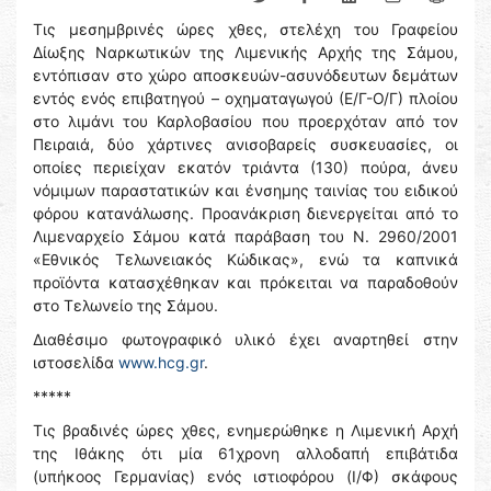
Τις μεσημβρινές ώρες χθες, στελέχη του Γραφείου
Δίωξης Ναρκωτικών της Λιμενικής Αρχής της Σάμου,
εντόπισαν στο χώρο αποσκευών-ασυνόδευτων δεμάτων
εντός ενός επιβατηγού – οχηματαγωγού (Ε/Γ-Ο/Γ) πλοίου
στο λιμάνι του Καρλοβασίου που προερχόταν από τον
Πειραιά, δύο χάρτινες ανισοβαρείς συσκευασίες, οι
οποίες περιείχαν εκατόν τριάντα (130) πούρα, άνευ
νόμιμων παραστατικών και ένσημης ταινίας του ειδικού
φόρου κατανάλωσης. Προανάκριση διενεργείται από το
Λιμεναρχείο Σάμου κατά παράβαση του Ν. 2960/2001
«Εθνικός Τελωνειακός Κώδικας», ενώ τα καπνικά
προϊόντα κατασχέθηκαν και πρόκειται να παραδοθούν
στο Τελωνείο της Σάμου.
Διαθέσιμο φωτογραφικό υλικό έχει αναρτηθεί στην
ιστοσελίδα
www.hcg.gr
.
*****
Τις βραδινές ώρες χθες, ενημερώθηκε η Λιμενική Αρχή
της Ιθάκης ότι μία 61χρονη αλλοδαπή επιβάτιδα
(υπήκοος Γερμανίας) ενός ιστιοφόρου (Ι/Φ) σκάφους