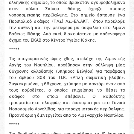
ελληνικής σημαίας, το οποίο βρισκόταν αγκυροβολημένο
στον κόλπο Σκίνου Ιθάκης, έχρηζε άμεσης
νοσοκομειακής περίθαλψης. Στο σημείο έσπευσε ένα
Περιπολικό σκάφος (ΠΛΣ) ΛΣ.-ΕΛ.ΑΚΤ., όπου παρέλαβε
την ασθενή και την μετέφερε με ασφάλεια στο λιμάνι
Βαθέως Ιθάκης. Από εκεί, διακομίστηκε με ασθενοφόρο
όχημα του ΕΚΑΒ στο Κέντρο Υγείας Ιθάκης.
*****
Τις απογευματινές ώρες χθες, στελέχη της Λιμενικής
Αρχής του Ναυπλίου, προέβησαν στην σύλληψη μίας
66χρονης αλλοδαπής (υπήκοος Βελγίου) για παράβαση
του άρθρου 308 του Π.Κ. «Απλή σωματική βλάβη».
Συγκεκριμένα, η 66χρονη, χτύπησε με κοντάρι έναν από
τους καβοδέτες, ο οποίος επιχείρησε να δέσει το
σκάφος στο οποίο επέβαινε. Ο καβοδέτης
τραυματίστηκε ελαφρώς και διακομίστηκε στο Γενικό
Νοσοκομείο Αργολίδας, για παροχή ιατρικής περίθαλψης.
Προανάκριση διενεργείται από το Λιμεναρχείο Ναυπλίου.
*****
Τις βραδινές ώρες χθες, ενημερώθηκε το Β’ Λιμενικό