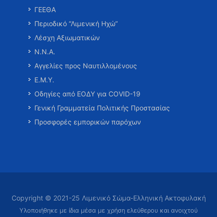
ΓΕΕΘΑ
Περιοδικό “Λιμενική Ηχώ”
Λέσχη Αξιωματικών
Ν.Ν.Α.
Αγγελίες προς Ναυτιλλομένους
Ε.Μ.Υ.
Οδηγίες από ΕΟΔΥ για COVID-19
Γενική Γραμματεία Πολιτικής Προστασίας
Προσφορές εμπορικών παρόχων
Copyright © 2021-25 Λιμενικό Σώμα-Ελληνική Ακτοφυλακή
Υλοποιήθηκε με ίδια μέσα με χρήση ελεύθερου και ανοιχτού