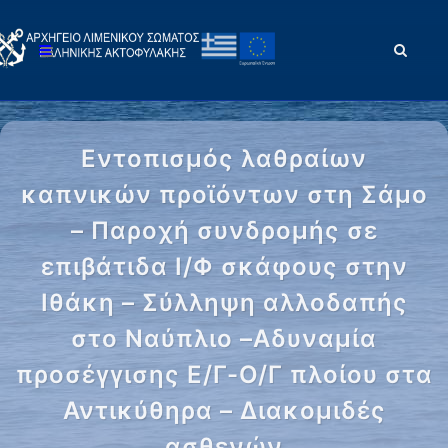
Εντοπισμός λαθραίων
καπνικών προϊόντων στη Σάμο
– Παροχή συνδρομής σε
επιβάτιδα Ι/Φ σκάφους στην
Ιθάκη – Σύλληψη αλλοδαπής
στο Ναύπλιο –Αδυναμία
προσέγγισης Ε/Γ-Ο/Γ πλοίου στα
Αντικύθηρα – Διακομιδές
ασθενών