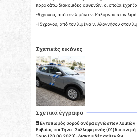
παρακάτω διακομιδές ασθενών, οι οποίοι έχρηζ
-5χρονου, από τον λιμένα ν. Καλύμνου στον λιμέ
-15χρονου, από τον λιμένα ν. Αλοννήσου στον λ
Σχετικές εικόνες
Σχετικά έγγραφα
Εντοπισμός σορού άνδρα αγνώστων λοιπών σ
Ευβοίας και Τήνο- Σύλληψη ενός (01)διακινητή
Σάμο (28.08.2023)-Διακομιδές ασθενών