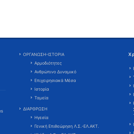
Χ
ΟΡΓΑΝΩΣΗ-ΙΣΤΟΡΙΑ
Αρμοδιότητες
Ανθρώπινο Δυναμικό
Επιχειρησιακά Μέσα
Ιστορία
Ταμεία
ΔΙΑΡΘΡΩΣΗ
es
Ηγεσία
Γενική Επιθεώρηση Λ.Σ.-ΕΛ.ΑΚΤ.