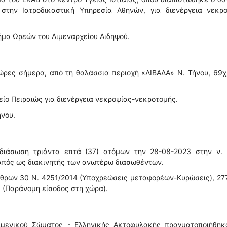
στην Ιατροδικαστική Υπηρεσία Αθηνών, για διενέργεια νεκρο
μήμα Ωρεών του Λιμεναρχείου Αιδηψού.
 ώρες σήμερα, από τη θαλάσσια περιοχή «ΛΙΒΑΔΑ» Ν. Τήνου, 69
ίο Πειραιώς για διενέργεια νεκροψίας-νεκροτομής.
ήνου.
διάσωση τριάντα επτά (37) ατόμων την 28-08-2023 στην ν. 
απός ως διακινητής των ανωτέρω διασωθέντων.
θρων 30 Ν. 4251/2014 (Υποχρεώσεις μεταφορέων-Κυρώσεις), 27
5 (Παράνομη είσοδος στη χώρα).
ιμενικού Σώματος - Ελληνικής Ακτοφυλακής πραγματοποιήθηκα