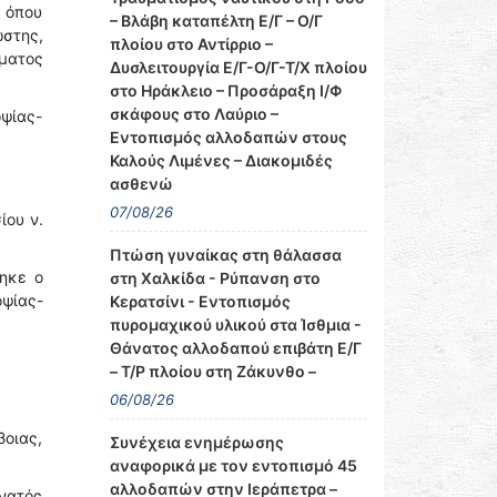
, όπου
– Βλάβη καταπέλτη Ε/Γ – Ο/Γ
ωστης,
πλοίου στο Αντίρριο –
ώματος
Δυσλειτουργία Ε/Γ-Ο/Γ-Τ/Χ πλοίου
στο Ηράκλειο – Προσάραξη Ι/Φ
σκάφους στο Λαύριο –
ψίας-
Εντοπισμός αλλοδαπών στους
Καλούς Λιμένες – Διακομιδές
ασθενώ
07/08/26
ίου ν.
Πτώση γυναίκας στη θάλασσα
ηκε ο
στη Χαλκίδα - Ρύπανση στο
οψίας-
Κερατσίνι - Εντοπισμός
πυρομαχικού υλικού στα Ίσθμια -
Θάνατος αλλοδαπού επιβάτη Ε/Γ
– Τ/Ρ πλοίου στη Ζάκυνθο –
06/08/26
βοιας,
Συνέχεια ενημέρωσης
αναφορικά με τον εντοπισμό 45
αλλοδαπών στην Ιεράπετρα –
άνατός