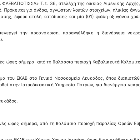
ΦΛΕΒΑΤΙΩΤΙΣΣΑ» Τ.Σ. 36, στελέχη της οικείας Λιμενικής Αρχής
. Πρόκειται για άνδρα, αγνώστων λοιπών στοιχείων, ηλικίας άγν
λασης, έφερε στολή κατάδυσης και μία (01) φιάλη οξυγόνου χρ
ενεργεί την προανάκριση, παραγγέλθηκε η διενέργεια νεκρο
υ.
νές ώρες σήμερα, από τη θαλάσσια περιοχή Καβαλικευτά Καλαμιτσ
α του ΕΚΑΒ στο Γενικό Νοσοκομείο Λευκάδος, όπου διαπιστώθ
ρθεί στην Ιατροδικαστική Υπηρεσία Πατρών, για διενέργεια νεκρ
ευκάδος.
ινές ώρες σήμερα, από τη θαλάσσια περιοχή παραλίας Ωρεών Εύ
 του ΕΚΑΒ στο Κέντρο Υγείας Ιστιαίας, όπου διαπιστώθηκε ο θ