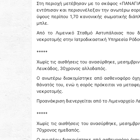
Στη περιοχή μετέβησαν με το σκάφος «ΠΑΝΑΓΙΑ 
εντόπισαν και περισυνέλεξαν την ανωτέρω σορό
ύψους περίπου 1,70 κανονικής σωματικής διάπ
μπλε.
Από το Λιμενικό Σταθμό Αστυπάλαιας που δι
νεκροτομής στην Ιατροδικαστική Υπηρεσία Ρόδο
*****
Χωρίς τις αισθήσεις του ανασύρθηκε, μεσημβρι
Λευκάδος, 30χρονος αλλοδαπός.
Ο ανωτέρω διακομίστηκε από ασθενοφόρο όχημ
θάνατός του, ενώ η σορός πρόκειται να μεταφε
νεκροτομής.
Προανάκριση διενεργείται από το Λιμεναρχείο Λ
*****
Χωρίς τις αισθήσεις του ανασύρθηκε, μεσημβρ
70χρονος ημεδαπός.
Ο ανωτέρω διακομίστηκε από ασθενοφόρο όχημα