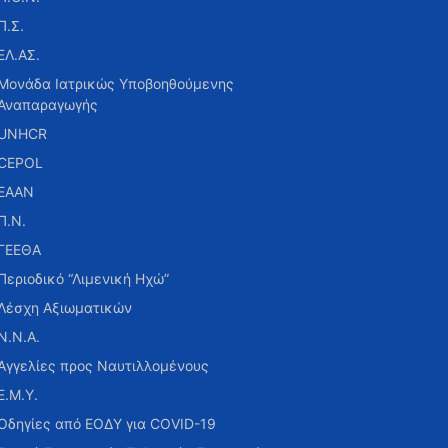
Π.Σ.
ΕΛ.ΑΣ.
Μονάδα Ιατρικώς Υποβοηθούμενης
Αναπαραγωγής
UNHCR
CEPOL
ΕΑΑΝ
Π.Ν.
ΓΕΕΘΑ
Περιοδικό “Λιμενική Ηχώ”
Λέσχη Αξιωματικών
Ν.Ν.Α.
Αγγελίες προς Ναυτιλλομένους
Ε.Μ.Υ.
Οδηγίες από ΕΟΔΥ για COVID-19