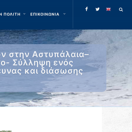
Ν ΠΟΛΙΤΗ
ΕΠΙΚΟΙΝΩΝΙΑ
ν στην Αστυπάλαια–
νο- Σύλληψη ενός
ευνας και διάσωσης