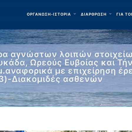
ΟΡΓΑΝΩΣΗ-ΙΣΤΟΡΙΑ
ΔΙΑΡΘΡΩΣΗ
ΓΙΑ ΤΟ
ρα αγνώστων λοιπών στοιχείω
κάδα, Ωρεούς Ευβοίας και Τή
μ.αναφορικά με επιχείρηση έρ
23)-Διακομιδές ασθενών
αγνώστων …