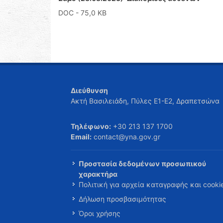
DOC
- 75,0 KB
Διεύθυνση
Ακτή Βασιλειάδη, Πύλες Ε1-Ε2, Δραπετσώνα
Τηλέφωνο:
+30 213 137 1700
Email:
contact@yna.gov.gr
Προστασία δεδομένων προσωπικού
χαρακτήρα
Πολιτική για αρχεία καταγραφής και cooki
Δήλωση προσβασιμότητας
Όροι χρήσης