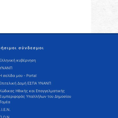
ρήσιμοι σύνδεσμοι
Ελληνική κυβέρνηση
ΥΝΑΝΠ
Η σελίδα μου - Portal
Επιτελική Δομή ΕΣΠΑ ΥΝΑΝΠ
Κώδικας Ηθικής και Επαγγελματικής
Συμπεριφοράς Υπαλλήλων του Δημοσίου
Τομέα
Ι.Ι.Ε.Ν.
Π.Ο.Ν.