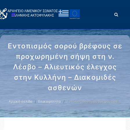
Εντοπισμός σορού βρέφους σε
προχωρημένη σήψη στη ν.
Λέσβο – Αλιευτικός έλεγχος
στην Κυλλήνη – Διακομιδές
ασθενών
Αρχική σελίδα
Επικαιρότητα
Εντοπισμός σορού βρέφους σε …