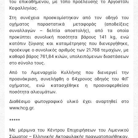
του επικαθήμενου, με τόπο προέλευσης το Αργοστόλι
Κεφαλληνίας.
Στη συνέχεια προσκομίστηκαν από τον οδηγό του
οχήματος παραστατικά μεταφοράς (αποδείξεις
συναλλαγών – δελτία αποστολής), από τα οποία
προκύπτει συνολική ποσότητα βάρους 141 kg, ενώ
κατόπιν ζύγισης και καταμέτρησης που διενεργήθηκε,
προέκυψε ο συνολικός αριθμός των 21.768 τεμαχίων, με
καθαρό βάρος 761,84 κιλών, υπολειπόμενων διαστάσεων
στο σύνολο τους.
Από το Λιμεναρχείο Κυλλήνης που διενεργεί την
προανάκριση, συνελήφθη ο 64χρονος οδηγός του Φ/Γ
οχήματος, ενώ κατασχέθηκε η προαναφερθείσα
ποσότητα αλιευμάτων.
Διαθέσιμο φωτογραφικό υλικό έχει αναρτηθεί στο
www.hcg.gr.
*****
Με μέριμνα του Κέντρου Επιχειρήσεων του Λιμενικού
Σώματος – Ελληνικής Ακτοφυλακής πραγματοποιήθηκαν,