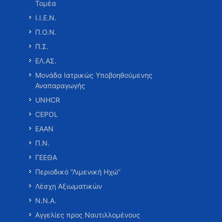
Τομέα
Ι.Ι.Ε.Ν.
Π.Ο.Ν.
Π.Σ.
ΕΛ.ΑΣ.
Μονάδα Ιατρικώς Υποβοηθούμενης
Αναπαραγωγής
UNHCR
CEPOL
ΕΑΑΝ
Π.Ν.
ΓΕΕΘΑ
Περιοδικό “Λιμενική Ηχώ”
Λέσχη Αξιωματικών
Ν.Ν.Α.
Αγγελίες προς Ναυτιλλομένους