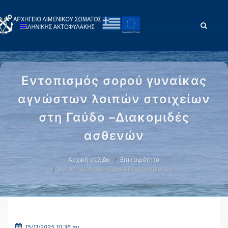
Εντοπισμός σορού γυναίκας
αγνώστων λοιπών στοιχείων
στη Γαύδο –Διακομιδές
ασθενών
Αρχική σελίδα
Επικαιρότητα
Εντοπισμός σορού γυναίκας αγνώστων …
15/11/2025 10:36 πμ.