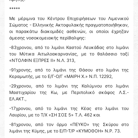
*****
Με μέριμνα του Κέντρου Επιχειρήσεων του Λιμενικού
Σώματος - Ελληνικής Ακτοφυλακής πραγματοποιήθηκαν,
οι παρακάτω διακομιδές ασθενών, οι οποίοι έχρηζαν
άμεσης νοσοκομειακής περίθαλψης:
-83χρονου, από το λιμάνι Καστού Λευκάδας στο λιμάνι
του Μύτικα Αιτωλοακαρνανίας, με το θαλάσσιο ταξί
«ΝΤΟΛΦΙΝ ΕΞΠΡΕΣ ΙΙ» Ν.Λ. 313,
-91χρονης, από το λιμάνι της Θάσου στο λιμάνι της
Κεραμωτής, με το Ε/Γ-Ο/Γ «ΜΑΙΡΗ Χ.» Ν.Π. 12292,
-29χρονου, από το λιμάνι της Καλύμνου στο λιμάνι
Μαστιχαρίου της Κω, με Περιπολικό σκάφος Λ.Σ.-
ΕΛ.ΑΚΤ.,
-17χρονου, από το λιμάνι της Κέας στο λιμάνι του
Λαυρίου, με το Τ/Χ «ΣΗ ΣΟΣ 5» Τ.Λ. 462 και
-81χρονου, από τον όρμο «ΠΕΥΚΟ» της Σκύρου στο
λιμάνι της Κύμης, με το Ε/Π-Τ/Ρ «ΚΥΜΟΘΟΗ» Ν.Ρ. 73.