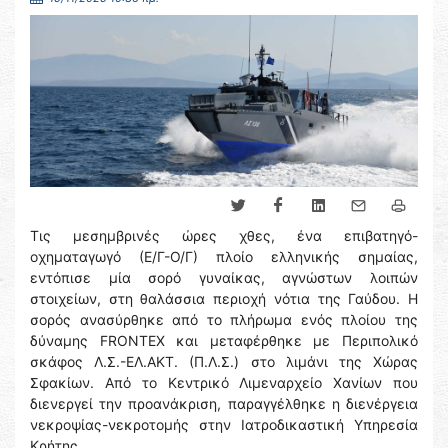
Τις μεσημβρινές ώρες χθες, ένα επιβατηγό-
οχηματαγωγό (Ε/Γ-Ο/Γ) πλοίο ελληνικής σημαίας,
εντόπισε μία σορό γυναίκας, αγνώστων λοιπών
στοιχείων, στη θαλάσσια περιοχή νότια της Γαύδου. Η
σορός ανασύρθηκε από το πλήρωμα ενός πλοίου της
δύναμης FRONTEX και μεταφέρθηκε με Περιπολικό
σκάφος Λ.Σ.-ΕΛ.ΑΚΤ. (Π.Λ.Σ.) στο λιμάνι της Χώρας
Σφακίων. Από το Κεντρικό Λιμεναρχείο Χανίων που
διενεργεί την προανάκριση, παραγγέλθηκε η διενέργεια
νεκροψίας-νεκροτομής στην Ιατροδικαστική Υπηρεσία
Κρήτης.