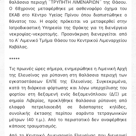
θαλάσσια περιοχή ¨ΤΡΥΠΗΤΗ ΛΙΜΕΝΑΡΙΩΝ¨ της Θάσου.
Ο 68χρονος μεταφέρθηκε με ασθενοφόρο όχημα του
ΕΚΑΒ στο Κέντρο Υγείας Πρίνου όπου διαπιστώθηκε ο
θάνατος του. Η σορός πρόκειται να μεταφερθεί στην
Ιατροδικαστική Υπηρεσία της Θράκης για τη διενέργεια
νεκροψίας-νεκροτομής. Προανάκριση διενεργείται από
το Α΄ Λιμενικό Τμήμα Θάσου του Κεντρικού Λιμεναρχείου
Καβάλας.
*****
Τις πρωινές ώρες σήμερα, ενημερώθηκε η Λιμενική Αρχή
της Ελευσίνας για ρύπανση στη θαλάσσια περιοχή των
εγκαταστάσεων ΕΛΠΕ της Ελευσίνας. Συγκεκριμένα,
κατά τη διάρκεια φόρτωσης και λόγω υπερχείλισης του
φορτίου στη δεξαμενή ενός δεξαμενόπλοιου (Δ/Ξ) με
σημαία Λιβερίας, προκλήθηκε θαλάσσια ρύπανση από
ελαφρά πετρελαιοειδή σε διάσπαρτες κηλίδες,
συνολικής έκτασης περίπου σαράντα τετραγωνικών
μέτρων (40 τ.μ.). Από το περιστατικό δεν αναφέρθηκε
κάποιος τραυματισμός.
Από το Κεντρικό Λιμεναρχείο Ελευσίνας που διενεργεί