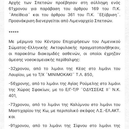
Αρχής των Σπετσών προέβησαν στη σύλληψη ενός
61χρονου για παράβαση του άρθρου 169 του Π.Κ.
¨Απείθεια¨ και του άρθρου 361 του Π.Κ. ¨Εξύβριση¨.
Προανάκριση διενεργείται από Λιμεναρχείο Σπετσών.
*****
Με μέριμνα του Κέντρου Επιχειρήσεων του Λιμενικού
Σώματος-Ελληνικής Ακτοφυλακής πραγματοποιήθηκαν,
οι παρακάτω διακομιδές ασθενών, οι οποίοι έχρηζαν
άμεσης νοσοκομειακής περίθαλψης:
-32χρονου, από το λιμάνι της Κέας στο λιμάνι του
Λαυρίου, με το Τ/Χ ¨ΜΙΝΙΜΟΚΑΚΙ¨ Τ.Λ. 850,
-56χρονης, από το λιμάνι της Αγίας Ρούμελης στο λιμάνι
της Χώρας Σφακίων, με το Ε/Γ-Τ/Ρ ¨ΟΔΥΣΣΕΑΣ ΙΙ¨ Ν.Κ.
401,
-73χρονου, από το λιμάνι της Καλύμνου στο λιμάνι του
Μαστιχαρίου της Κω, με περιπολικό σκάφος Λ.Σ.-ΕΛ.ΑΚΤ.
και
-91χρονου, από το λιμάνι της Σίφνου στο λιμάνι της