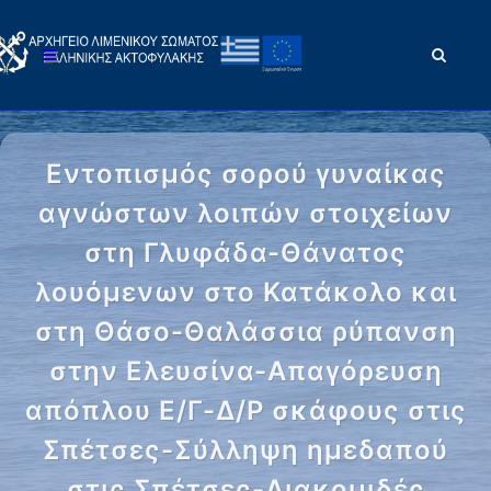
Εντοπισμός σορού γυναίκας
αγνώστων λοιπών στοιχείων
στη Γλυφάδα-Θάνατος
λουόμενων στο Κατάκολο και
στη Θάσο-Θαλάσσια ρύπανση
στην Ελευσίνα-Απαγόρευση
απόπλου Ε/Γ-Δ/Ρ σκάφους στις
Σπέτσες-Σύλληψη ημεδαπού
στις Σπέτσες-Διακομιδές