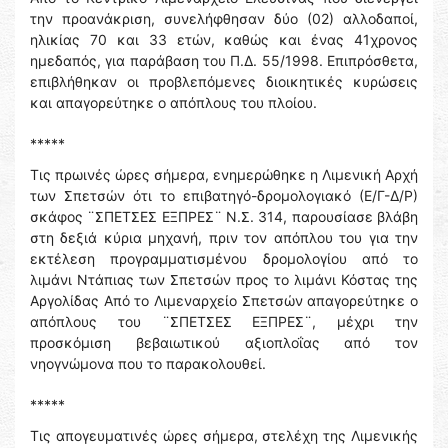
την προανάκριση, συνελήφθησαν δύο (02) αλλοδαποί,
ηλικίας 70 και 33 ετών, καθώς και ένας 41χρονος
ημεδαπός, για παράβαση του Π.Δ. 55/1998. Επιπρόσθετα,
επιβλήθηκαν οι προβλεπόμενες διοικητικές κυρώσεις
και απαγορεύτηκε ο απόπλους του πλοίου.
*****
Τις πρωινές ώρες σήμερα, ενημερώθηκε η Λιμενική Αρχή
των Σπετσών ότι το επιβατηγό-δρομολογιακό (Ε/Γ-Δ/Ρ)
σκάφος ¨ΣΠΕΤΣΕΣ ΕΞΠΡΕΣ¨ Ν.Σ. 314, παρουσίασε βλάβη
στη δεξιά κύρια μηχανή, πριν τον απόπλου του για την
εκτέλεση προγραμματισμένου δρομολογίου από το
λιμάνι Ντάπιας των Σπετσών προς το λιμάνι Κόστας της
Αργολίδας Από το Λιμεναρχείο Σπετσών απαγορεύτηκε ο
απόπλους του ¨ΣΠΕΤΣΕΣ ΕΞΠΡΕΣ¨, μέχρι την
προσκόμιση βεβαιωτικού αξιοπλοΐας από τον
νηογνώμονα που το παρακολουθεί.
*****
Τις απογευματινές ώρες σήμερα, στελέχη της Λιμενικής