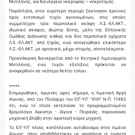
Μυτιλήνης, για διενέργεια νεκροψίας – νεκροτομής.
Παράλληλα, στην ευρύτερη περιοχή ξεκίνησαν έρευνες
προς εντοπισμό τυχόν αγνοουμένων, στις οποίες
συμμετείχαν τρία περιπολικά σκάφη Λ.Σ.-ΕΛ.ΑΚΤ.,
ιδιωτικό σκάφος, ιδιώτης δύτης, μέλη της Ελληνικής
Ομάδας Διάσωσης καθώς και δύο περιπολικά οχήματα
Λ.Σ.-ΕΛ.ΑΚΤ. από ξηράς, ενώ απογειώθηκε ελικόπτερο
Λ.Σ.-ΕΛ.ΑΚΤ, με αρνητικά, μέχρι στιγμής, αποτελέσματα.
Προανάκριση διενεργείται από το Κεντρικό Λιμεναρχείο
Μυτιλήνης, ενώ τυχόν εξελίξεις πρόκειται να
αναφερθούν σε νεότερο δελτίο τύπου.
*****
Ενημερώθηκε, πρωινές ώρες σήμερα, η Λιμενική Αρχή
Αίγινας, από τον Πλοίαρχο του Ε/Γ-Υ/Γ “ΧVIΙ” Ν.Π. 11483
ότι, ενώ το πλοίο εκτελούσε το προγραμματισμένο
δρομολόγιο Αγκίστρι - Αίγινα - Πειραιάς, παρουσίασε
μηχανική βλάβη στην αριστερή κύρια μηχανή.
Το Ε/Γ-Υ/Γ πλοίο, κατέπλευσε αυτοδύναμα στον λιμένα
Αίγινας, όπου αποβιβάστηκαν με ασφάλεια οι τριάντα