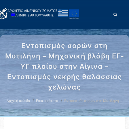
Εντοπισμός σορών στη
Μυτιλήνη – Μηχανική βλάβη ΕΓ-
ΥΓ πλοίου στην Αίγινα –
Εντοπισμός νεκρής θαλάσσιας
χελώνας
Αρχική σελίδα
Επικαιρότητα
Εντοπισμός σορών στη Μυτιλήνη …