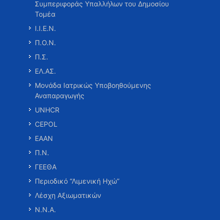
Συμπεριφοράς Υπαλλήλων του Δημοσίου
Τομέα
Ι.Ι.Ε.Ν.
Π.Ο.Ν.
Π.Σ.
ΕΛ.ΑΣ.
Μονάδα Ιατρικώς Υποβοηθούμενης
Αναπαραγωγής
UNHCR
CEPOL
ΕΑΑΝ
Π.Ν.
ΓΕΕΘΑ
Περιοδικό “Λιμενική Ηχώ”
Λέσχη Αξιωματικών
Ν.Ν.Α.