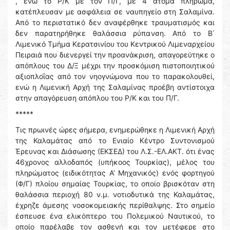
, ενώ το Ρ/Κ με τον Π/Γ, με 4 άτομα πλήρωμα,
κατέπλευσαν με ασφάλεια σε ναυπηγείο στη Σαλαμίνα.
Από το περιστατικό δεν αναφέρθηκε τραυματισμός και
δεν παρατηρήθηκε θαλάσσια ρύπανση. Από το Β΄
Λιμενικό Τμήμα Κερατσινίου του Κεντρικού Λιμεναρχείου
Πειραιά που διενεργεί την προανάκριση, απαγορεύτηκε ο
απόπλους του Δ/Ξ μέχρι την προσκόμιση πιστοποιητικού
αξιοπλοΐας από τον νηογνώμονα που το παρακολουθεί,
ενώ η Λιμενική Αρχή της Σαλαμίνας προέβη αντίστοιχα
στην απαγόρευση απόπλου του Ρ/Κ και του Π/Γ.
*****
Τις πρωινές ώρες σήμερα, ενημερώθηκε η Λιμενική Αρχή
της Καλαμάτας από το Ενιαίο Κέντρο Συντονισμού
Έρευνας και Διάσωσης (ΕΚΣΕΔ) του Λ.Σ.-ΕΛ.ΑΚΤ. ότι ένας
46χρονος αλλοδαπός (υπήκοος Τουρκίας), μέλος του
πληρώματος (ειδικότητας Α’ Μηχανικός) ενός φορτηγού
(Φ/Γ) πλοίου σημαίας Τουρκίας, το οποίο βρισκόταν στη
θαλάσσια περιοχή 80 ν.μ. νοτιοδυτικά της Καλαμάτας,
έχρηζε άμεσης νοσοκομειακής περίθαλψης. Στο σημείο
έσπευσε ένα ελικόπτερο του Πολεμικού Ναυτικού, το
οποίο παρέλαβε τον ασθενή και τον μετέφερε στο