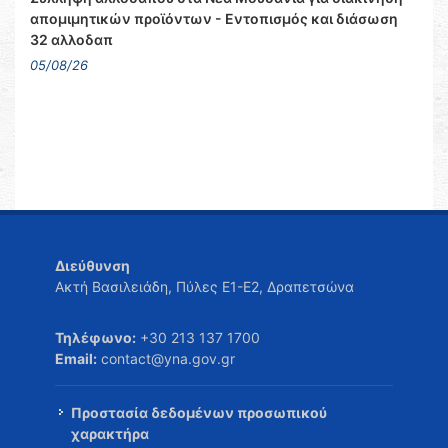
απομιμητικών προϊόντων - Εντοπισμός και διάσωση
32 αλλοδαπ
05/08/26
Διεύθυνση
Ακτή Βασιλειάδη, Πύλες Ε1-Ε2, Δραπετσώνα
Τηλέφωνο:
+30 213 137 1700
Email:
contact@yna.gov.gr
Προστασία δεδομένων προσωπικού
χαρακτήρα