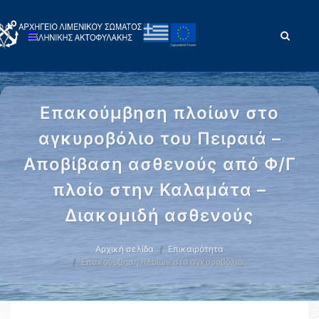
Επακούμβηση πλοίων στο
αγκυροβόλιο του Πειραιά –
Αποβίβαση ασθενούς από Φ/Γ
πλοίο στην Καλαμάτα –
Διακομιδή ασθενούς
Αρχική σελίδα
Επικαιρότητα
Επακούμβηση πλοίων στο αγκυροβόλιο …