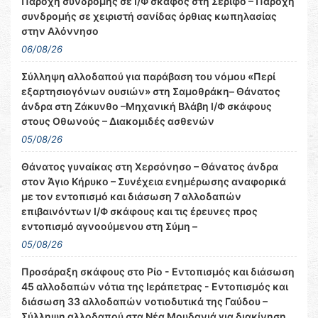
Παροχή συνδρομής σε Ι/Φ σκάφος στη Σέριφο – Παροχή
συνδρομής σε χειριστή σανίδας όρθιας κωπηλασίας
στην Αλόννησο
06/08/26
Σύλληψη αλλοδαπού για παράβαση του νόμου «Περί
εξαρτησιογόνων ουσιών» στη Σαμοθράκη– Θάνατος
άνδρα στη Ζάκυνθο –Μηχανική Βλάβη Ι/Φ σκάφους
στους Οθωνούς – Διακομιδές ασθενών
05/08/26
Θάνατος γυναίκας στη Χερσόνησο – Θάνατος άνδρα
στον Άγιο Κήρυκο – Συνέχεια ενημέρωσης αναφορικά
με τον εντοπισμό και διάσωση 7 αλλοδαπών
επιβαινόντων Ι/Φ σκάφους και τις έρευνες προς
εντοπισμό αγνοούμενου στη Σύμη –
05/08/26
Προσάραξη σκάφους στο Ρίο - Εντοπισμός και διάσωση
45 αλλοδαπών νότια της Ιεράπετρας - Εντοπισμός και
διάσωση 33 αλλοδαπών νοτιοδυτικά της Γαύδου –
Σύλληψη αλλοδαπού στα Νέα Μουδανιά για διακίνηση