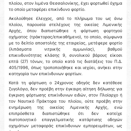
πλοίου, στον λιμένα Θεσσαλονίκης, έχει φορτωθεί όχημα
το οποίο μεταφέρει επικίνδυνο φορτίο.
Ακολούθησε έλεγχος, από το πλήρωμα του ως άνω
πλοίου, παρουσία στελέχους της οικείας Λιμενικής
Αρχής, όπου διαπιστώθηκε η φόρτωση φορτηγού
οχήματος (τράκτορας/επικαθήμενο), το οποίο, σύμφωνα
με το δελτίο αποστολής της εταιρείας, μετέφερε φορτίο
(λιπάσματα νιτρικής αμμωνίας), βαθμού
επικινδυνότητας κλάσης 9, συνολικού βάρους είκοσι
επτά (27) τόνων, το οποίο κατά τις διατάξεις του Π.Δ.
405/1996, όπως τροποποιήθηκε και ισχύει, ανήκει στην
κατηγορία των επικίνδυνων φορτίων.
Κατά τη φόρτωση ο 24χρονος οδηγός δεν κατέθεσε
ζυγολόγιο, δεν προέβη στην έγκαιρη αίτηση δήλωσης για
έγκριση φόρτωσης επικίνδυνων ειδών, στον Πλοίαρχο ή
τον Ναυτικό Πράκτορα του πλοίου, ούτε προέβη στην
ενημέρωση της οικείας Λιμενικής Αρχής, ενώ
επιπρόσθετα διαπιστώθηκε ότι δεν κατείχε
πιστοποιητικό επαγγελματικής κατάρτισης οδηγών
οχημάτων μεταφοράς επικίνδυνων εμπορευμάτων, ως