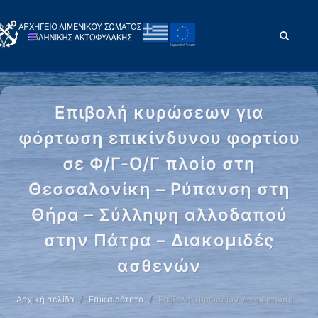
Επιβολή κυρώσεων για
φόρτωση επικίνδυνου φορτίου
σε Φ/Γ-Ο/Γ πλοίο στη
Θεσσαλονίκη – Ρύπανση στη
Θήρα – Σύλληψη αλλοδαπού
στην Πάτρα – Διακομιδές
ασθενών
Αρχική σελίδα
Επικαιρότητα
Επιβολή κυρώσεων για φόρτωση …