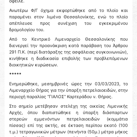
όφειλε.
Ανωτέρω Φ/Γ όχημα εκφορτώθηκε από το πλοίο και
παραμένει στον λιμένα Θεσσαλονίκης, ενώ το πλοίο
απέπλευσε προς συνέχιση του εγκεκριμένου
δρομολογίου του.
Από το Κεντρικό Λιμεναρχείο Θεσσαλονίκης που
διενεργεί την προανάκριση κατά παράβαση του Άρθρου
291 Π.Κ. (περί διατάραξης της ασφάλειας συγκοινωνιών),
κινήθηκε η διαδικασία επιβολής των προβλεπόμενων
διοικητικών κυρώσεων.
*****
Ενημερώθηκε, μεσημβρινές ώρες την 03/03/2023, το
Λιμεναρχείο Θήρας για την ύπαρξη πετρελαιοειδών, στην
περιοχή παραλίας “ΓΙΑΛΟΣ” Καρτεράδου ν. Θήρας.
Στο σημείο μετέβησαν στελέχη της οικείας Λιμενικής
Αρχής, όπου διαπιστώθηκε η ύπαρξη διάσπαρτων
στερεών εμμενόντων πετρελαιοειδών (κομμάτια
πίσσας) επί της ακτής, σε έκταση περίπου εκατό (100
τ.μ.) τετραγωνικών μέτρων (πενήντα (50μ.) μέτρα μήκος