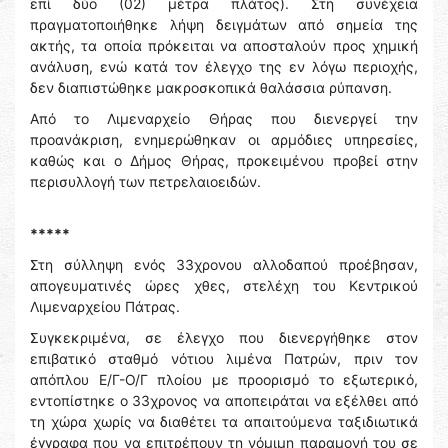
επί δύο (02) μέτρα πλάτος). Στη συνέχεια
πραγματοποιήθηκε λήψη δειγμάτων από σημεία της
ακτής, τα οποία πρόκειται να αποσταλούν προς χημική
ανάλυση, ενώ κατά τον έλεγχο της εν λόγω περιοχής,
δεν διαπιστώθηκε μακροσκοπικά θαλάσσια ρύπανση.
Από το Λιμεναρχείο Θήρας που διενεργεί την
προανάκριση, ενημερώθηκαν οι αρμόδιες υπηρεσίες,
καθώς και ο Δήμος Θήρας, προκειμένου προβεί στην
περισυλλογή των πετρελαιοειδών.
*****
Στη σύλληψη ενός 33χρονου αλλοδαπού προέβησαν,
απογευματινές ώρες χθες, στελέχη του Κεντρικού
Λιμεναρχείου Πάτρας.
Συγκεκριμένα, σε έλεγχο που διενεργήθηκε στον
επιβατικό σταθμό νότιου λιμένα Πατρών, πριν τον
απόπλου Ε/Γ-Ο/Γ πλοίου με προορισμό το εξωτερικό,
εντοπίστηκε ο 33χρονος να αποπειράται να εξέλθει από
τη χώρα χωρίς να διαθέτει τα απαιτούμενα ταξιδιωτικά
έγγραφα που να επιτρέπουν τη νόμιμη παραμονή του σε