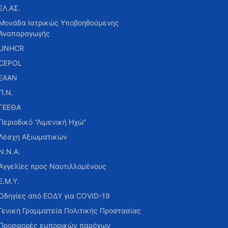
ΕΛ.ΑΣ.
Μονάδα Ιατρικώς Υποβοηθούμενης
Αναπαραγωγής
UNHCR
CEPOL
ΕΑΑΝ
Π.Ν.
ΓΕΕΘΑ
Περιοδικό “Λιμενική Ηχώ”
Λέσχη Αξιωματικών
Ν.Ν.Α.
Αγγελίες προς Ναυτιλλομένους
Ε.Μ.Υ.
Οδηγίες από ΕΟΔΥ για COVID-19
Γενική Γραμματεία Πολιτικής Προστασίας
Προσφορές εμπορικών παρόχων