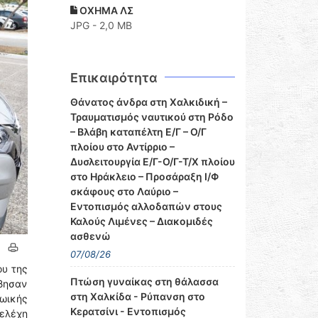
ΟΧΗΜΑ ΛΣ
JPG - 2,0 MB
Επικαιρότητα
Θάνατος άνδρα στη Χαλκιδική –
Τραυματισμός ναυτικού στη Ρόδο
– Βλάβη καταπέλτη Ε/Γ – Ο/Γ
πλοίου στο Αντίρριο –
Δυσλειτουργία Ε/Γ-Ο/Γ-Τ/Χ πλοίου
στο Ηράκλειο – Προσάραξη Ι/Φ
σκάφους στο Λαύριο –
Εντοπισμός αλλοδαπών στους
Καλούς Λιμένες – Διακομιδές
ασθενώ
07/08/26
ου της
Πτώση γυναίκας στη θάλασσα
έβησαν
στη Χαλκίδα - Ρύπανση στο
ζωικής
Κερατσίνι - Εντοπισμός
τελέχη