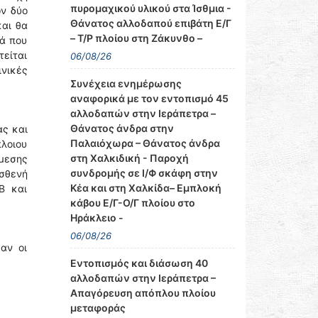
πυρομαχικού υλικού στα Ίσθμια -
ων δύο
Θάνατος αλλοδαπού επιβάτη Ε/Γ
αι θα
– Τ/Ρ πλοίου στη Ζάκυνθο –
ιά που
τείται
06/08/26
ινικές
Συνέχεια ενημέρωσης
αναφορικά με τον εντοπισμό 45
αλλοδαπών στην Ιεράπετρα –
Θάνατος άνδρα στην
ας και
Παλαιόχωρα – Θάνατος άνδρα
πλοιου
στη Χαλκιδική - Παροχή
μεσης
συνδρομής σε Ι/Φ σκάφη στην
ασθενή
Κέα και στη Χαλκίδα– Εμπλοκή
Β και
κάβου Ε/Γ-Ο/Γ πλοίου στο
Ηράκλειο -
06/08/26
αν οι
Εντοπισμός και διάσωση 40
αλλοδαπών στην Ιεράπετρα –
Απαγόρευση απόπλου πλοίου
μεταφοράς