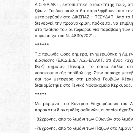
Λ.Σ.-ΕΛ.ΑΚΤ., εντοπίστηκε ο ιδιοκτήτης τους, 
ζώων. Τα δύο σκυλιά θα παραληφθούν από τον
μεταφερθούν στο ΔΙΚΕΠΑΖ – ΠΕΣΥΔΑΠ. Από το Γ
διενεργεί την προανάκριση, πρόκειται να επιβλ
στο πλαίσιο του αυτοφώρου για παράβαση των 
κυρώσεις» του Ν. 4830/2021. .
******
Τις πρωινές ώρες σήμερα, ενημερώθηκε η Λιμεν
Διάσωσης (Ε.Κ.Σ.Ε.Δ.) Λ.Σ.-ΕΛ.ΑΚΤ. ότι ένας 7
(Κ/Ζ) σημαίας Παναμά, το οποίο έπλεε στ
νοσοκομειακής περίθαλψης. Στην περιοχή μετέβ
και τον μετέφερε στη μαρίνα Γουβιών Κέρ
διακομίστηκε στο Γενικό Νοσοκομείο Κέρκυρας.
*****
Με μέριμνα του Κέντρου Επιχειρήσεων του Λ
παρακάτω διακομιδές ασθενών, οι οποίοι έχρηζ
-82χρονης, από το λιμάνι των Οθωνών στο λιμάν
-78χρονης, από το λιμάνι των Παξών στο λιμάνι 