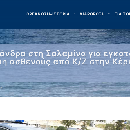
ΟΡΓΑΝΩΣΗ-ΙΣΤΟΡΙΑ
ΔΙΑΡΘΡΩΣΗ
ΓΙΑ ΤΟ
άνδρα στη Σαλαμίνα για εγκα
ση ασθενούς από Κ/Ζ στην Κέρ
ρα …