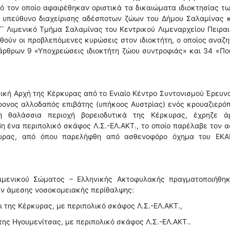
από τον οποίο αφαιρέθηκαν οριστικά τα δικαιώματα ιδιοκτησίας τ
 υπεύθυνο διαχείρισης αδέσποτων ζώων του Δήμου Σαλαμίνας κ
΄ Λιμενικό Τμήμα Σαλαμίνας του Κεντρικού Λιμεναρχείου Πειρα
ηθούν οι προβλεπόμενες κυρώσεις στον ιδιοκτήτη, ο οποίος αναζη
άρθρων 9 «Υποχρεώσεις ιδιοκτήτη ζώου συντροφιάς» και 34 «Πο
ική Αρχή της Κέρκυρας από το Ενιαίο Κέντρο Συντονισμού Έρευν
3χρονος αλλοδαπός επιβάτης (υπήκοος Αυστρίας) ενός κρουαζιερό
η θαλάσσια περιοχή βορειοδυτικά της Κέρκυρας, έχρηζε ά
η ένα περιπολικό σκάφος Λ.Σ.-ΕΛ.ΑΚΤ., το οποίο παρέλαβε τον 
κυρας, από όπου παρελήφθη από ασθενοφόρο όχημα του ΕΚΑ
ιμενικού Σώματος – Ελληνικής Ακτοφυλακής πραγματοποιήθηκ
αν άμεσης νοσοκομειακής περίθαλψης:
ι της Κέρκυρας, με περιπολικό σκάφος Λ.Σ.-ΕΛ.ΑΚΤ.,
της Ηγουμενίτσας, με περιπολικό σκάφος Λ.Σ.-ΕΛ.ΑΚΤ..