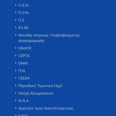
Ι.Ι.Ε.Ν.
Π.Ο.Ν.
Π.Σ.
ΕΛ.ΑΣ.
Μονάδα Ιατρικώς Υποβοηθούμενης
Αναπαραγωγής
UNHCR
CEPOL
ΕΑΑΝ
Π.Ν.
ΓΕΕΘΑ
Περιοδικό “Λιμενική Ηχώ”
Λέσχη Αξιωματικών
Ν.Ν.Α.
Αγγελίες προς Ναυτιλλομένους
Ε.Μ.Υ.