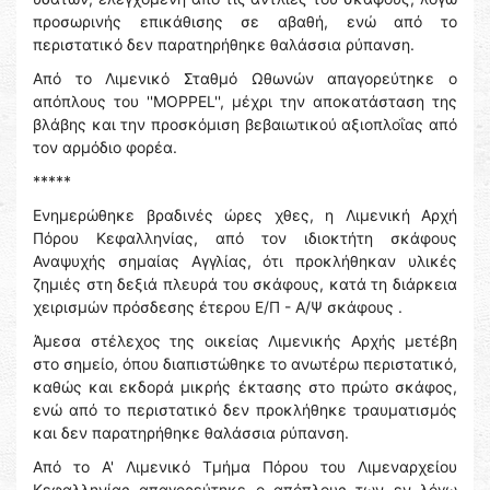
προσωρινής επικάθισης σε αβαθή, ενώ από το
περιστατικό δεν παρατηρήθηκε θαλάσσια ρύπανση.
Από το Λιμενικό Σταθμό Ωθωνών απαγορεύτηκε ο
απόπλους του ''MOPPEL'', μέχρι την αποκατάσταση της
βλάβης και την προσκόμιση βεβαιωτικού αξιοπλοΐας από
τον αρμόδιο φορέα.
*****
Ενημερώθηκε βραδινές ώρες χθες, η Λιμενική Αρχή
Πόρου Κεφαλληνίας, από τον ιδιοκτήτη σκάφους
Αναψυχής σημαίας Αγγλίας, ότι προκλήθηκαν υλικές
ζημιές στη δεξιά πλευρά του σκάφους, κατά τη διάρκεια
χειρισμών πρόσδεσης έτερου Ε/Π - Α/Ψ σκάφους .
Άμεσα στέλεχος της οικείας Λιμενικής Αρχής μετέβη
στο σημείο, όπου διαπιστώθηκε το ανωτέρω περιστατικό,
καθώς και εκδορά μικρής έκτασης στο πρώτο σκάφος,
ενώ από το περιστατικό δεν προκλήθηκε τραυματισμός
και δεν παρατηρήθηκε θαλάσσια ρύπανση.
Από το Α' Λιμενικό Τμήμα Πόρου του Λιμεναρχείου
Κεφαλληνίας απαγορεύτηκε ο απόπλους των εν λόγω