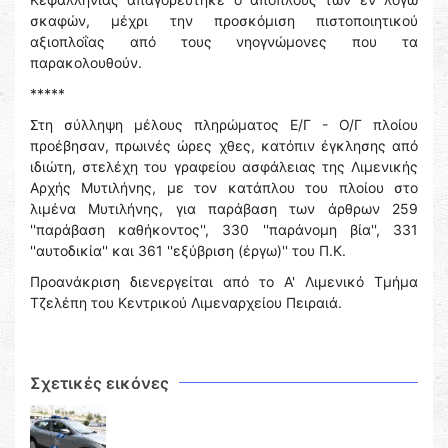
σκαφών, μέχρι την προσκόμιση πιστοποιητικού
αξιοπλοΐας από τους νηογνώμονες που τα
παρακολουθούν.
*****
Στη σύλληψη μέλους πληρώματος Ε/Γ - Ο/Γ πλοίου
προέβησαν, πρωινές ώρες χθες, κατόπιν έγκλησης από
ιδιώτη, στελέχη του γραφείου ασφάλειας της Λιμενικής
Αρχής Μυτιλήνης, με τον κατάπλου του πλοίου στο
λιμένα Μυτιλήνης, για παράβαση των άρθρων 259
''παράβαση καθήκοντος'', 330 ''παράνομη βία'', 331
''αυτοδικία'' και 361 ''εξύβριση (έργω)'' του Π.Κ.
Προανάκριση διενεργείται από το Α' Λιμενικό Τμήμα
Τζελέπη του Κεντρικού Λιμεναρχείου Πειραιά.
Σχετικές εικόνες