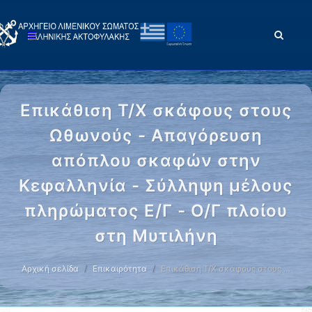
Επικάθιση Τ/Χ σκάφους στους
Ωθωνούς - Απαγόρευση
απόπλου σκαφών στην
Κεφαλληνία - Σύλληψη μέλους
πληρώματος Ε/Γ - Ο/Γ πλοίου
στη Μυτιλήνη
Αρχική σελίδα
Επικαιρότητα
Επικάθιση Τ/Χ σκάφους στους …