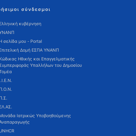
ρήσιμοι σύνδεσμοι
Ελληνική κυβέρνηση
ΥΝΑΝΠ
Η σελίδα μου - Portal
Επιτελική Δομή ΕΣΠΑ ΥΝΑΝΠ
Κώδικας Ηθικής και Επαγγελματικής
Συμπεριφοράς Υπαλλήλων του Δημοσίου
Τομέα
Ι.Ι.Ε.Ν.
Π.Ο.Ν.
Π.Σ.
ΕΛ.ΑΣ.
Μονάδα Ιατρικώς Υποβοηθούμενης
Αναπαραγωγής
UNHCR