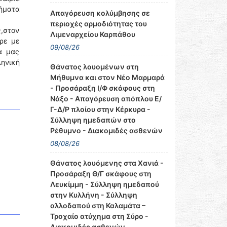
ήματα
Απαγόρευση κολύμβησης σε
περιοχές αρμοδιότητας του
,στον
Λιμεναρχείου Καρπάθου
ερε με
09/08/26
α μας
ληνική
Θάνατος λουομένων στη
Μήθυμνα και στον Νέο Μαρμαρά
- Προσάραξη Ι/Φ σκάφους στη
Νάξο - Απαγόρευση απόπλου Ε/
Γ-Δ/Ρ πλοίου στην Κέρκυρα -
Σύλληψη ημεδαπών στο
Ρέθυμνο - Διακομιδές ασθενών
08/08/26
Θάνατος λουόμενης στα Χανιά -
Προσάραξη Θ/Γ σκάφους στη
Λευκίμμη - Σύλληψη ημεδαπού
στην Κυλλήνη - Σύλληψη
αλλοδαπού στη Καλαμάτα –
Τροχαίο ατύχημα στη Σύρο -
Διακομιδές ασθενών