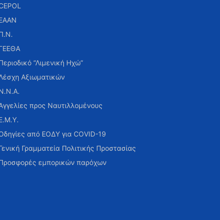
CEPOL
ΕΑΑΝ
Π.Ν.
ΓΕΕΘΑ
Περιοδικό “Λιμενική Ηχώ”
Λέσχη Αξιωματικών
Ν.Ν.Α.
Αγγελίες προς Ναυτιλλομένους
Ε.Μ.Υ.
Οδηγίες από ΕΟΔΥ για COVID-19
Γενική Γραμματεία Πολιτικής Προστασίας
Προσφορές εμπορικών παρόχων