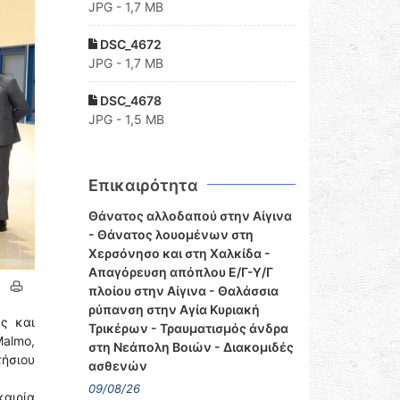
JPG - 1,7 MB
DSC_4672
JPG - 1,7 MB
DSC_4678
JPG - 1,5 MB
Επικαιρότητα
Θάνατος αλλοδαπού στην Αίγινα
- Θάνατος λουομένων στη
Χερσόνησο και στη Χαλκίδα -
Απαγόρευση απόπλου Ε/Γ-Υ/Γ
πλοίου στην Αίγινα - Θαλάσσια
ρύπανση στην Αγία Κυριακή
ς και
Τρικέρων - Τραυματισμός άνδρα
Malmo,
στη Νεάπολη Βοιών - Διακομιδές
ήσιου
ασθενών
09/08/26
καιρία