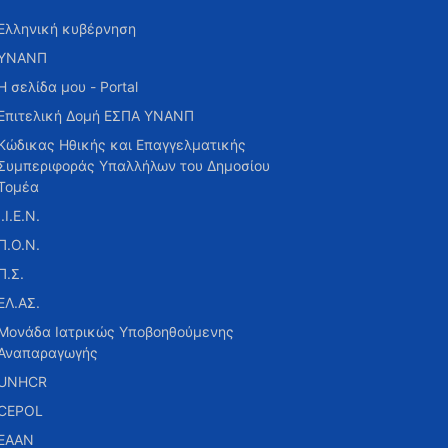
Ελληνική κυβέρνηση
ΥΝΑΝΠ
Η σελίδα μου - Portal
Επιτελική Δομή ΕΣΠΑ ΥΝΑΝΠ
Κώδικας Ηθικής και Επαγγελματικής
Συμπεριφοράς Υπαλλήλων του Δημοσίου
Τομέα
Ι.Ι.Ε.Ν.
Π.Ο.Ν.
Π.Σ.
ΕΛ.ΑΣ.
Μονάδα Ιατρικώς Υποβοηθούμενης
Αναπαραγωγής
UNHCR
CEPOL
ΕΑΑΝ