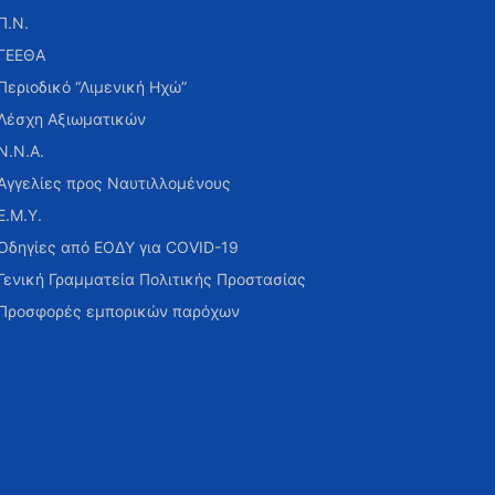
Π.Ν.
ΓΕΕΘΑ
Περιοδικό “Λιμενική Ηχώ”
Λέσχη Αξιωματικών
Ν.Ν.Α.
Αγγελίες προς Ναυτιλλομένους
Ε.Μ.Υ.
Οδηγίες από ΕΟΔΥ για COVID-19
Γενική Γραμματεία Πολιτικής Προστασίας
Προσφορές εμπορικών παρόχων