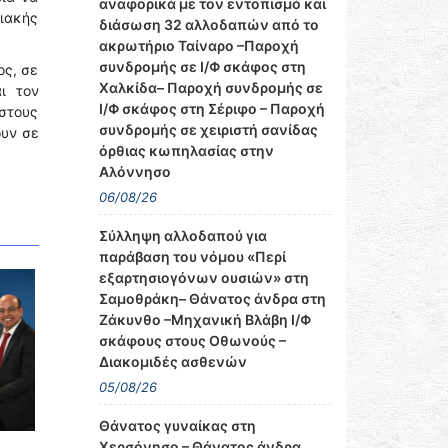
αναφορικά με τον εντοπισμό και
λιακής
διάσωση 32 αλλοδαπών από το
ακρωτήριο Ταίναρο –Παροχή
συνδρομής σε Ι/Φ σκάφος στη
ος, σε
Χαλκίδα– Παροχή συνδρομής σε
ι τον
Ι/Φ σκάφος στη Σέριφο – Παροχή
 στους
συνδρομής σε χειριστή σανίδας
ουν σε
όρθιας κωπηλασίας στην
Αλόννησο
06/08/26
Σύλληψη αλλοδαπού για
παράβαση του νόμου «Περί
εξαρτησιογόνων ουσιών» στη
Σαμοθράκη– Θάνατος άνδρα στη
Ζάκυνθο –Μηχανική Βλάβη Ι/Φ
σκάφους στους Οθωνούς –
Διακομιδές ασθενών
05/08/26
Θάνατος γυναίκας στη
Χερσόνησο – Θάνατος άνδρα