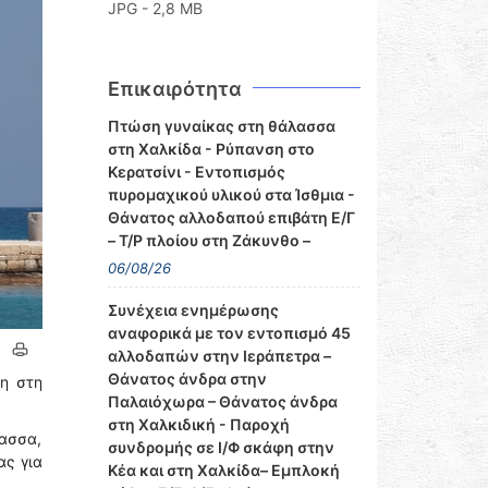
JPG - 2,8 MB
Επικαιρότητα
Πτώση γυναίκας στη θάλασσα
στη Χαλκίδα - Ρύπανση στο
Κερατσίνι - Εντοπισμός
πυρομαχικού υλικού στα Ίσθμια -
Θάνατος αλλοδαπού επιβάτη Ε/Γ
– Τ/Ρ πλοίου στη Ζάκυνθο –
06/08/26
Συνέχεια ενημέρωσης
αναφορικά με τον εντοπισμό 45
αλλοδαπών στην Ιεράπετρα –
Θάνατος άνδρα στην
η στη
Παλαιόχωρα – Θάνατος άνδρα
στη Χαλκιδική - Παροχή
λασσα,
συνδρομής σε Ι/Φ σκάφη στην
ας για
Κέα και στη Χαλκίδα– Εμπλοκή