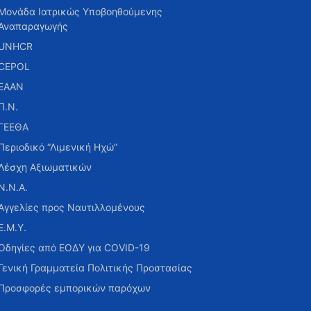
Μονάδα Ιατρικώς Υποβοηθούμενης
Αναπαραγωγής
UNHCR
CEPOL
ΕΑΑΝ
Π.Ν.
ΓΕΕΘΑ
Περιοδικό “Λιμενική Ηχώ”
Λέσχη Αξιωματικών
Ν.Ν.Α.
Αγγελίες προς Ναυτιλλομένους
Ε.Μ.Υ.
Οδηγίες από ΕΟΔΥ για COVID-19
Γενική Γραμματεία Πολιτικής Προστασίας
Προσφορές εμπορικών παρόχων