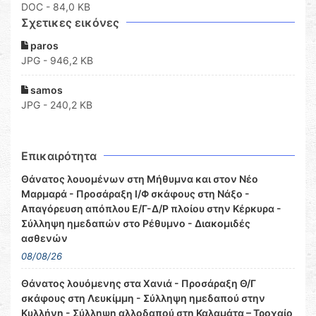
DOC
- 84,0 KB
Σχετικες εικόνες
paros
JPG - 946,2 KB
samos
JPG - 240,2 KB
Επικαιρότητα
Θάνατος λουομένων στη Μήθυμνα και στον Νέο
Μαρμαρά - Προσάραξη Ι/Φ σκάφους στη Νάξο -
Απαγόρευση απόπλου Ε/Γ-Δ/Ρ πλοίου στην Κέρκυρα -
Σύλληψη ημεδαπών στο Ρέθυμνο - Διακομιδές
ασθενών
08/08/26
Θάνατος λουόμενης στα Χανιά - Προσάραξη Θ/Γ
σκάφους στη Λευκίμμη - Σύλληψη ημεδαπού στην
Κυλλήνη - Σύλληψη αλλοδαπού στη Καλαμάτα – Τροχαίο