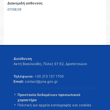
Διακομιδή ασθενούς
07/08/26
Διεύθυνση
Ακτή Βασιλειάδη, Πύλες Ε1-Ε2, Δραπετσώνα
Τηλέφωνο:
+30 213 137 1700
Email:
contact@yna.gov.gr
Προστασία δεδομένων προσωπικού
χαρακτήρα
Πολιτική για αρχεία καταγραφής και cookies