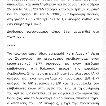
υπολοίπων και συνελήφθησαν για παράβαση του άρθρου
25 του Ν. 5038/23 “Μεταφορά Υπηκόων Τρίτων Χωρών”
και του άρθρου 83 του Ν. 3386/05 “Παράνομη είσοδος
στη χώρα”, ενώ κατασχέθηκε το Τ/Χ σκάφος καθώς και
ένα κινητό τηλέφωνο.
Διαθέσιμο φωτογραφικό υλικό έχει αναρτηθεί στο
www.hcg.gr
*****
Τις πρωινές ώρες χθες, ενημερώθηκε η Λιμενική Αρχή
του Σαρωνικού, για περιστατικό ακυβερνησίας ενός
ερασιτεχνικού (Ε/Ρ) σκάφους, με έναν ημεδαπό
επιβαίνοντα, στη θαλάσσια περιοχή της παραλίας
Λομβάρδας. Στην περιοχή μετέβησαν ένα αλιευτικό (Α/Κ)
σκάφος και ένα επαγγελματικό τουριστικό (Ε/Π-Τ/Ρ)
σκάφος. Το Α/Κ εντόπισε το Ε/Ρ και περισυνέλεξε τον
επιβαίνοντα καλά στην υγεία του, ενώ με τη συνδρομή
του Α/Κ το Ε/Ρ κατέπλευσε με ασφάλεια στο λιμάνι της
Βάρκιζας. Από το Λιμεναρχείο Σαρωνικού, απαγορεύτηκε
ο απόπλους του Ε/Ρ σκάφους, μέχρι την προσκόμιση