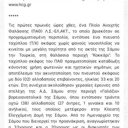
www.hcg.gr
*****
Τις πρώτες πρωινές ώρες χθες, ένα Πλοίο Ανοιχτής
Θαλάσσης (ΠΑΘ) Λ.Σ.-ΕΛ.ΑΚΤ., το οποίο βρισκόταν σε
προγραμματισμένη περιπολία, εντόπισε ένα πνευστό
ταχύπλοο (Τ/Χ) σκάφος χωρίς φανούς ναυσιπλοΐας να
κινείται με μεγάλη ταχύτητα από τις ακτές της Σάμου
την Τουρκία, στη θαλάσσια περιοχή “Κοκκάρι”. Το
ταχύπλοο σκάφος του ΠΑΘ πραγματοποίησε καταδίωξη
κάνοντας χρήση φωτεινών και ηχητικών σημάτων, με
αποτέλεσμα την ακινητοποίηση του πνευστού σκάφους
με δύο (02) αλλοδαπούς επιβαίνοντες, ηλικίας 33 και 20
ετών. Στη συνέχεια ακολούθησαν χερσαίες έρευνες από
στελέχη της Α.Δ. Σάμου στην περιοχή «Γαλάζιο»
βορειοανατολικά της Σάμου, όπου εντόπισαν τριάντα
οχτώ (38) αλλοδαπούς (27 άντρες, 1 γυναίκα και 10
ανήλικοι), τους οποίους μετέφεραν στην Κλειστή
Ελεγχόμενη Δομή της Σάμου. Από το Λιμεναρχείο της
Σάμου που διενεργεί την προανάκριση, αναγνωρίστηκαν
ο 33χρονος και ο 20χρονος ως οι διακινητές των