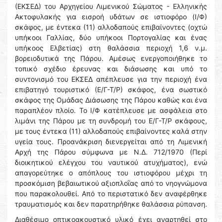
(ΕΚΣΕΔ) του Αρχηγείου Λιμενικού Σώματος - Ελληνικής
Ακτοφυλακής για εισροή υδάτων σε ιστιοφόρο (Ι/Φ)
σκάφος, με έντεκα (11) αλλοδαπούς επιβαίνοντες (οχτώ
υπήκοοι Γαλλίας, δύο υπήκοοι Πορτογαλίας και ένας
υπήκοος Ελβετίας) στη θαλάσσια περιοχή 1,6 ν.μ.
βορειοδυτικά της Πάρου. Αμέσως ενεργοποιήθηκε το
τοπικό σχέδιο έρευνας και διάσωσης και υπό το
συντονισμό του ΕΚΣΕΔ απέπλευσε για την περιοχή ένα
επιβατηγό τουριστικό (Ε/Γ-Τ/Ρ) σκάφος, ένα σωστικό
σκάφος της Ομάδας Διάσωσης της Πάρου καθώς και ένα
παραπλέον πλοίο. Το Ι/Φ κατέπλευσε με ασφάλεια στο
λιμάνι της Πάρου με τη συνδρομή του Ε/Γ-Τ/Ρ σκάφους,
με τους έντεκα (11) αλλοδαπούς επιβαίνοντες καλά στην
υγεία τους. Προανάκριση διενεργείται από τη Λιμενική
Αρχή της Πάρου σύμφωνα με Ν.Δ. 712/1970 (Περί
διοικητικού ελέγχου του ναυτικού ατυχήματος), ενώ
απαγορεύτηκε ο απόπλους του ιστιοφόρου μέχρι τη
προσκόμιση βεβαιωτικού αξιοπλοΐας από το νηογνώμονα
που παρακολουθεί. Από το περιστατικό δεν αναφέρθηκε
τραυματισμός και δεν παρατηρήθηκε θαλάσσια ρύπανση.
Διαθέσιμο οπτικοακουστικό υλικό έχει αναρτηθεί στο