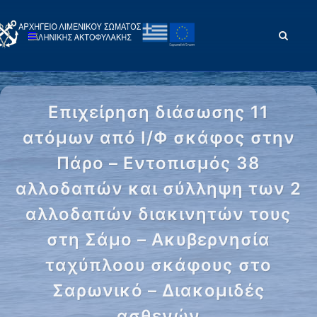
Επιχείρηση διάσωσης 11
ατόμων από Ι/Φ σκάφος στην
Πάρο – Εντοπισμός 38
αλλοδαπών και σύλληψη των 2
αλλοδαπών διακινητών τους
στη Σάμο – Ακυβερνησία
ταχύπλοου σκάφους στο
Σαρωνικό – Διακομιδές
ασθενών