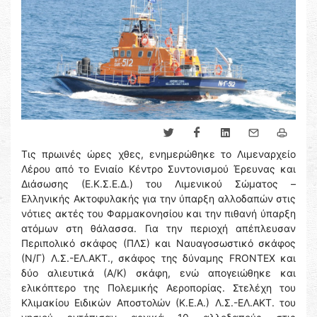
Τις πρωινές ώρες χθες, ενημερώθηκε το Λιμεναρχείο
Λέρου από το Ενιαίο Κέντρο Συντονισμού Έρευνας και
Διάσωσης (Ε.Κ.Σ.Ε.Δ.) του Λιμενικού Σώματος –
Ελληνικής Ακτοφυλακής για την ύπαρξη αλλοδαπών στις
νότιες ακτές του Φαρμακονησίου και την πιθανή ύπαρξη
ατόμων στη θάλασσα. Για την περιοχή απέπλευσαν
Περιπολικό σκάφος (ΠΛΣ) και Ναυαγοσωστικό σκάφος
(Ν/Γ) Λ.Σ.-ΕΛ.ΑΚΤ., σκάφος της δύναμης FRONTEX και
δύο αλιευτικά (Α/Κ) σκάφη, ενώ απογειώθηκε και
ελικόπτερο της Πολεμικής Αεροπορίας. Στελέχη του
Κλιμακίου Ειδικών Αποστολών (Κ.Ε.Α.) Λ.Σ.-ΕΛ.ΑΚΤ. του