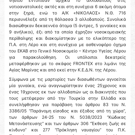
νησιού εντόπισαν αρχικά 10 αλλοδαπούς στις
νοτιοανατολικές ακτές και στη συνέχεια 6 ακόμη άτομα
στην ξηρά, ενώ το Α/Κ «ΝΙΚΟΛΑΟΣ» Ν.Θ. 716
περισυνέλεξε από τη θάλασσα 3 αλλοδαπούς. Συνολικά
διασώθηκαν δεκαεννέα άτομα (5 άντρες, 5 γυναίκες και
9 ανήλικοι), έξι από τα οποία έχρηζαν νοσοκομειακής
περίθαλψης και διακομίστηκαν με το ελικόπτερο της
Π.Α. στη Λέρο και στη συνέχεια με ασθενοφόρο όχημα
του ΕΚΑΒ στο Γενικό Νοσοκομείο – Κέντρο Υγείας Λέρου
για παρακολούθηση. Οι υπόλοιποι δεκατρείς
μεταφέρθηκαν με το σκάφος FRONTEX στο λιμάνι της
Αγίας Μαρίνας και από εκεί στην Κ.Ε.Δ.Ν. της Λέρου.
Σύμφωνα με τις μαρτυρίες των διασωθέντων αγνοείται
μία γυναίκα, ενώ αναγνωρίστηκαν ένας 25χρονος και
ένας 19χρονος εκ των αλλοδαπών ως οι διακινητές που
τους μετέφεραν από την Τουρκία στην Ελλάδα και
συνελήφθησαν για παράβαση του άρθρου 83 του Ν.
3386/05 “Παράνομη είσοδος και έξοδος από τη χώρα”,
των άρθρων 24-25 του Ν. 5038/2023 “Κώδικας
Μετανάστευσης” και των άρθρων 306 “Έκθεση ζωής σε
κίνδυνο” και 277 “Πρόκληση ναυαγίου” του Π.Κ.