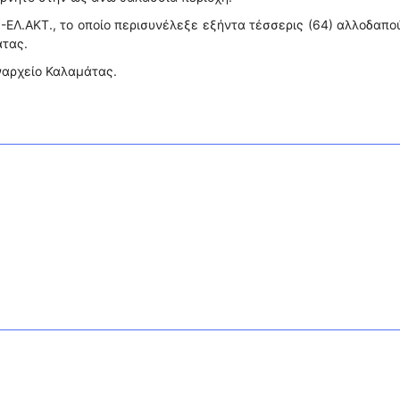
.-ΕΛ.ΑΚΤ., το οποίο περισυνέλεξε εξήντα τέσσερις (64) αλλοδαπο
άτας.
ναρχείο Καλαμάτας.