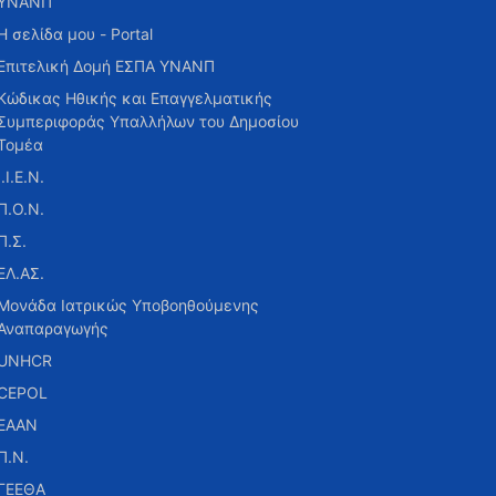
ΥΝΑΝΠ
Η σελίδα μου - Portal
Επιτελική Δομή ΕΣΠΑ ΥΝΑΝΠ
Κώδικας Ηθικής και Επαγγελματικής
Συμπεριφοράς Υπαλλήλων του Δημοσίου
Τομέα
Ι.Ι.Ε.Ν.
Π.Ο.Ν.
Π.Σ.
ΕΛ.ΑΣ.
Μονάδα Ιατρικώς Υποβοηθούμενης
Αναπαραγωγής
UNHCR
CEPOL
ΕΑΑΝ
Π.Ν.
ΓΕΕΘΑ