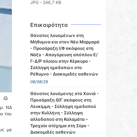
JPG - 246,7 KB
Επικαιρότητα
Θάνατος λουομένων στη
Μήθυμνα και στον Νέο Μαρμαρά
- Προσάραξη Ι/Φ σκάφους στη
Νάξο - Απαγόρευση απόπλου Ε/
Γ-Δ/Ρ πλοίου στην Κέρκυρα -
Σύλληψη ημεδαπών στο
Ρέθυμνο - Διακομιδές ασθενών
08/08/26
Θάνατος λουόμενης στα Χανιά -
Προσάραξη Θ/Γ σκάφους στη
Λευκίμμη - Σύλληψη ημεδαπού
.μ. ΝΔ
στην Κυλλήνη - Σύλληψη
ου του
αλλοδαπού στη Καλαμάτα –
Τροχαίο ατύχημα στη Σύρο -
ους με
Διακομιδές ασθενών