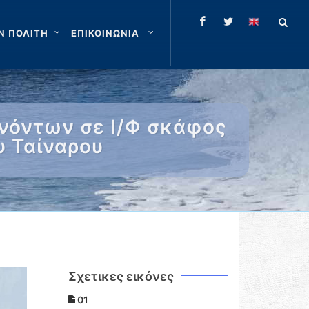
Ν ΠΟΛΙΤΗ
ΕΠΙΚΟΙΝΩΝΙΑ
ινόντων σε Ι/Φ σκάφος
υ Ταίναρου
Σχετικες εικόνες
01