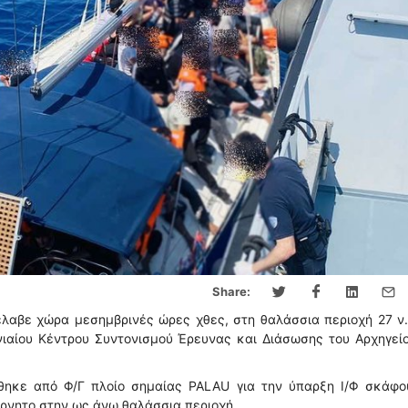
Share:
λαβε χώρα μεσημβρινές ώρες χθες, στη θαλάσσια περιοχή 27 ν
νιαίου Κέντρου Συντονισμού Έρευνας και Διάσωσης του Αρχηγεί
ερώθηκε από Φ/Γ πλοίο σημαίας PALAU για την ύπαρξη Ι/Φ σκάφ
έρνητο στην ως άνω θαλάσσια περιοχή.