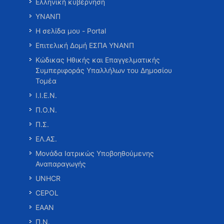
Ελληνική κυβέρνηση
ΥΝΑΝΠ
Η σελίδα μου - Portal
Επιτελική Δομή ΕΣΠΑ ΥΝΑΝΠ
Κώδικας Ηθικής και Επαγγελματικής
Συμπεριφοράς Υπαλλήλων του Δημοσίου
Τομέα
Ι.Ι.Ε.Ν.
Π.Ο.Ν.
Π.Σ.
ΕΛ.ΑΣ.
Μονάδα Ιατρικώς Υποβοηθούμενης
Αναπαραγωγής
UNHCR
CEPOL
ΕΑΑΝ
Π.Ν.