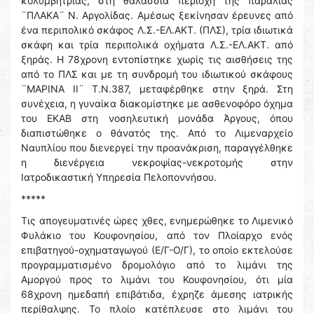
κολυμβήτριας, στη θαλάσσια περιοχή της παραλίας
¨ΠΛΑΚΑ¨ Ν. Αργολίδας. Αμέσως ξεκίνησαν έρευνες από
ένα περιπολικό σκάφος Λ.Σ.-ΕΛ.ΑΚΤ. (ΠΛΣ), τρία ιδιωτικά
σκάφη και τρία περιπολικά οχήματα Λ.Σ.-ΕΛ.ΑΚΤ. από
ξηράς. Η 78χρονη εντοπίστηκε χωρίς τις αισθήσεις της
από το ΠΛΣ και με τη συνδρομή του ιδιωτικού σκάφους
¨ΜΑΡΙΝΑ ΙΙ¨ Τ.Ν.387, μεταφέρθηκε στην ξηρά. Στη
συνέχεια, η γυναίκα διακομίστηκε με ασθενοφόρο όχημα
του ΕΚΑΒ στη νοσηλευτική μονάδα Άργους, όπου
διαπιστώθηκε ο θάνατός της. Από το Λιμεναρχείο
Ναυπλίου που διενεργεί την προανάκριση, παραγγέλθηκε
η διενέργεια νεκροψίας-νεκροτομής στην
Ιατροδικαστική Υπηρεσία Πελοποννήσου.
*****
Τις απογευματινές ώρες χθες, ενημερώθηκε το Λιμενικό
Φυλάκιο του Κουφονησίου, από τον Πλοίαρχο ενός
επιβατηγού-οχηματαγωγού (Ε/Γ-Ο/Γ), το οποίο εκτελούσε
προγραμματισμένο δρομολόγιο από το λιμάνι της
Αμοργού προς το λιμάνι του Κουφονησίου, ότι μία
68χρονη ημεδαπή επιβάτιδα, έχρηζε άμεσης ιατρικής
περίθαλψης. Το πλοίο κατέπλευσε στο λιμάνι του