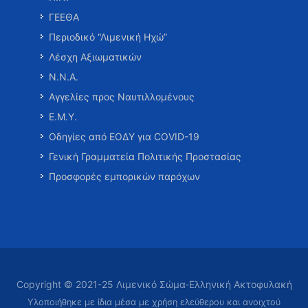
ΓΕΕΘΑ
Περιοδικό “Λιμενική Ηχώ”
Λέσχη Αξιωματικών
Ν.Ν.Α.
Αγγελίες προς Ναυτιλλομένους
Ε.Μ.Υ.
Οδηγίες από ΕΟΔΥ για COVID-19
Γενική Γραμματεία Πολιτικής Προστασίας
Προσφορές εμπορικών παρόχων
Copyright © 2021-25 Λιμενικό Σώμα-Ελληνική Ακτοφυλακή
Υλοποιήθηκε με ίδια μέσα με χρήση ελεύθερου και ανοιχτού