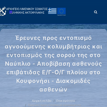
Έρευνες προς εντοπισμό
αγνοούμενης κολυμβήτριας και
εντοπισμός της σορού της στο
Ναύπλιο - Αποβίβαση ασθενούς
επιβάτιδας Ε/Γ-Ο/Γ πλοίου στο
Κουφονήσι - Διακομιδές
ασθενών
Αρχική σελίδα
Επικαιρότητα
Έρευνες προς εντοπισμό αγνοούμενης …