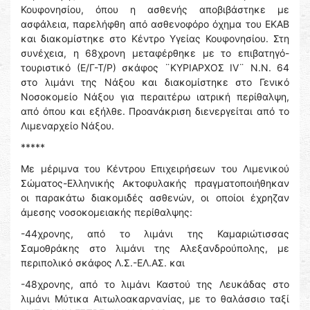
Κουφονησίου, όπου η ασθενής αποβιβάστηκε με
ασφάλεια, παρελήφθη από ασθενοφόρο όχημα του ΕΚΑΒ
και διακομίστηκε στο Κέντρο Υγείας Κουφονησίου. Στη
συνέχεια, η 68χρονη μεταφέρθηκε με το επιβατηγό-
τουριστικό (Ε/Γ-Τ/Ρ) σκάφος ¨ΚΥΡΙΑΡΧΟΣ ΙV¨ Ν.Ν. 64
στο λιμάνι της Νάξου και διακομίστηκε στο Γενικό
Νοσοκομείο Νάξου για περαιτέρω ιατρική περίθαλψη,
από όπου και εξήλθε. Προανάκριση διενεργείται από το
Λιμεναρχείο Νάξου.
*****
Με μέριμνα του Κέντρου Επιχειρήσεων του Λιμενικού
Σώματος-Ελληνικής Ακτοφυλακής πραγματοποιήθηκαν
οι παρακάτω διακομιδές ασθενών, οι οποίοι έχρηζαν
άμεσης νοσοκομειακής περίθαλψης:
-44χρονης, από το λιμάνι της Καμαριώτισσας
Σαμοθράκης στο λιμάνι της Αλεξανδρούπολης, με
περιπολικό σκάφος Λ.Σ.-ΕΛ.ΑΣ. και
-48χρονης, από το λιμάνι Καστού της Λευκάδας στο
λιμάνι Μύτικα Αιτωλοακαρνανίας, με το θαλάσσιο ταξί