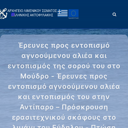
Έρευνες προς εντοπισμό
αγνοούμενου αλιέα και
εντοπισμός της σορού του στο
Μούδρο - Έρευνες προς
εντοπισμό αγνοούμενου αλιέα
και εντοπισμός του στην
Αντίπαρο – Πρόσκρουση
ερασιτεχνικού σκάφους στο
λιμάνι του Εύδηλου - Πτώση