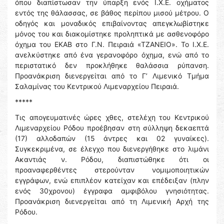
όπου διαπίστωσαν την ύπαρξη ενός Ι.Χ.Ε. οχήματος
εντός της θάλασσας, σε βάθος περίπου μισού μέτρου. Ο
οδηγός και μοναδικός επιβαίνοντας απεγκλωβίστηκε
μόνος του και διακομίστηκε προληπτικά με ασθενοφόρο
όχημα του ΕΚΑΒ στο Γ.Ν. Πειραιά «ΤΖΑΝΕΙΟ». Το Ι.Χ.Ε.
ανελκύστηκε από ένα γερανοφόρο όχημα, ενώ από το
περιστατικό δεν προκλήθηκε θαλάσσια ρύπανση.
Προανάκριση διενεργείται από το Γ’ Λιμενικό Τμήμα
Σαλαμίνας του Κεντρικού Λιμεναρχείου Πειραιά.
*****
Τις απογευματινές ώρες χθες, στελέχη του Κεντρικού
Λιμεναρχείου Ρόδου προέβησαν στη σύλληψη δεκαεπτά
(17) αλλοδαπών (15 άντρες και 02 γυναίκες).
Συγκεκριμένα, σε έλεγχο που διενεργήθηκε στο λιμάνι
Ακαντιάς ν. Ρόδου, διαπιστώθηκε ότι οι
προαναφερθέντες στερούνταν νομιμοποιητικών
εγγράφων, ενώ επιπλέον κατείχαν και επέδειξαν (πλην
ενός 30χρονου) έγγραφα αμφιβόλου γνησιότητας.
Προανάκριση διενεργείται από τη Λιμενική Αρχή της
Ρόδου.