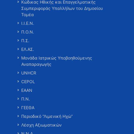
Κώδικας Ηθικής και Επαγγελματικής
Συμπεριφοράς Υπαλλήλων του Δημοσίου
Τομέα
Ι.Ι.Ε.Ν.
Π.Ο.Ν.
Π.Σ.
ΕΛ.ΑΣ.
Μονάδα Ιατρικώς Υποβοηθούμενης
Αναπαραγωγής
UNHCR
CEPOL
ΕΑΑΝ
Π.Ν.
ΓΕΕΘΑ
Περιοδικό “Λιμενική Ηχώ”
Λέσχη Αξιωματικών
Ν.Ν.Α.