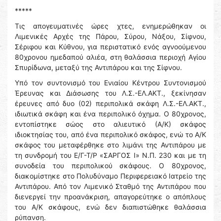
*****
Τις απογευματινές ώρες χτες, ενημερώθηκαν οι
Λιμενικές Αρχές της Πάρου, Σύρου, Νάξου, Σίφνου,
Σέριφου και Κύθνου, για περιστατικό ενός αγνοούμενου
80χρονου ημεδαπού αλιέα, στη θαλάσσια περιοχή Αγίου
Σπυρίδωνα, μεταξύ της Αντιπάρου και της Σίφνου.
Υπό τον συντονισμό του Ενιαίου Κέντρου Συντονισμού
Έρευνας και Διάσωσης του Λ.Σ.-ΕΛ.ΑΚΤ., ξεκίνησαν
έρευνες από δυο (02) περιπολικά σκάφη Λ.Σ.-ΕΛ.ΑΚΤ.,
ιδιωτικά σκάφη και ένα περιπολικό όχημα. Ο 80χρονος,
εντοπίστηκε σώος στο αλιευτικό (Α/Κ) σκάφος
ιδιοκτησίας του, από ένα περιπολικό σκάφος, ενώ το Α/Κ
σκάφος του μεταφέρθηκε στο λιμάνι της Αντιπάρου με
τη συνδρομή του Ε/Γ-Τ/Ρ «ΣΑΡΓΟΣ Ι» Ν.Π. 230 και με τη
συνοδεία του περιπολικού σκάφους. Ο 80χρονος,
διακομίστηκε στο Πολυδύναμο Περιφερειακό Ιατρείο της
Αντιπάρου. Από τον Λιμενικό Σταθμό της Αντιπάρου που
διενεργεί την προανάκριση, απαγορεύτηκε ο απόπλους
του Α/Κ σκάφους, ενώ δεν διαπιστώθηκε θαλάσσια
ρύπανση.