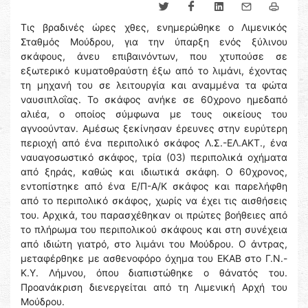
Τις βραδινές ώρες χθες, ενημερώθηκε ο Λιμενικός
Σταθμός Μούδρου, για την ύπαρξη ενός ξύλινου
σκάφους, άνευ επιβαινόντων, που χτυπούσε σε
εξωτερικό κυματοθραύστη έξω από το λιμάνι, έχοντας
τη μηχανή του σε λειτουργία και αναμμένα τα φώτα
ναυσιπλοΐας. Το σκάφος ανήκε σε 60χρονο ημεδαπό
αλιέα, ο οποίος σύμφωνα με τους οικείους του
αγνοούνταν. Αμέσως ξεκίνησαν έρευνες στην ευρύτερη
περιοχή από ένα περιπολικό σκάφος Λ.Σ.-ΕΛ.ΑΚΤ., ένα
ναυαγοσωστικό σκάφος, τρία (03) περιπολικά οχήματα
από ξηράς, καθώς και ιδιωτικά σκάφη. Ο 60χρονος,
εντοπίστηκε από ένα Ε/Π-Α/Κ σκάφος και παρελήφθη
από το περιπολικό σκάφος, χωρίς να έχει τις αισθήσεις
του. Αρχικά, του παρασχέθηκαν οι πρώτες βοήθειες από
το πλήρωμα του περιπολικού σκάφους και στη συνέχεια
από ιδιώτη γιατρό, στο λιμάνι του Μούδρου. Ο άντρας,
μεταφέρθηκε με ασθενοφόρο όχημα του ΕΚΑΒ στο Γ.Ν.-
Κ.Υ. Λήμνου, όπου διαπιστώθηκε ο θάνατός του.
Προανάκριση διενεργείται από τη Λιμενική Αρχή του
Μούδρου.