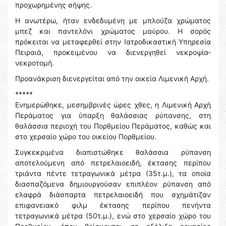
προχωρημένης σήψης.
Η ανωτέρω, ήταν ενδεδυμένη με μπλούζα χρώματος
μπεζ και παντελόνι χρώματος μαύρου. Η σορός
πρόκειται να μεταφερθεί στην Ιατροδικαστική Υπηρεσία
Πειραιά, προκειμένου να διενεργηθεί νεκροψία-
νεκροτομή.
Προανάκριση διενεργείται από την οικεία Λιμενική Αρχή.
*****
Ενημερώθηκε, μεσημβρινές ώρες χθες, η Λιμενική Αρχή
Περάματος για ύπαρξη θαλάσσιας ρύπανσης, στη
θαλάσσια περιοχή του Πορθμείου Περάματος, καθώς και
στο χερσαίο χώρο του οικείου Πορθμείου.
Συγκεκριμένα διαπιστώθηκε θαλάσσια ρύπανση
αποτελούμενη από πετρελαιοειδή, έκτασης περίπου
τριάντα πέντε τετραγωνικά μέτρα (35τ.μ.), τα οποία
διασπαζόμενα δημιουργούσαν επιπλέον ρύπανση από
ελαφρά διάσπαρτα πετρελαιοειδή που σχημάτιζαν
επιφανειακό φιλμ έκτασης περίπου πενήντα
τετραγωνικά μέτρα (50τ.μ.), ενώ στο χερσαίο χώρο του