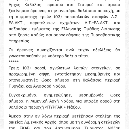
Αρχές Καβάλας, Ιερισσού και Σταυρού και άμεσα
ξεκίνησαν έρευνες στην ανωτέρω θαλάσσια περιοχή, με
τη συμμετοχή τριών (03) περιπολικών σκαφών Λ.Σ.-
ΕΛ.ΑΚΤ., περιπολικών οχημάτων Λ.Σ.-ΕΛ.ΑΚΤ. και
πεζοπόρου τμήματος της Ελληνικής Ομάδας Διάσωσης
από ξηράς καθώς και αεροσκάφους της Πυροσβεστικής
Υπηρεσίας.
Οι έρευνες συνεχίζονται ενώ τυχόν εξελίξεις θα
γνωστοποιηθούν με νεότερο δελτίο τύπου.
*****
Τρεις (03) σοροί, αγνώστων λοιπών στοιχείων, σε
προχωρημένη σήψη, εντοπίστηκαν μεσημβρινές και
απογευματινές ώρες σήμερα στη θαλάσσια περιοχή
Πυργάκι και Αγιασσού Νάξου.
Συγκεκριμένα, ενημερώθηκε, μεσημβρινές ώρες
σήμερα, η Λιμενική Αρχή Νάξου, για ύπαρξη σορού στη
θαλάσσια περιοχή «ΠΥΡΓΑΚΙ» Νάξου.
Άμεσα στην εν λόγω περιοχή μετέβησαν στελέχη της
οικείας Λιμενικής Αρχής, όπου με τη συνδρομή στελεχών
του ΕΚΑΒ και του Αστυνομικού Τμήματος Νάξου