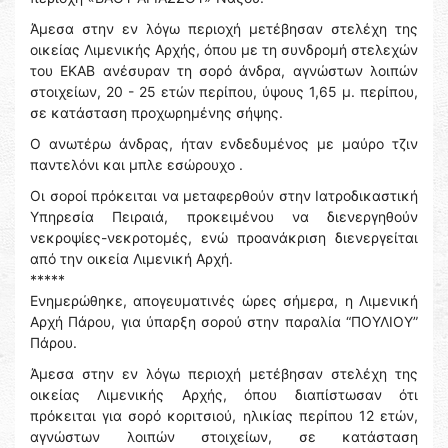
Άμεσα στην εν λόγω περιοχή μετέβησαν στελέχη της
οικείας Λιμενικής Αρχής, όπου με τη συνδρομή στελεχών
του ΕΚΑΒ ανέσυραν τη σορό άνδρα, αγνώστων λοιπών
στοιχείων, 20 - 25 ετών περίπου, ύψους 1,65 μ. περίπου,
σε κατάσταση προχωρημένης σήψης.
Ο ανωτέρω άνδρας, ήταν ενδεδυμένος με μαύρο τζιν
παντελόνι και μπλε εσώρουχο .
Οι σοροί πρόκειται να μεταφερθούν στην Ιατροδικαστική
Υπηρεσία Πειραιά, προκειμένου να διενεργηθούν
νεκροψίες-νεκροτομές, ενώ προανάκριση διενεργείται
από την οικεία Λιμενική Αρχή.
*****
Ενημερώθηκε, απογευματινές ώρες σήμερα, η Λιμενική
Αρχή Πάρου, για ύπαρξη σορού στην παραλία “ΠΟΥΛΙΟΥ”
Πάρου.
Άμεσα στην εν λόγω περιοχή μετέβησαν στελέχη της
οικείας Λιμενικής Αρχής, όπου διαπίστωσαν ότι
πρόκειται για σορό κοριτσιού, ηλικίας περίπου 12 ετών,
αγνώστων λοιπών στοιχείων, σε κατάσταση