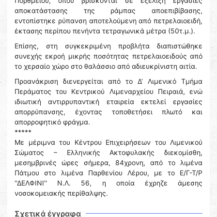
Πορθμείου, όπου βρίσκονται σε εξέλιξη εργασίες
αποκατάστασης της ράμπας αποεπιβίβασης,
εντοπίστηκε ρύπανση αποτελούμενη από πετρελαιοειδή,
έκτασης περίπου πενήντα τετραγωνικά μέτρα (50τ.μ.).
Επίσης, στη συγκεκριμένη προβλήτα διαπιστώθηκε
συνεχής εκροή μικρής ποσότητας πετρελαιοειδούς από
το χερσαίο χώρο στο θαλάσσιο από αδιευκρίνιστη αιτία.
Προανάκριση διενεργείται από το Δ’ Λιμενικό Τμήμα
Περάματος του Κεντρικού Λιμεναρχείου Πειραιά, ενώ
ιδιωτική αντιρρυπαντική εταιρεία εκτελεί εργασίες
απορρύπανσης, έχοντας τοποθετήσει πλωτό και
απορροφητικό φράγμα.
*****
Με μέριμνα του Κέντρου Επιχειρήσεων του Λιμενικού
Σώματος – Ελληνικής Ακτοφυλακής διεκομίσθη,
μεσημβρινές ώρες σήμερα, 84χρονη, από το λιμένα
Πάτμου στο λιμένα Παρθενίου Λέρου, με το Ε/Γ-Τ/Ρ
''ΔΕΛΦΙΝΙ'' Ν.Λ. 56, η οποία έχρηζε άμεσης
νοσοκομειακής περίθαλψης.
Σχετικά έγγραφα