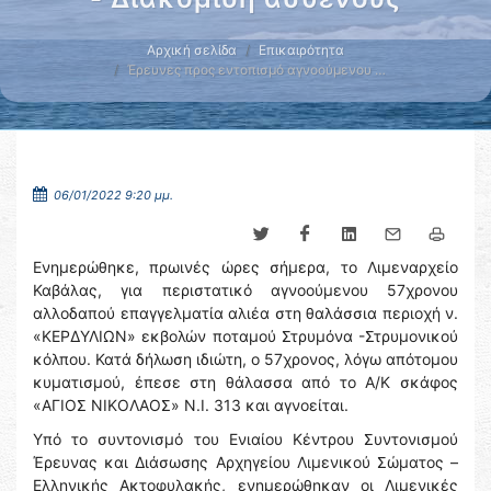
Αρχική σελίδα
Επικαιρότητα
Έρευνες προς εντοπισμό αγνοούμενου …
06/01/2022 9:20 μμ.
Ενημερώθηκε, πρωινές ώρες σήμερα, το Λιμεναρχείο
Καβάλας, για περιστατικό αγνοούμενου 57χρονου
αλλοδαπού επαγγελματία αλιέα στη θαλάσσια περιοχή ν.
«ΚΕΡΔΥΛΙΩΝ» εκβολών ποταμού Στρυμόνα -Στρυμονικού
κόλπου. Κατά δήλωση ιδιώτη, ο 57χρονος, λόγω απότομου
κυματισμού, έπεσε στη θάλασσα από το Α/Κ σκάφος
«ΑΓΙΟΣ ΝΙΚΟΛΑΟΣ» Ν.Ι. 313 και αγνοείται.
Υπό το συντονισμό του Ενιαίου Κέντρου Συντονισμού
Έρευνας και Διάσωσης Αρχηγείου Λιμενικού Σώματος –
Ελληνικής Ακτοφυλακής, ενημερώθηκαν οι Λιμενικές