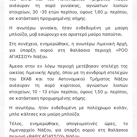
ανέσυραν τη σορό γυναίκας, αγνώστων λοιπών
στοιχείων, 30 -35 ετών περίπου, ύψους 1,60 μ. περίπου,
σε κατάσταση προχωρημένης σήψης.
Η ανωτέρω γυναίκα, ήταν ενδεδυμένη με μαύρη
μπλούζα, μοβ εσώρουχο και αριστερό μαύρο παπούτσι.
Στη συνέχεια, ενημερώθηκε, η ανωτέρω Λιμενική Αρχή,
για ύπαρξη σορού στη θαλάσσια περιοχή «ΡΟΟ
ΑΓΙΑΣΣΟΥ» Νάξου.
Άμεσα στην εν λόγω περιοχή μετέβησαν στελέχη της
οικείας Λιμενικής Αρχής, όπου με τη συνδρομή στελεχών
του ΕΚΑΒ και του Αστυνομικού Τμήματος Νάξου
ανέσυραν τη σορό κοριτσιού, αγνώστων λοιπών
στοιχείων, 10 - 13 ετών περίπου, ύψους 1,50 μ. περίπου,
σε κατάσταση προχωρημένης σήψης.
Η ανωτέρω, ήταν ενδεδυμένη με πολύχρωμο κολάν,
μπλε κάλτσες και μαύρη μπλούζα.
Τέλος, ενημερώθηκε, απογευματινές ώρες, το
Λιμεναρχείο Νάξου, για ύπαρξη σορού στη θαλάσσια
περιοχή «ΒΑΘΥ ΑΓΙΑΣΣΟΥ» Νάξου.