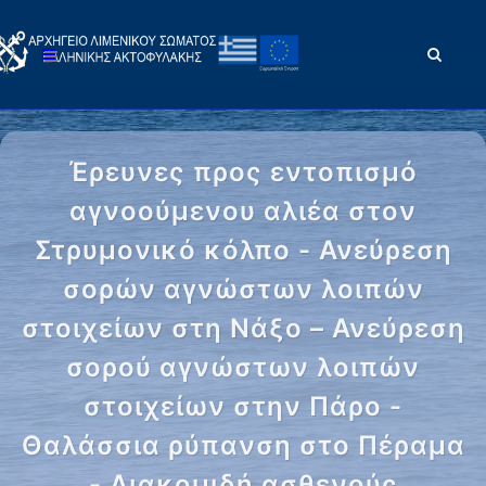
Έρευνες προς εντοπισμό
αγνοούμενου αλιέα στον
Στρυμονικό κόλπο - Ανεύρεση
σορών αγνώστων λοιπών
στοιχείων στη Νάξο – Ανεύρεση
σορού αγνώστων λοιπών
στοιχείων στην Πάρο -
Θαλάσσια ρύπανση στο Πέραμα
- Διακομιδή ασθενούς