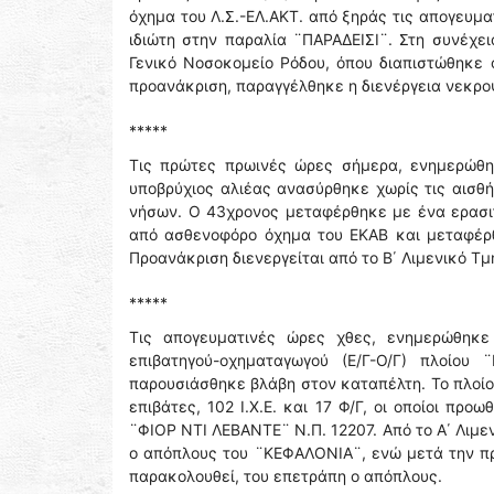
όχημα του Λ.Σ.-ΕΛ.ΑΚΤ. από ξηράς τις απογευμα
ιδιώτη στην παραλία ¨ΠΑΡΑΔΕΙΣΙ¨. Στη συνέχ
Γενικό Νοσοκομείο Ρόδου, όπου διαπιστώθηκε ο
προανάκριση, παραγγέλθηκε η διενέργεια νεκρο
*****
Τις πρώτες πρωινές ώρες σήμερα, ενημερώθη
υποβρύχιος αλιέας ανασύρθηκε χωρίς τις αισθ
νήσων. Ο 43χρονος μεταφέρθηκε με ένα ερασι
από ασθενοφόρο όχημα του ΕΚΑΒ και μεταφέρθ
Προανάκριση διενεργείται από το Β΄ Λιμενικό Τ
*****
Τις απογευματινές ώρες χθες, ενημερώθηκε
επιβατηγού-οχηματαγωγού (Ε/Γ-Ο/Γ) πλοίου
παρουσιάσθηκε βλάβη στον καταπέλτη. Το πλοίο
επιβάτες, 102 Ι.Χ.Ε. και 17 Φ/Γ, οι οποίοι πρ
¨ΦΙΟΡ ΝΤΙ ΛΕΒΑΝΤΕ¨ Ν.Π. 12207. Από το Α΄ Λιμ
ο απόπλους του ¨ΚΕΦΑΛΟΝΙΑ¨, ενώ μετά την π
παρακολουθεί, του επετράπη ο απόπλους.