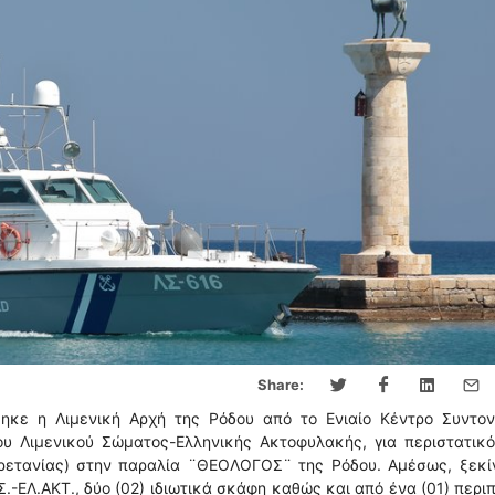
Share:
ηκε η Λιμενική Αρχή της Ρόδου από το Ενιαίο Κέντρο Συντον
ίου Λιμενικού Σώματος-Ελληνικής Ακτοφυλακής, για περιστατικ
ρετανίας) στην παραλία ¨ΘΕΟΛΟΓΟΣ¨ της Ρόδου. Αμέσως, ξεκί
.-ΕΛ.ΑΚΤ., δύο (02) ιδιωτικά σκάφη καθώς και από ένα (01) περι