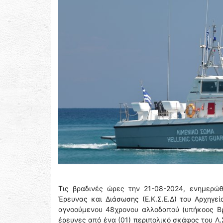
Τις βραδινές ώρες την 21-08-2024, ενημερώθ
Έρευνας και Διάσωσης (Ε.Κ.Σ.Ε.Δ) του Αρχηγε
αγνοούμενου 48χρονου αλλοδαπού (υπήκοος Β
έρευνες από ένα (01) περιπολικό σκάφος του Λ.Σ