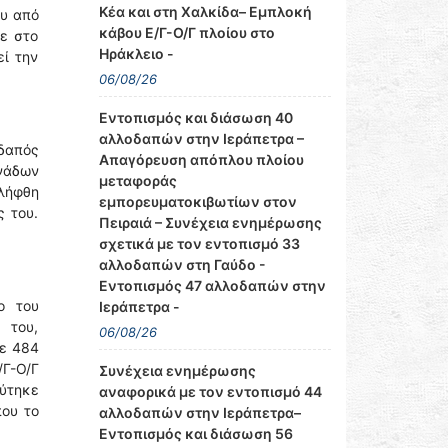
Κέα και στη Χαλκίδα– Εμπλοκή
ου από
κάβου Ε/Γ-Ο/Γ πλοίου στο
ε στο
Ηράκλειο -
εί την
06/08/26
Εντοπισμός και διάσωση 40
αλλοδαπών στην Ιεράπετρα –
δαπός
Απαγόρευση απόπλου πλοίου
ινάδων
μεταφοράς
λήφθη
εμπορευματοκιβωτίων στον
 του.
Πειραιά – Συνέχεια ενημέρωσης
σχετικά με τον εντοπισμό 33
αλλοδαπών στη Γαύδο -
Εντοπισμός 47 αλλοδαπών στην
ο του
Ιεράπετρα -
 του,
06/08/26
με 484
/Γ-Ο/Γ
Συνέχεια ενημέρωσης
εύτηκε
αναφορικά με τον εντοπισμό 44
ου το
αλλοδαπών στην Ιεράπετρα–
Εντοπισμός και διάσωση 56