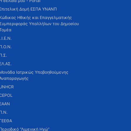
Η σελίδα μου - Portal
Επιτελική Δομή ΕΣΠΑ ΥΝΑΝΠ
Κώδικας Ηθικής και Επαγγελματικής
Συμπεριφοράς Υπαλλήλων του Δημοσίου
Τομέα
Ι.Ι.Ε.Ν.
Π.Ο.Ν.
Π.Σ.
ΕΛ.ΑΣ.
Μονάδα Ιατρικώς Υποβοηθούμενης
Αναπαραγωγής
UNHCR
CEPOL
ΕΑΑΝ
Π.Ν.
ΓΕΕΘΑ
Περιοδικό “Λιμενική Ηχώ”