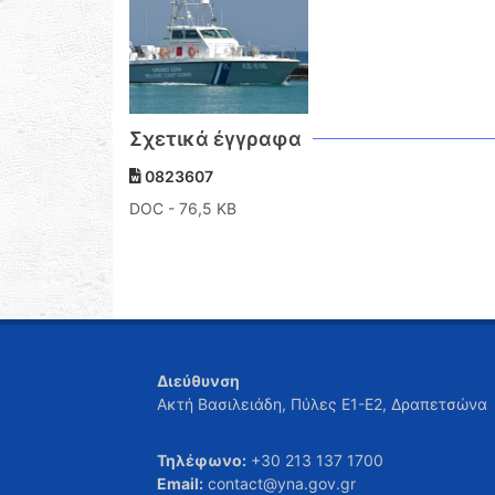
Σχετικά έγγραφα
0823607
DOC
- 76,5 KB
Διεύθυνση
Ακτή Βασιλειάδη, Πύλες Ε1-Ε2, Δραπετσώνα
Τηλέφωνο:
+30 213 137 1700
Email:
contact@yna.gov.gr