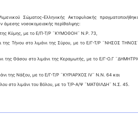
Λιμενικού Σώματος-Ελληνικής Ακτοφυλακής πραγματοποιήθηκα
αν άμεσης νοσοκομειακής περίθαλψης:
 της Κύμης, με το Ε/Π-Τ/Ρ ¨ΚΥΜΟΘΟΗ¨ Ν.Ρ. 73,
ι της Τήνου στο λιμάνι της Σύρου, με το Ε/Γ-Τ/Ρ ¨ΝΗΣΟΣ ΤΗΝΟΣ
άνι της Θάσου στο λιμάνι της Κεραμωτής, με το Ε/Γ-Ο.Γ ¨ΔΗΜΗΤΡ
μάνι της Νάξου, με το Ε/Γ-Τ/Ρ ¨ΚΥΡΙΑΡΧΟΣ ΙV¨ Ν.Ν. 64 και
ου στο λιμάνι του Βόλου, με το Τ/Ρ-Α/Ψ ¨ΜΑΤΘΙΛΔΗ¨ Ν.Σ. 45.