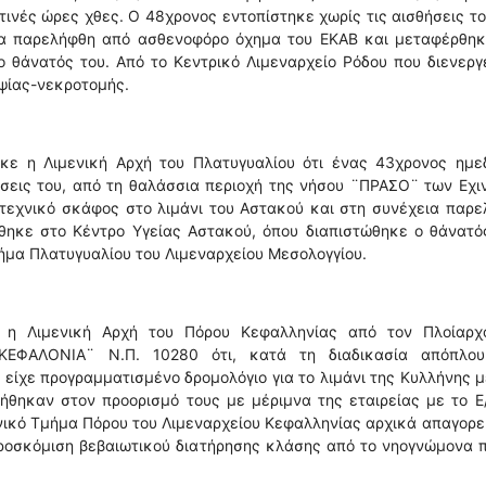
τινές ώρες χθες. Ο 48χρονος εντοπίστηκε χωρίς τις αισθήσεις τ
εια παρελήφθη από ασθενοφόρο όχημα του ΕΚΑΒ και μεταφέρθηκ
 θάνατός του. Από το Κεντρικό Λιμεναρχείο Ρόδου που διενεργ
ψίας-νεκροτομής.
κε η Λιμενική Αρχή του Πλατυγυαλίου ότι ένας 43χρονος ημε
ήσεις του, από τη θαλάσσια περιοχή της νήσου ¨ΠΡΑΣΟ¨ των Εχ
τεχνικό σκάφος στο λιμάνι του Αστακού και στη συνέχεια παρε
ηκε στο Κέντρο Υγείας Αστακού, όπου διαπιστώθηκε ο θάνατός
μήμα Πλατυγυαλίου του Λιμεναρχείου Μεσολογγίου.
 η Λιμενική Αρχή του Πόρου Κεφαλληνίας από τον Πλοίαρχ
 ¨ΚΕΦΑΛΟΝΙΑ¨ Ν.Π. 10280 ότι, κατά τη διαδικασία απόπλου
 είχε προγραμματισμένο δρομολόγιο για το λιμάνι της Κυλλήνης 
οωθήθηκαν στον προορισμό τους με μέριμνα της εταιρείας με το Ε
ενικό Τμήμα Πόρου του Λιμεναρχείου Κεφαλληνίας αρχικά απαγορ
ροσκόμιση βεβαιωτικού διατήρησης κλάσης από το νηογνώμονα π