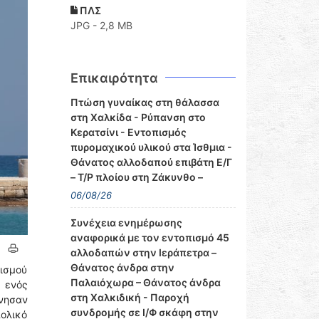
ΠΛΣ
JPG - 2,8 MB
Επικαιρότητα
Πτώση γυναίκας στη θάλασσα
στη Χαλκίδα - Ρύπανση στο
Κερατσίνι - Εντοπισμός
πυρομαχικού υλικού στα Ίσθμια -
Θάνατος αλλοδαπού επιβάτη Ε/Γ
– Τ/Ρ πλοίου στη Ζάκυνθο –
06/08/26
Συνέχεια ενημέρωσης
αναφορικά με τον εντοπισμό 45
αλλοδαπών στην Ιεράπετρα –
Θάνατος άνδρα στην
ισμού
Παλαιόχωρα – Θάνατος άνδρα
ό ενός
στη Χαλκιδική - Παροχή
νησαν
συνδρομής σε Ι/Φ σκάφη στην
πολικό