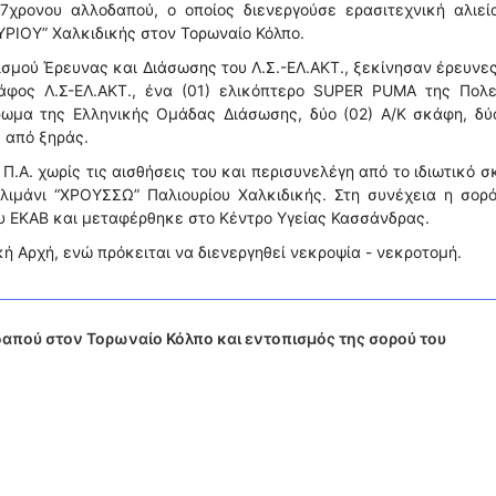
7χρονου αλλοδαπού, ο οποίος διενεργούσε ερασιτεχνική αλιεί
ΥΡΙΟΥ” Χαλκιδικής στον Τορωναίο Κόλπο.
ισμού Έρευνας και Διάσωσης του Λ.Σ.-ΕΛ.ΑΚΤ., ξεκίνησαν έρευνε
άφος Λ.Σ-ΕΛ.ΑΚΤ., ένα (01) ελικόπτερο SUPER PUMA της Πολε
ρωμα της Ελληνικής Ομάδας Διάσωσης, δύο (02) Α/Κ σκάφη, δύ
. από ξηράς.
Π.Α. χωρίς τις αισθήσεις του και περισυνελέγη από το ιδιωτικό 
ιμάνι “ΧΡΟΥΣΣΩ” Παλιουρίου Χαλκιδικής. Στη συνέχεια η σορό
 ΕΚΑΒ και μεταφέρθηκε στο Κέντρο Υγείας Κασσάνδρας.
κή Αρχή, ενώ πρόκειται να διενεργηθεί νεκροψία - νεκροτομή.
πού στον Τορωναίο Κόλπο και εντοπισμός της σορού του