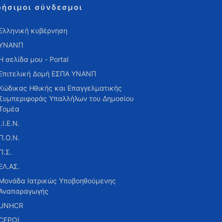
ρήσιμοι σύνδεσμοι
Ελληνική κυβέρνηση
ΥΝΑΝΠ
Η σελίδα μου - Portal
Επιτελική Δομή ΕΣΠΑ ΥΝΑΝΠ
Κώδικας Ηθικής και Επαγγελματικής
Συμπεριφοράς Υπαλλήλων του Δημοσίου
Τομέα
Ι.Ι.Ε.Ν.
Π.Ο.Ν.
Π.Σ.
ΕΛ.ΑΣ.
Μονάδα Ιατρικώς Υποβοηθούμενης
Αναπαραγωγής
UNHCR
CEPOL