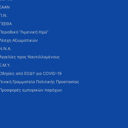
ΕΑΑΝ
Π.Ν.
ΓΕΕΘΑ
Περιοδικό “Λιμενική Ηχώ”
Λέσχη Αξιωματικών
Ν.Ν.Α.
Αγγελίες προς Ναυτιλλομένους
Ε.Μ.Υ.
Οδηγίες από ΕΟΔΥ για COVID-19
Γενική Γραμματεία Πολιτικής Προστασίας
Προσφορές εμπορικών παρόχων