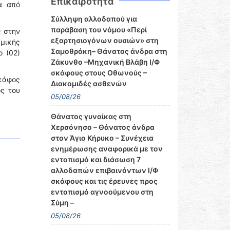
Επικαιρότητα
α από
Σύλληψη αλλοδαπού για
παράβαση του νόμου «Περί
ς στην
εξαρτησιογόνων ουσιών» στη
μικής
Σαμοθράκη– Θάνατος άνδρα στη
ο (02)
Ζάκυνθο –Μηχανική Βλάβη Ι/Φ
σκάφους στους Οθωνούς –
σκάφος
Διακομιδές ασθενών
ς του
05/08/26
Θάνατος γυναίκας στη
Χερσόνησο – Θάνατος άνδρα
στον Άγιο Κήρυκο – Συνέχεια
ενημέρωσης αναφορικά με τον
εντοπισμό και διάσωση 7
αλλοδαπών επιβαινόντων Ι/Φ
σκάφους και τις έρευνες προς
εντοπισμό αγνοούμενου στη
Σύμη –
05/08/26