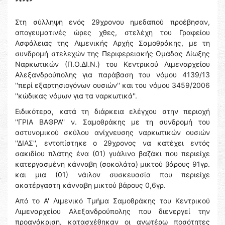
*****
Στη σύλληψη ενός 29χρονου ημεδαπού προέβησαν,
απογευματινές ώρες χθες, στελέχη του Γραφείου
Ασφάλειας της Λιμενικής Αρχής Σαμοθράκης, με τη
συνδρομή στελεχών της Περιφερειακής Ομάδας Δίωξης
Ναρκωτικών (Π.Ο.ΔΙ.Ν.) του Κεντρικού Λιμεναρχείου
Αλεξανδρούπολης για παράβαση του νόμου 4139/13
''περί εξαρτησιογόνων ουσιών'' και του νόμου 3459/2006
''κώδικας νόμων για τα ναρκωτικά''.
Ειδικότερα, κατά τη διάρκεια ελέγχου στην περιοχή
''ΓΡΙΑ ΒΑΘΡΑ'' ν. Σαμοθράκης με τη συνδρομή του
αστυνομικού σκύλου ανίχνευσης ναρκωτικών ουσιών
''ΔΙΑΣ'', εντοπίστηκε ο 29χρονος να κατέχει εντός
σακιδίου πλάτης ένα (01) γυάλινο βαζάκι που περιείχε
κατεργασμένη κάνναβη (σοκολάτα) μικτού βάρους 91γρ.
και μια (01) νάιλον συσκευασία που περιείχε
ακατέργαστη κάνναβη μικτού βάρους 0,6γρ.
Από το Α' Λιμενικό Τμήμα Σαμοθράκης του Κεντρικού
Λιμεναρχείου Αλεξανδρούπολης που διενεργεί την
προανάκριση, κατασχέθηκαν οι ανωτέρω ποσότητες