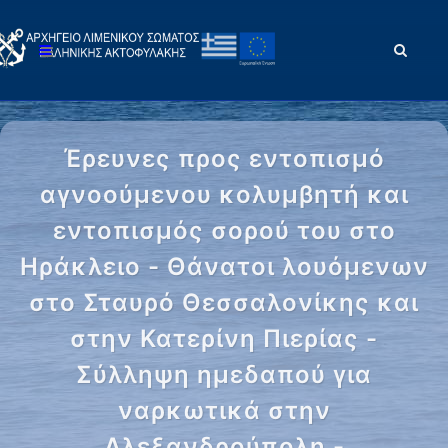
Έρευνες προς εντοπισμό
αγνοούμενου κολυμβητή και
εντοπισμός σορού του στο
Ηράκλειο - Θάνατοι λουόμενων
στο Σταυρό Θεσσαλονίκης και
στην Κατερίνη Πιερίας -
Σύλληψη ημεδαπού για
ναρκωτικά στην
Αλεξανδρούπολη -