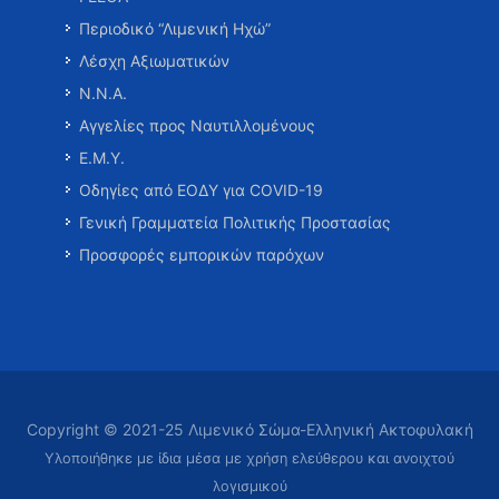
Περιοδικό “Λιμενική Ηχώ”
Λέσχη Αξιωματικών
Ν.Ν.Α.
Αγγελίες προς Ναυτιλλομένους
Ε.Μ.Υ.
Οδηγίες από ΕΟΔΥ για COVID-19
Γενική Γραμματεία Πολιτικής Προστασίας
Προσφορές εμπορικών παρόχων
Copyright © 2021-25 Λιμενικό Σώμα-Ελληνική Ακτοφυλακή
Υλοποιήθηκε με ίδια μέσα με χρήση ελεύθερου και ανοιχτού
λογισμικού