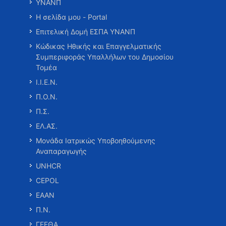
ΥΝΑΝΠ
Η σελίδα μου - Portal
Επιτελική Δομή ΕΣΠΑ ΥΝΑΝΠ
Κώδικας Ηθικής και Επαγγελματικής
Συμπεριφοράς Υπαλλήλων του Δημοσίου
Τομέα
Ι.Ι.Ε.Ν.
Π.Ο.Ν.
Π.Σ.
ΕΛ.ΑΣ.
Μονάδα Ιατρικώς Υποβοηθούμενης
Αναπαραγωγής
UNHCR
CEPOL
ΕΑΑΝ
Π.Ν.
ΓΕΕΘΑ