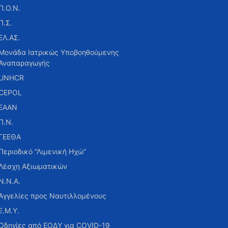
Π.Ο.Ν.
Π.Σ.
ΕΛ.ΑΣ.
Μονάδα Ιατρικώς Υποβοηθούμενης
Αναπαραγωγής
UNHCR
CEPOL
ΕΑΑΝ
Π.Ν.
ΓΕΕΘΑ
Περιοδικό “Λιμενική Ηχώ”
Λέσχη Αξιωματικών
Ν.Ν.Α.
Αγγελίες προς Ναυτιλλομένους
Ε.Μ.Υ.
Οδηγίες από ΕΟΔΥ για COVID-19