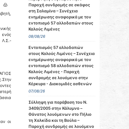
Παροχή συνδρομής σε σκάφος
στη Σαλαμίνα – Συνέχεια
μβητή,
ενημέρωσης αναφορικά με τον
εντοπισμό 57 αλλοδαπών στους
ηνικής
Καλούς Λιμένες
 ενός
08/08/26
 Λ.Σ.-
Εντοπισμός 57 αλλοδαπών
στους Καλούς Λιμένες – Συνέχεια
ενημέρωσης αναφορικά με τον
εντοπισμό 58 αλλοδαπών στους
Καλούς Λιμένες - Παροχή
'ΑΓΙΟΣ
συνδρομής σε λουόμενο στην
ς.Στην
Κέρκυρα - Διακομιδές ασθενών
νοντες
07/08/26
ιστερή
άσσια
Σύλληψη για παράβαση του Ν.
3409/2005 στην Κάλυμνο –
Θάνατος λουόμενων στο Πήλιο
τη Χαλκίδα και τη Βούλα –
αν οι
Παροχή συνδρομής σε λουόμενο