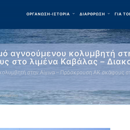
ΟΡΓΑΝΩΣΗ-ΙΣΤΟΡΙΑ
ΔΙΑΡΘΡΩΣΗ
ΓΙΑ ΤΟ
ό αγνοούμενου κολυμβητή στη
ς στο λιμένα Καβάλας – Διακ
ολυμβητή στην Αίγινα – Πρόσκρουση ΑΚ σκάφους στ
γνοούμενου …