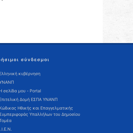
ρήσιμοι σύνδεσμοι
Ελληνική κυβέρνηση
ΥΝΑΝΠ
Η σελίδα μου - Portal
Επιτελική Δομή ΕΣΠΑ ΥΝΑΝΠ
Κώδικας Ηθικής και Επαγγελματικής
Συμπεριφοράς Υπαλλήλων του Δημοσίου
Τομέα
Ι.Ι.Ε.Ν.