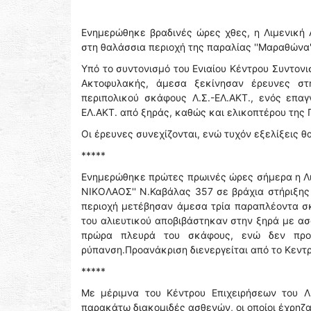
Ενημερώθηκε βραδινές ώρες χθες, η Λιμενική 
στη θαλάσσια περιοχή της παραλίας ''Μαραθώνα'' 
Υπό το συντονισμό του Ενιαίου Κέντρου Συντον
Ακτοφυλακής, άμεσα ξεκίνησαν έρευνες στ
περιπολικού σκάφους Λ.Σ.-ΕΛ.ΑΚΤ., ενός επαγ
ΕΛ.ΑΚΤ. από ξηράς, καθώς και ελικοπτέρου της 
Οι έρευνες συνεχίζονται, ενώ τυχόν εξελίξεις θ
*****
Ενημερώθηκε πρώτες πρωινές ώρες σήμερα η Λιμ
ΝΙΚΟΛΑΟΣ'' Ν.Καβάλας 357 σε βράχια στήριξης
περιοχή μετέβησαν άμεσα τρία παραπλέοντα σκ
του αλιευτικού αποβιβάστηκαν στην ξηρά με ασ
πρώρα πλευρά του σκάφους, ενώ δεν προκ
ρύπανση.Προανάκριση διενεργείται από το Κεντ
*****
Με μέριμνα του Κέντρου Επιχειρήσεων του Λ
παρακάτω διακομιδές ασθενών, οι οποίοι έχρηζ