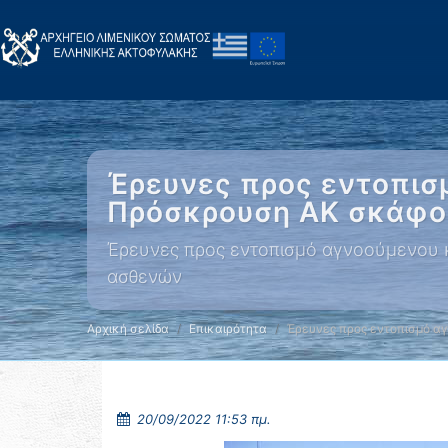
Έρευνες προς εντοπισμ
Πρόσκρουση ΑΚ σκάφου
Έρευνες προς εντοπισμό αγνοούμενου κ
ασθενών
Αρχική σελίδα
Επικαιρότητα
Έρευνες προς εντοπισμό α
20/09/2022 11:53 πμ.