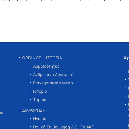
Χ
ΟΡΓΑΝΩΣΗ-ΙΣΤΟΡΙΑ
Αρμοδιότητες
Ανθρώπινο Δυναμικό
Επιχειρησιακά Μέσα
Ιστορία
Ταμεία
ΔΙΑΡΘΡΩΣΗ
es
Ηγεσία
Γενική Επιθεώρηση Λ.Σ.-ΕΛ.ΑΚΤ.