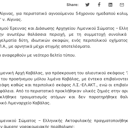
Share:
Αίγινας, για περιστατικό αγνοούμενου 54χρονου ημεδαπού κολυ
ν. Αίγινας.
ισμού Έρευνας και Διάσωσης Αρχηγείου Λιμενικού Σώματος – Ελλ
ην ανωτέρω θαλάσσια περιοχή, με τη συμμετοχή συνολικά
γελματία δύτη, ιδιωτικών σκαφών, ενός περιπολικού οχήματος
Π.Α., με αρνητικά μέχρι στιγμής αποτελέσματα.
α αναφερθούν με νεότερο δελτίο τύπου.
ενική Αρχή Καβάλας, για πρόσκρουση του αλιευτικού σκάφους '
 του προσήνεμου μόλου λιμένα Καβάλας, με έντεκα επιβαίνοντε
άφη καθώς και περιπολικό σκάφος Λ.Σ.-ΕΛ.ΑΚΤ., ενώ οι επιβαί
φάλεια. Από το περιστατικό προκλήθηκαν υλικές ζημιές στην αρ
λήθηκε τραυματισμός ατόμων και δεν παρατηρήθηκε θαλ
ρικό Λιμεναρχείο Καβάλας.
ιμενικού Σώματος – Ελληνικής Ακτοφυλακής πραγματοποιήθηκ
αν άμεσης νοσοκομειακής περίθαλψης: