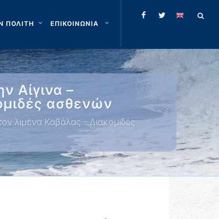
Ν ΠΟΛΙΤΗ
ΕΠΙΚΟΙΝΩΝΙΑ
ν Αίγινα –
ομιδές ασθενών
ον λιμένα Καβάλας – Διακομιδές