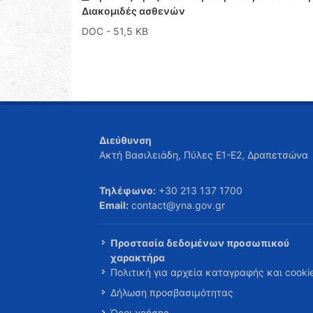
Διακομιδές ασθενών
DOC
- 51,5 KB
Διεύθυνση
Ακτή Βασιλειάδη, Πύλες Ε1-Ε2, Δραπετσώνα
Τηλέφωνο:
+30 213 137 1700
Email:
contact@yna.gov.gr
Προστασία δεδομένων προσωπικού
χαρακτήρα
Πολιτική για αρχεία καταγραφής και cooki
Δήλωση προσβασιμότητας
Όροι χρήσης