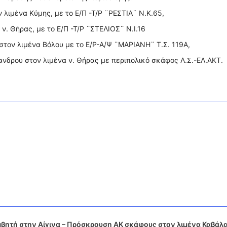
ν λιμένα Κύμης, με το Ε/Π -Τ/Ρ ¨ΡΕΣΤΙΑ¨ Ν.Κ.65,
 ν. Θήρας, με το Ε/Π -Τ/Ρ ¨ΣΤΕΛΙΟΣ¨ Ν.Ι.16
στον λιμένα Βόλου με το Ε/Ρ-Α/Ψ ¨ΜΑΡΙΑΝΗ¨ Τ.Σ. 119Α,
ανδρου στον λιμένα ν. Θήρας με περιπολικό σκάφος Λ.Σ.-ΕΛ.ΑΚΤ.
ητή στην Αίγινα – Πρόσκρουση ΑΚ σκάφους στον λιμένα Καβάλα