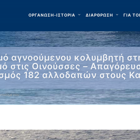
ΟΡΓΑΝΩΣΗ-ΙΣΤΟΡΙΑ
ΔΙΑΡΘΡΩΣΗ
ΓΙΑ ΤΟ
μό αγνοούμενου κολυμβητή στη
ό στις Οινούσσες – Απαγόρευ
ισμός 182 αλλοδαπών στους Κ
γνοούμενου …