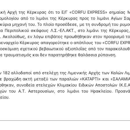
νική Αρχή της Κέρκυρας ότι το Ε/Γ «CORFU EXPRESS» σημαίας Μ
μολογίου από το λιμάνι της Κέρκυρας προς το λιμάνι Αγίων Σ
 κύρια μηχανή του. Το πλοίο προσέδεσε, με τη συνδρομή του ρυμ
ία Περιπολικού σκάφους Λ.Σ.-ΕΛ.ΑΚΤ., στο λιμάνι της Κέρκυρας
υ. Ακολούθως, εν λόγω επιβάτες προωθήθηκαν στον προορισμό τ
 Λιμεναρχείο Κέρκυρας απαγορεύτηκε ο απόπλους του «CORFU EXP
ροσκόμιση σχετικού βεβαιωτικού αξιοπλοΐας από τον παρακολου
κε τραυματισμός και δεν παρατηρήθηκε θαλάσσια ρύπανση.
ν 182 αλλοδαποί από στελέχη της Λιμενικής Αρχής των Καλών Λ
σε βραχώδη ακτή μεταξύ των παραλιών «ΚΑΤΑΡΤΙ» και «ΣΑΛΑΜΙΑ
θηκαν, συνοδεία στελεχών Κλιμακίου Ειδικών Αποστολών (Κ.Ε.Α
χών του Α.Τ. Αστερουσίων, στο λιμάνι του Ηρακλείου. Προανά
είου.