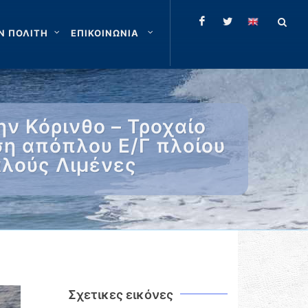
Ν ΠΟΛΙΤΗ
ΕΠΙΚΟΙΝΩΝΙΑ
ν Κόρινθο – Τροχαίο
ση απόπλου Ε/Γ πλοίου
αλούς Λιμένες
Σχετικες εικόνες