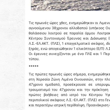
Τις πρωινές ώρες χθες, ενημερώθηκαν οι Λιμενικ
αγνοούμενου 38χρονου αλλοδαπού (υπήκοος Ουκρ
θαλάσσιου λουτρού σε παραλία όρμου Λουτρακί
Κέντρου Συντονισμού Έρευνας και Διάσωσης (Ε
Λ.Σ.-ΕΛ.ΑΚΤ. (ΠΛΣ), 1 επαγγελματικό σκάφος, ιδ
ξηράς, ενώ απογειώθηκαν 1 ελικόπτερο (Ε/Π) Λ.Σ
Οι έρευνες συνεχίζονται με ένα ΠΛΣ και 1 Περ
τύπου.
*****
Τις πρώτες πρωινές ώρες σήμερα, ενημερώθηκε
στη Χερσαία Ζώνη Λιμένα Οινουσσών, στην πλα
47χρονο ημεδαπό, προσέκρουσε σε υπερυψω
τραυματισμό του 47χρονου και την πρόκληση 
πρώτες βοήθειες από ιατρό του Κέντρου Υγ
περιπολικού σκάφους Λ.Σ.-ΕΛ.ΑΚΤ. (ΠΛΣ) στο Γε
και περαιτέρω ιατρική περίθαλψη. Προανάκριση 