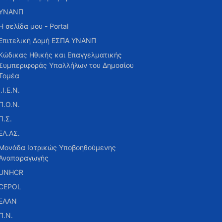
ΥΝΑΝΠ
Η σελίδα μου - Portal
Επιτελική Δομή ΕΣΠΑ ΥΝΑΝΠ
Κώδικας Ηθικής και Επαγγελματικής
Συμπεριφοράς Υπαλλήλων του Δημοσίου
Τομέα
Ι.Ι.Ε.Ν.
Π.Ο.Ν.
Π.Σ.
ΕΛ.ΑΣ.
Μονάδα Ιατρικώς Υποβοηθούμενης
Αναπαραγωγής
UNHCR
CEPOL
ΕΑΑΝ
Π.Ν.