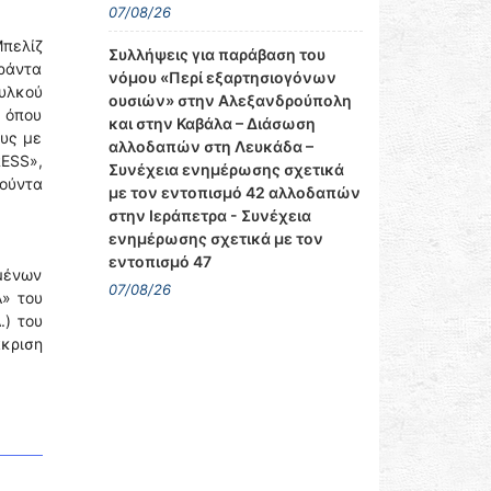
07/08/26
πελίζ
Συλλήψεις για παράβαση του
αράντα
νόμου «Περί εξαρτησιογόνων
ουλκού
ουσιών» στην Αλεξανδρούπολη
, όπου
και στην Καβάλα – Διάσωση
ους με
αλλοδαπών στη Λευκάδα –
RESS»,
Συνέχεια ενημέρωσης σχετικά
θούντα
με τον εντοπισμό 42 αλλοδαπών
στην Ιεράπετρα - Συνέχεια
ενημέρωσης σχετικά με τον
εντοπισμό 47
ιμένων
07/08/26
» του
.) του
κριση