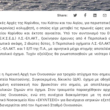
Share:
ές Αρχές της Κορίνθου, του Κιάτου και του Αιγίου, για περιστατικ
ανίας) κολυμβητή, ο οποίος είχε μεταβεί τις πρωινές ώρες γι
ου Κορίνθου και έκτοτε αγνοείται. Υπό τον συντονισμό του Ε
.Κ.Σ.Ε.Δ.) Λ.Σ.-ΕΛ.ΑΚΤ., ξεκίνησαν έρευνες από 4 Περιπολικά
ιωτικά σκάφη, 2 ιδιώτες δύτες, 5 Περιπολικά οχήματα Λ.Σ.-ΕΛ.ΑΚ
.-ΕΛ.ΑΚΤ. και 1 Ε/Π της Π.Α., με αρνητικά μέχρι στιγμής αποτελέ
ιπολικό όχημα. Τυχόν εξελίξεις θα γνωστοποιηθούν με νεότερο 
 η Λιμενική Αρχή των Οινουσσών για τροχαίο ατύχημα που σημε
τεία Ναυτοσύνης. Συγκεκριμένα, δίκυκλο (Δ/Κ). όχημα με οδηγ
μένη κατασκευή που βρισκόταν στο σημείο, με αποτέλεσμ
υλικών ζημιών στο όχημα. Στον τραυματία παρασχέθηκαν αρχι
είας Οινουσσών, ενώ στη συνέχεια διακομίστηκε με τη συν
νικό Νοσοκομείο Χίου «ΣΚΥΛΙΤΣΕΙΟ» για διενέργεια ιατρικών εξε
διενεργείται από τον Λιμενικό Σταθμό Οινουσσών.