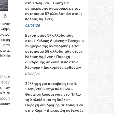
στη Σαλαμίνα – Συνέχεια
ενημέρωσης αναφορικά με τον
εντοπισμό 57 αλλοδαπών στους
Καλούς Λιμένες
ό ενός
08/08/26
α λήψη
νιαίου
Εντοπισμός 57 αλλοδαπών
 σκάφη
στους Καλούς Λιμένες – Συνέχεια
Τ. από
ενημέρωσης αναφορικά με τον
σματα.
εντοπισμό 58 αλλοδαπών στους
δελτίο
Καλούς Λιμένες - Παροχή
συνδρομής σε λουόμενο στην
Κέρκυρα - Διακομιδές ασθενών
07/08/26
ιώθηκε
ό έναν
Σύλληψη για παράβαση του Ν.
α τον
3409/2005 στην Κάλυμνο –
κά οι
Θάνατος λουόμενων στο Πήλιο
δρομή
τη Χαλκίδα και τη Βούλα –
τάσεων
Παροχή συνδρομής σε λουόμενο
στην Κύμη - Διακομιδή ασθενούς