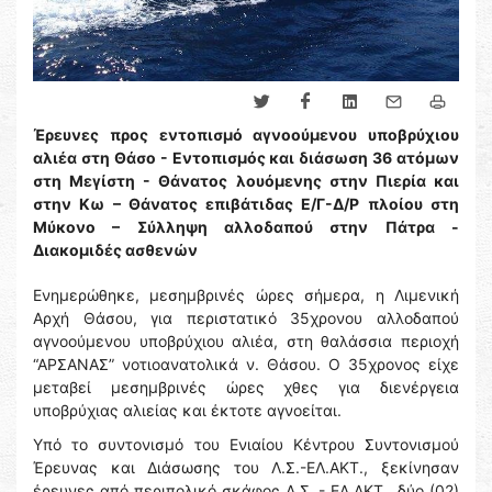
Έρευνες προς εντοπισμό αγνοούμενου υποβρύχιου
αλιέα στη Θάσο - Εντοπισμός και διάσωση 36 ατόμων
στη Μεγίστη - Θάνατος λουόμενης στην Πιερία και
στην Κω – Θάνατος επιβάτιδας Ε/Γ-Δ/Ρ πλοίου στη
Μύκονο – Σύλληψη αλλοδαπού στην Πάτρα -
Διακομιδές ασθενών
Ενημερώθηκε, μεσημβρινές ώρες σήμερα, η Λιμενική
Αρχή Θάσου, για περιστατικό 35χρονου αλλοδαπού
αγνοούμενου υποβρύχιου αλιέα, στη θαλάσσια περιοχή
“ΑΡΣΑΝΑΣ” νοτιοανατολικά ν. Θάσου. Ο 35χρονος είχε
μεταβεί μεσημβρινές ώρες χθες για διενέργεια
υποβρύχιας αλιείας και έκτοτε αγνοείται.
Υπό το συντονισμό του Ενιαίου Κέντρου Συντονισμού
Έρευνας και Διάσωσης του Λ.Σ.-ΕΛ.ΑΚΤ., ξεκίνησαν
έρευνες από περιπολικό σκάφος Λ.Σ. - ΕΛ.ΑΚΤ., δύο (02)