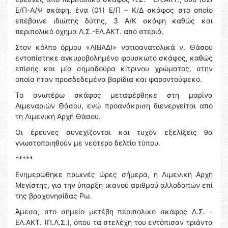
Ε/Π-Α/Ψ σκάφη, ένα (01) Ε/Π – Κ/Δ σκάφος στο οποίο
επέβαινε ιδιώτης δύτης, 3 Α/Κ σκάφη καθώς και
περιπολικό όχημα Λ.Σ.-ΕΛ.ΑΚΤ. από στεριά.
Στον κόλπο όρμου «ΛΙΒΑΔΙ» νοτιοανατολικά ν. Θάσου
εντοπίστηκε αγκυροβολημένο φουσκωτό σκάφος, καθώς
επίσης και μία σημαδούρα κίτρινου χρώματος, στην
οποία ήταν προσδεδεμένα βαρίδια και ψαροντούφεκο.
Το ανωτέρω σκάφος μεταφέρθηκε στη μαρίνα
Λιμεναριών Θάσου, ενώ προανάκριση διενεργείται από
τη Λιμενική Αρχή Θάσου.
Οι έρευνες συνεχίζονται και τυχόν εξελίξεις θα
γνωστοποιηθούν με νεότερο δελτίο τύπου.
*****
Ενημερώθηκε πρωινές ώρες σήμερα, η Λιμενική Αρχή
Μεγίστης, για την ύπαρξη ικανού αριθμού αλλοδαπών επί
της βραχονησίδας Ρω.
Άμεσα, στο σημείο μετέβη περιπολικό σκάφος Λ.Σ. -
ΕΛ.ΑΚΤ. (Π.Λ.Σ.), όπου τα στελέχη του εντόπισαν τριάντα