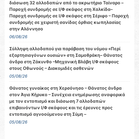
διάσωση 32 αλλοδαπών από το ακρωτήριο Ταίναρο –
Παροχή συνδρομής σε Ι/Φ σκάφος στη Χαλκίδα–
Παροχή συνδρομής σε Ι/Φ σκάφος στη Σέριφο – Παροχή
συνδρομής σε χειριστή σανίδας όρθιας κωπηλασίας
στην Αλόννησο
06/08/26
Σύλληψη αλλοδαπού για παράβαση του νόμου «Περί
εξαρτησιογόνων ουσιών» στη Σαμοθράκη– Θάνατος
άνδρα στη Ζάκυνθο –Μηχανική Βλάβη Ι/Φ σκάφους
στους Οθωνούς – Διακομιδές ασθενών
05/08/26
Θάνατος γυναίκας στη Χερσόνησο – Θάνατος άνδρα
στον Άγιο Κήρυκο – Συνέχεια ενημέρωσης αναφορικά
με τον εντοπισμό και διάσωση 7 αλλοδαπών
επιβαινόντων Ι/Φ σκάφους και τις έρευνες προς
εντοπισμό αγνοούμενου στη Σύμη –
05/08/26