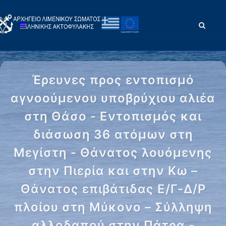
Έρευνες προς εντοπισμό
αγνοούμενου υποβρύχιου αλιέα
στη Θάσο - Εντοπισμός και
διάσωση 36 ατόμων στη
Μεγίστη - Θάνατος λουόμενης
στην Πιερία και στην Κω –
Θάνατος επιβάτιδας Ε/Γ-Δ/Ρ
πλοίου στη Μύκονο – Σύλληψη
αλλοδαπού στην Πάτρα -