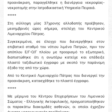
προανάκριση, παραγγέλθηκε η διενέργεια νεκροψίας-
νεκροτομής στην Ιατροδικαστική Υπηρεσία Πειραιά.
*****
Στη σύλληψη μίας 37χρονης αλλοδαπής προέβησαν,
μεσημβρινές ώρες σήμερα, στελέχη του Κεντρικού
Λιμεναρχείου Πάτρας.
Συγκεκριμένα, σε έλεγχο που διενεργήθηκε στον
επιβατικό σταθμό του νότιου λιμένα Πατρών, πριν τον
απόπλου Ε/Γ-Ο/Γ πλοίου με προορισμό το εξωτερικό,
διαπιστώθηκε ότι η ανωτέρω κατείχε και επέδειξε
πλαστό ταξιδιωτικό έγγραφο με σκοπό την παράνομη
έξοδο της από την χώρα.
Από το Κεντρικό Λιμεναρχείο Πάτρας που διενεργεί την
προανάκριση, κατασχέθηκε το πλαστό έγγραφο.
*****
Με μέριμνα του Κέντρου Επιχειρήσεων του Λιμενικού
Σώματος - Ελληνικής Ακτοφυλακής, πραγματοποιήθηκαν
οι παρακάτω διακομιδές ασθενών, οι οποίοι έχρηζαν
άμεσης νοσοκομειακής περίθαλψης: