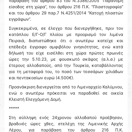
παράβαση του άρθρου 83 του Ν.3386/2005 “Παράνομη
είσοδος στη χώρα”, του άρθρου 216 Π.Κ. “Πλαστογραφία”
και του άρθρου 29 παρ.7 Ν.4251/2014 “Κατοχή πλαστών
εγγράφων”.
Συγκεκριμένα, σε έλεγχο που διενεργήθηκε, πριν τον
κατάπλου Ε/Γ-Ο/Γ πλοίου με προορισμό τον λιμένα
Πειραιά, διαπιστώθηκε ότι ο ανωτέρω κατείχε και
επέδειξε έγγραφο αμφιβόλου γνησιότητας, ενώ κατά
δήλωσή του είχε εισέλθει στη χώρα πρώτες πρωινές
ώρες την 5.10.23, με φουσκωτό σκάφος (α.λ.σ.) με
έτερους αλλοδαπούς, από την Τουρκία, καταβάλλοντας
για τη μεταφορά του, το ποσό των τεσσάρων χιλιάδων
και πεντακοσίων ευρώ (4.500€).
Προανάκριση διενεργείται από το Λιμεναρχείο Καλύμνου,
ενώ ο ανωτέρω πρόκειται να παραδοθεί σε οικεία
Κλειστή Ελεγχόμενη Δομή.
*****
Στη σύλληψη ενός 24χρονου αλλοδαπού προέβησαν,
βραδινές ώρες χθες, στελέχη της Λιμενικής Αρχής
Λέρου, για παράβαση του άρθρου 216 Π.Κ.