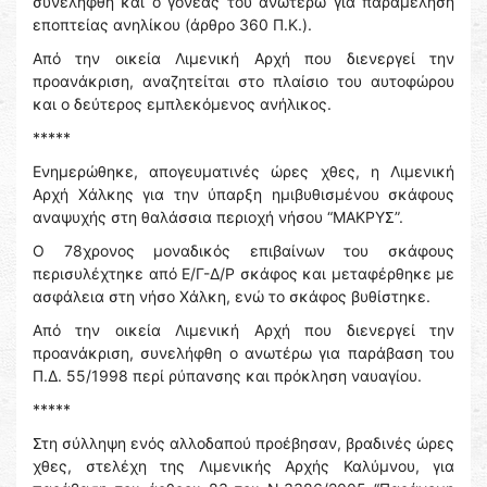
συνελήφθη και ο γονέας του ανωτέρω για παραμέληση
εποπτείας ανηλίκου (άρθρο 360 Π.Κ.).
Από την οικεία Λιμενική Αρχή που διενεργεί την
προανάκριση, αναζητείται στο πλαίσιο του αυτοφώρου
και ο δεύτερος εμπλεκόμενος ανήλικος.
*****
Ενημερώθηκε, απογευματινές ώρες χθες, η Λιμενική
Αρχή Χάλκης για την ύπαρξη ημιβυθισμένου σκάφους
αναψυχής στη θαλάσσια περιοχή νήσου “ΜΑΚΡΥΣ”.
Ο 78χρονος μοναδικός επιβαίνων του σκάφους
περισυλέχτηκε από Ε/Γ-Δ/Ρ σκάφος και μεταφέρθηκε με
ασφάλεια στη νήσο Χάλκη, ενώ το σκάφος βυθίστηκε.
Από την οικεία Λιμενική Αρχή που διενεργεί την
προανάκριση, συνελήφθη ο ανωτέρω για παράβαση του
Π.Δ. 55/1998 περί ρύπανσης και πρόκληση ναυαγίου.
*****
Στη σύλληψη ενός αλλοδαπού προέβησαν, βραδινές ώρες
χθες, στελέχη της Λιμενικής Αρχής Καλύμνου, για