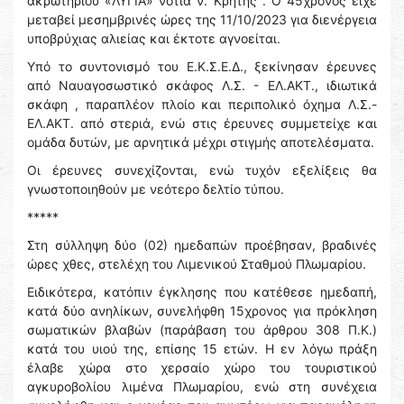
ακρωτηρίου «ΛΥΓΙΑ» νότια ν. Κρήτης . Ο 45χρονος είχε
μεταβεί μεσημβρινές ώρες της 11/10/2023 για διενέργεια
υποβρύχιας αλιείας και έκτοτε αγνοείται.
Υπό το συντονισμό του Ε.Κ.Σ.Ε.Δ., ξεκίνησαν έρευνες
από Ναυαγοσωστικό σκάφος Λ.Σ. - ΕΛ.ΑΚΤ., ιδιωτικά
σκάφη , παραπλέον πλοίο και περιπολικό όχημα Λ.Σ.-
ΕΛ.ΑΚΤ. από στεριά, ενώ στις έρευνες συμμετείχε και
ομάδα δυτών, με αρνητικά μέχρι στιγμής αποτελέσματα.
Οι έρευνες συνεχίζονται, ενώ τυχόν εξελίξεις θα
γνωστοποιηθούν με νεότερο δελτίο τύπου.
*****
Στη σύλληψη δύο (02) ημεδαπών προέβησαν, βραδινές
ώρες χθες, στελέχη του Λιμενικού Σταθμού Πλωμαρίου.
Ειδικότερα, κατόπιν έγκλησης που κατέθεσε ημεδαπή,
κατά δύο ανηλίκων, συνελήφθη 15χρονος για πρόκληση
σωματικών βλαβών (παράβαση του άρθρου 308 Π.Κ.)
κατά του υιού της, επίσης 15 ετών. Η εν λόγω πράξη
έλαβε χώρα στο χερσαίο χώρο του τουριστικού
αγκυροβολίου λιμένα Πλωμαρίου, ενώ στη συνέχεια