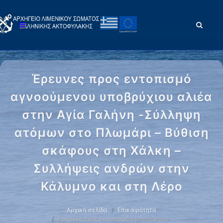
Έρευνες προς εντοπισμό
αγνοούμενου υποβρύχιου αλιέα
στην Αγία Γαλήνη -Σύλληψη
ατόμων στο Πλωμάρι – Βύθιση
σκάφους στη Χάλκη –
Συλλήψεις ανδρών στην
Κάλυμνο και στη Λέρο
Αρχική σελίδα
Επικαιρότητα
Έρευνες προς εντοπισμό αγνοούμενου …