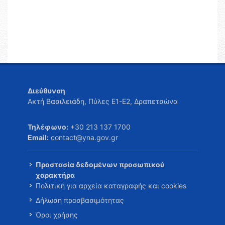
Διεύθυνση
Ακτή Βασιλειάδη, Πύλες Ε1-Ε2, Δραπετσώνα
Τηλέφωνο:
+30 213 137 1700
Email:
contact@yna.gov.gr
Προστασία δεδομένων προσωπικού
χαρακτήρα
Πολιτική για αρχεία καταγραφής και cookies
Δήλωση προσβασιμότητας
Όροι χρήσης