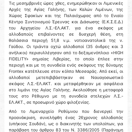
Τις μεσημβρινές ώρες χθες, ενημερώθηκαν οι Λιμενικές
Αρχές της Αγίας Γαλήνης, των Καλών Λιμένων, της
Χώρας Σφακίων και της Παλαιόχωρας από το Ενιαίο
Κέντρο Συντονισμού Έρευνας και Διάσωσης (Ε.Κ.Σ.Ε.Δ.)
του Αρχηγείου Λ.Σ.-ΕΛ.ΑΚΤ. για ένα σκάφος με
αλλοδαπούς επιβαίνοντες σε δυσχερή θέση, στη
θαλάσσια περιοχή 51,8 ν.μ. νοτιοανατολικά της ν.
Γαύδου. Οι τριάντα οχτώ αλλοδαποί (35 άνδρες και 3
ανήλικοι) περισυλλέγησαν από το δεξαμενόπλοιο «HIGH
FIDELITY» σημαίας Λιβερίας, το οποίο έπλεε στην
περιοχή και με τη συνοδεία ενός σκάφους της δύναμης
Frontex κατέπλευσε στον κόλπο Μεσσαράς. Από εκεί, οι
αλλοδαποί μετεπιβιβάστηκαν σε Ναυαγοσωστικό
σκάφος Λ.Σ.-ΕΛ.ΑΚΤ. και μεταφέρθηκαν με ασφάλεια
στο λιμάνι της Αγίας Γαλήνης. Ακολούθησε η μεταφορά
τους στο Ρέθυμνο με τη συνοδεία στελεχών Λ.Σ.-
ΕΛ.ΑΚΤ., σε προσωρινό χώρο φιλοξενίας.
Από το Λιμεναρχείο Ρεθύμνου που διενεργεί την
προανάκριση, συνελήφθη ένας 26χρονος αλλοδαπός
(υπήκοος Σουδάν), ως ο διακινητής των υπολοίπων, για
παράβαση του άρθρου 83 του Ν. 3386/2005 (Παράνομη