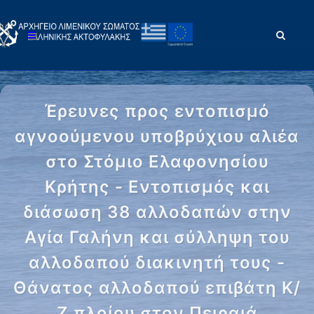
Έρευνες προς εντοπισμό
αγνοούμενου υποβρύχιου αλιέα
στο Στόμιο Ελαφονησίου
Κρήτης - Εντοπισμός και
διάσωση 38 αλλοδαπών στην
Αγία Γαλήνη και σύλληψη του
αλλοδαπού διακινητή τους -
Θάνατος αλλοδαπού επιβάτη Κ/
Ζ πλοίου στον Πειραιά