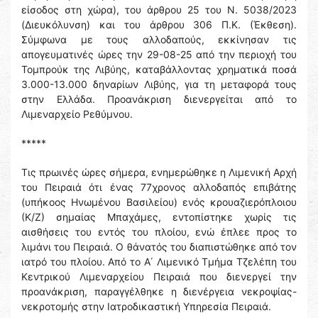
είσοδος στη χώρα), του άρθρου 25 του Ν. 5038/2023
(Διευκόλυνση) και του άρθρου 306 Π.Κ. (Έκθεση).
Σύμφωνα με τους αλλοδαπούς, εκκίνησαν τις
απογευματινές ώρες την 29-08-25 από την περιοχή του
Τομπρούκ της Λιβύης, καταβάλλοντας χρηματικά ποσά
3.000-13.000 δηναρίων Λιβύης, για τη μεταφορά τους
στην Ελλάδα. Προανάκριση διενεργείται από το
Λιμεναρχείο Ρεθύμνου.
*****
Τις πρωινές ώρες σήμερα, ενημερώθηκε η Λιμενική Αρχή
του Πειραιά ότι ένας 77χρονος αλλοδαπός επιβάτης
(υπήκοος Ηνωμένου Βασιλείου) ενός κρουαζιερόπλοιου
(Κ/Ζ) σημαίας Μπαχάμες, εντοπίστηκε χωρίς τις
αισθήσεις του εντός του πλοίου, ενώ έπλεε προς το
λιμάνι του Πειραιά. Ο θάνατός του διαπιστώθηκε από τον
ιατρό του πλοίου. Από το Α΄ Λιμενικό Τμήμα Τζελέπη του
Κεντρικού Λιμεναρχείου Πειραιά που διενεργεί την
προανάκριση, παραγγέλθηκε η διενέργεια νεκροψίας-
νεκροτομής στην Ιατροδικαστική Υπηρεσία Πειραιά.