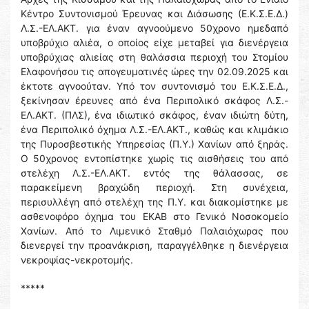
Κέντρο Συντονισμού Έρευνας και Διάσωσης (Ε.Κ.Σ.Ε.Δ.)
Λ.Σ.-ΕΛ.ΑΚΤ. για έναν αγνοούμενο 50χρονο ημεδαπό
υποβρύχιο αλιέα, ο οποίος είχε μεταβεί για διενέργεια
υποβρύχιας αλιείας στη θαλάσσια περιοχή του Στομίου
Ελαφονήσου τις απογευματινές ώρες την 02.09.2025 και
έκτοτε αγνοούταν. Υπό τον συντονισμό του Ε.Κ.Σ.Ε.Δ.,
ξεκίνησαν έρευνες από ένα Περιπολικό σκάφος Λ.Σ.-
ΕΛ.ΑΚΤ. (ΠΛΣ), ένα ιδιωτικό σκάφος, έναν ιδιώτη δύτη,
ένα Περιπολικό όχημα Λ.Σ.-ΕΛ.ΑΚΤ., καθώς και κλιμάκιο
της Πυροσβεστικής Υπηρεσίας (Π.Υ.) Χανίων από ξηράς.
Ο 50χρονος εντοπίστηκε χωρίς τις αισθήσεις του από
στελέχη Λ.Σ.-ΕΛ.ΑΚΤ. εντός της θάλασσας, σε
παρακείμενη βραχώδη περιοχή. Στη συνέχεια,
περισυλλέγη από στελέχη της Π.Υ. και διακομίστηκε με
ασθενοφόρο όχημα του ΕΚΑΒ στο Γενικό Νοσοκομείο
Χανίων. Από το Λιμενικό Σταθμό Παλαιόχωρας που
διενεργεί την προανάκριση, παραγγέλθηκε η διενέργεια
νεκροψίας-νεκροτομής.
*****