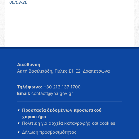
06/08/26
Διεύθυνση
Ακτή Βασιλειάδη, Πύλες Ε1-Ε2, Δραπετσώνα
Τηλέφωνο:
+30 213 137 1700
Email:
contact@yna.gov.gr
Προστασία δεδομένων προσωπικού
χαρακτήρα
Πολιτική για αρχεία καταγραφής και cookies
Δήλωση προσβασιμότητας