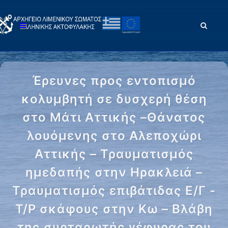
Έρευνες προς εντοπισμό
κολυμβητή σε δυσχερή θέση
στο Μάτι Αττικής –Θάνατος
λουόμενης στο Αλεποχώρι
Αττικής – Τραυματισμός
ημεδαπής στην Ηρακλειά –
Τραυματισμός επιβάτιδας Ε/Γ -
Τ/Ρ σκάφους στην Κω – Βλάβη
της συρταρωτής γέφυρας του