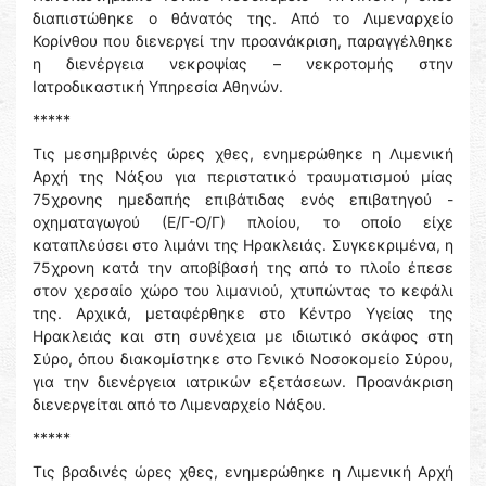
διαπιστώθηκε ο θάνατός της. Από το Λιμεναρχείο
Κορίνθου που διενεργεί την προανάκριση, παραγγέλθηκε
η διενέργεια νεκροψίας – νεκροτομής στην
Ιατροδικαστική Υπηρεσία Αθηνών.
*****
Τις μεσημβρινές ώρες χθες, ενημερώθηκε η Λιμενική
Αρχή της Νάξου για περιστατικό τραυματισμού μίας
75χρονης ημεδαπής επιβάτιδας ενός επιβατηγού -
οχηματαγωγού (Ε/Γ-Ο/Γ) πλοίου, το οποίο είχε
καταπλεύσει στο λιμάνι της Ηρακλειάς. Συγκεκριμένα, η
75χρονη κατά την αποβίβασή της από το πλοίο έπεσε
στον χερσαίο χώρο του λιμανιού, χτυπώντας το κεφάλι
της. Αρχικά, μεταφέρθηκε στο Κέντρο Υγείας της
Ηρακλειάς και στη συνέχεια με ιδιωτικό σκάφος στη
Σύρο, όπου διακομίστηκε στο Γενικό Νοσοκομείο Σύρου,
για την διενέργεια ιατρικών εξετάσεων. Προανάκριση
διενεργείται από το Λιμεναρχείο Νάξου.
*****
Τις βραδινές ώρες χθες, ενημερώθηκε η Λιμενική Αρχή