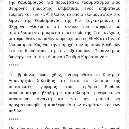
της Καρδάμαινας, για περιστατικό τραυματισμού μίας
38χρονης ημεδαπής επιβάτιδας ενός επιβατικού
τουριστικού (Ε/Γ-Τ/Ρ) πλοίου, το οποίο ελλιμενιζόταν στο
λιμάνι της Καρδάμαινας της Κω. Συγκεκριμένα, η
38χρονη γλίστρησε στη σκάλα του σκάφους με
αποτέλεσμα να τραυματιστεί στο πόδι της. Στη συνέχεια,
μεταφέρθηκε με ασθενοφόρο όχημα του ΕΚΑΒ στο Γενικό
Νοσοκομείο Κω, για την παροχή των πρώτων βοηθειών
και τη διενέργεια ιατρικών εξετάσεων. Προανάκριση
διενεργείται από το Λιμενικό Σταθμό Καρδάμαινας.
*****
Τις βραδινές ώρες χθες, ενημερώθηκε το Κεντρικό
Λιμεναρχείο Χαλκίδας ότι κατά το κλείσιμο της
συρταρωτής γέφυρας του πορθμού Ευρίπου
παρουσιάστηκε βλάβη με αποτέλεσμα η γέφυρα να
παραμείνει ανοιχτή και να μην μπορεί να
πραγματοποιηθεί η κυκλοφορία των οχημάτων και των
πεζών.
*****
Με μέριμνα του Κέντρου Επιχειρήσεων του Λιμενικού