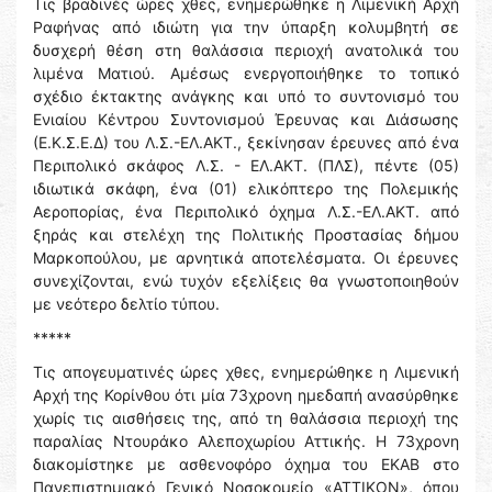
Τις βραδινές ώρες χθες, ενημερώθηκε η Λιμενική Αρχή
Ραφήνας από ιδιώτη για την ύπαρξη κολυμβητή σε
δυσχερή θέση στη θαλάσσια περιοχή ανατολικά του
λιμένα Ματιού. Αμέσως ενεργοποιήθηκε το τοπικό
σχέδιο έκτακτης ανάγκης και υπό το συντονισμό του
Ενιαίου Κέντρου Συντονισμού Έρευνας και Διάσωσης
(Ε.Κ.Σ.Ε.Δ) του Λ.Σ.-ΕΛ.ΑΚΤ., ξεκίνησαν έρευνες από ένα
Περιπολικό σκάφος Λ.Σ. - ΕΛ.ΑΚΤ. (ΠΛΣ), πέντε (05)
ιδιωτικά σκάφη, ένα (01) ελικόπτερο της Πολεμικής
Αεροπορίας, ένα Περιπολικό όχημα Λ.Σ.-ΕΛ.ΑΚΤ. από
ξηράς και στελέχη της Πολιτικής Προστασίας δήμου
Μαρκοπούλου, με αρνητικά αποτελέσματα. Οι έρευνες
συνεχίζονται, ενώ τυχόν εξελίξεις θα γνωστοποιηθούν
με νεότερο δελτίο τύπου.
*****
Τις απογευματινές ώρες χθες, ενημερώθηκε η Λιμενική
Αρχή της Κορίνθου ότι μία 73χρονη ημεδαπή ανασύρθηκε
χωρίς τις αισθήσεις της, από τη θαλάσσια περιοχή της
παραλίας Ντουράκο Αλεποχωρίου Αττικής. Η 73χρονη
διακομίστηκε με ασθενοφόρο όχημα του ΕΚΑΒ στο
Πανεπιστημιακό Γενικό Νοσοκομείο «ΑΤΤΙΚΟΝ», όπου