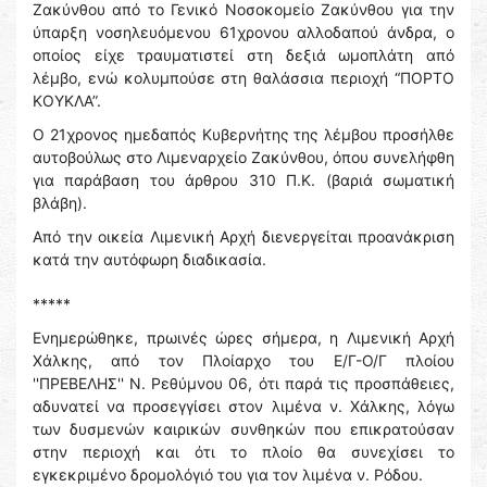
Ζακύνθου από το Γενικό Νοσοκομείο Ζακύνθου για την
ύπαρξη νοσηλευόμενου 61χρονου αλλοδαπού άνδρα, ο
οποίος είχε τραυματιστεί στη δεξιά ωμοπλάτη από
λέμβο, ενώ κολυμπούσε στη θαλάσσια περιοχή “ΠΟΡΤΟ
ΚΟΥΚΛΑ”.
Ο 21χρονος ημεδαπός Κυβερνήτης της λέμβου προσήλθε
αυτοβούλως στο Λιμεναρχείο Ζακύνθου, όπου συνελήφθη
για παράβαση του άρθρου 310 Π.Κ. (βαριά σωματική
βλάβη).
Από την οικεία Λιμενική Αρχή διενεργείται προανάκριση
κατά την αυτόφωρη διαδικασία.
*****
Ενημερώθηκε, πρωινές ώρες σήμερα, η Λιμενική Αρχή
Χάλκης, από τον Πλοίαρχο του Ε/Γ-Ο/Γ πλοίου
''ΠΡΕΒΕΛΗΣ'' Ν. Ρεθύμνου 06, ότι παρά τις προσπάθειες,
αδυνατεί να προσεγγίσει στον λιμένα ν. Χάλκης, λόγω
των δυσμενών καιρικών συνθηκών που επικρατούσαν
στην περιοχή και ότι το πλοίο θα συνεχίσει το
εγκεκριμένο δρομολόγιό του για τον λιμένα ν. Ρόδου.