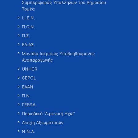
Συμπεριφοράς Υπαλλήλων του Δημοσίου
Τομέα
Ι.Ι.Ε.Ν.
Π.Ο.Ν.
Π.Σ.
ΕΛ.ΑΣ.
Μονάδα Ιατρικώς Υποβοηθούμενης
Αναπαραγωγής
UNHCR
CEPOL
ΕΑΑΝ
Π.Ν.
ΓΕΕΘΑ
Περιοδικό “Λιμενική Ηχώ”
Λέσχη Αξιωματικών
Ν.Ν.Α.