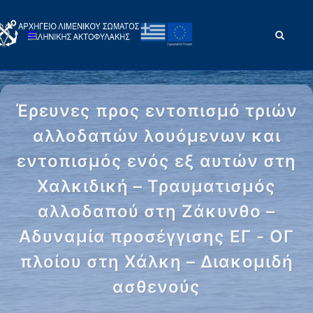
Έρευνες προς εντοπισμό τριών
αλλοδαπών λουόμενων και
εντοπισμός ενός εξ αυτών στη
Χαλκιδική – Τραυματισμός
αλλοδαπού στη Ζάκυνθο –
Αδυναμία προσέγγισης ΕΓ - ΟΓ
πλοίου στη Χάλκη – Διακομιδή
ασθενούς