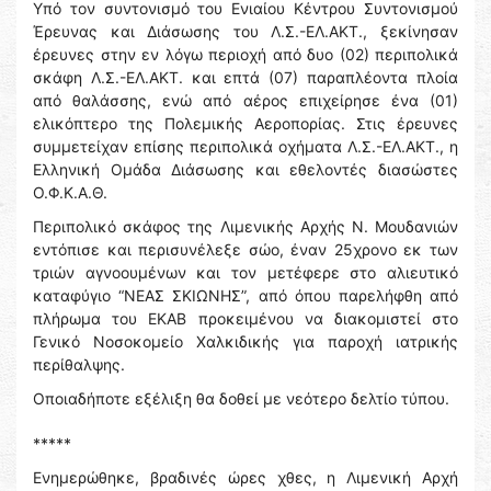
Υπό τον συντονισμό του Ενιαίου Κέντρου Συντονισμού
Έρευνας και Διάσωσης του Λ.Σ.-ΕΛ.ΑΚΤ., ξεκίνησαν
έρευνες στην εν λόγω περιοχή από δυο (02) περιπολικά
σκάφη Λ.Σ.-ΕΛ.ΑΚΤ. και επτά (07) παραπλέοντα πλοία
από θαλάσσης, ενώ από αέρος επιχείρησε ένα (01)
ελικόπτερο της Πολεμικής Αεροπορίας. Στις έρευνες
συμμετείχαν επίσης περιπολικά οχήματα Λ.Σ.-ΕΛ.ΑΚΤ., η
Ελληνική Ομάδα Διάσωσης και εθελοντές διασώστες
Ο.Φ.Κ.Α.Θ.
Περιπολικό σκάφος της Λιμενικής Αρχής Ν. Μουδανιών
εντόπισε και περισυνέλεξε σώο, έναν 25χρονο εκ των
τριών αγνοουμένων και τον μετέφερε στο αλιευτικό
καταφύγιο “ΝΕΑΣ ΣΚΙΩΝΗΣ”, από όπου παρελήφθη από
πλήρωμα του ΕΚΑΒ προκειμένου να διακομιστεί στο
Γενικό Νοσοκομείο Χαλκιδικής για παροχή ιατρικής
περίθαλψης.
Οποιαδήποτε εξέλιξη θα δοθεί με νεότερο δελτίο τύπου.
*****
Ενημερώθηκε, βραδινές ώρες χθες, η Λιμενική Αρχή