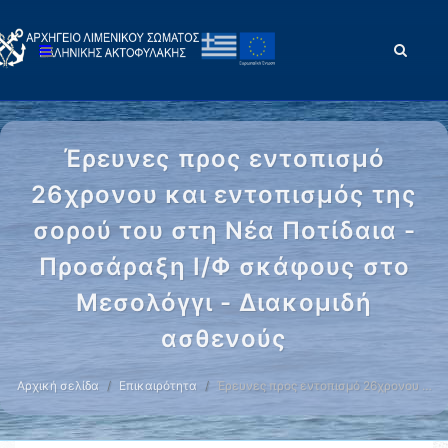
Έρευνες προς εντοπισμό
26χρονου και εντοπισμός της
σορού του στη Νέα Ποτίδαια -
Προσάραξη Ι/Φ σκάφους στο
Μεσολόγγι - Διακομιδή
ασθενούς
Αρχική σελίδα
Επικαιρότητα
Έρευνες προς εντοπισμό 26χρονου …