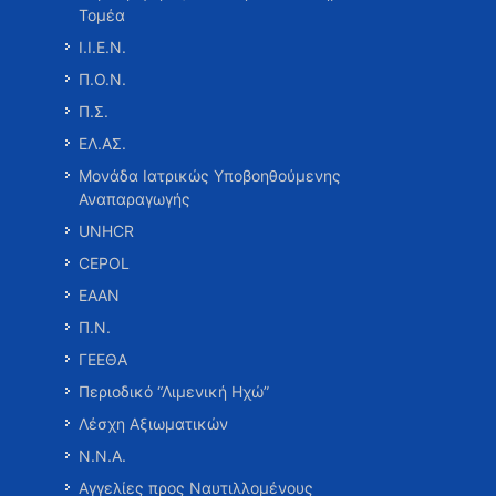
Τομέα
Ι.Ι.Ε.Ν.
Π.Ο.Ν.
Π.Σ.
ΕΛ.ΑΣ.
Μονάδα Ιατρικώς Υποβοηθούμενης
Αναπαραγωγής
UNHCR
CEPOL
ΕΑΑΝ
Π.Ν.
ΓΕΕΘΑ
Περιοδικό “Λιμενική Ηχώ”
Λέσχη Αξιωματικών
Ν.Ν.Α.
Αγγελίες προς Ναυτιλλομένους