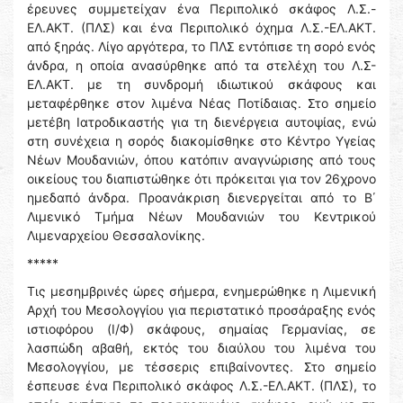
έρευνες συμμετείχαν ένα Περιπολικό σκάφος Λ.Σ.-
ΕΛ.ΑΚΤ. (ΠΛΣ) και ένα Περιπολικό όχημα Λ.Σ.-ΕΛ.ΑΚΤ.
από ξηράς. Λίγο αργότερα, το ΠΛΣ εντόπισε τη σορό ενός
άνδρα, η οποία ανασύρθηκε από τα στελέχη του Λ.Σ-
ΕΛ.ΑΚΤ. με τη συνδρομή ιδιωτικού σκάφους και
μεταφέρθηκε στον λιμένα Νέας Ποτίδαιας. Στο σημείο
μετέβη Ιατροδικαστής για τη διενέργεια αυτοψίας, ενώ
στη συνέχεια η σορός διακομίσθηκε στο Κέντρο Υγείας
Νέων Μουδανιών, όπου κατόπιν αναγνώρισης από τους
οικείους του διαπιστώθηκε ότι πρόκειται για τον 26χρονο
ημεδαπό άνδρα. Προανάκριση διενεργείται από το Β΄
Λιμενικό Τμήμα Νέων Μουδανιών του Κεντρικού
Λιμεναρχείου Θεσσαλονίκης.
*****
Τις μεσημβρινές ώρες σήμερα, ενημερώθηκε η Λιμενική
Αρχή του Μεσολογγίου για περιστατικό προσάραξης ενός
ιστιοφόρου (Ι/Φ) σκάφους, σημαίας Γερμανίας, σε
λασπώδη αβαθή, εκτός του διαύλου του λιμένα του
Μεσολογγίου, με τέσσερις επιβαίνοντες. Στο σημείο
έσπευσε ένα Περιπολικό σκάφος Λ.Σ.-ΕΛ.ΑΚΤ. (ΠΛΣ), το