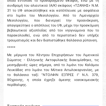
οποίο εντόπισε το προσαραγμένο σκάφος, ενώ με τη
συνδρομή του αλιευτικού (Α/Κ) σκάφους «ΤΖΑΝΗΣ» Ν.Μ.
31 το Ι/Φ αποκολλήθηκε και κατέπλευσε με ασφάλεια
στο λιμάνι του Μεσολογγίου. Από το Λιμεναρχείο
Μεσολογγίου, που διενεργεί την προανάκριση,
απαγορεύτηκε ο απόπλους του Ι/Φ, μέχρι την προσκόμιση
βεβαιωτικού αξιοπλοΐας από τον νηογνώμονα που το
παρακολουθεί, ενώ από το περιστατικό δεν υπήρξε
τραυματισμός και δεν διαπιστώθηκε θαλάσσια ρύπανση.
*****
Με μέριμνα του Κέντρου Επιχειρήσεων του Λιμενικού
Σώματος - Ελληνικής Ακτοφυλακής διακομίσθηκε, τις
μεσημβρινές ώρες σήμερα, από το λιμάνι του Καλάμου
Λευκάδας στο λιμάνι του Μύτικα Αιτωλοκαρνανίας, με
το θαλάσσιο ταξί ‘’ΝΤΟΛΦΙΝ ΕΞΠΡΕΣ Ι’’ Ν.Λ. 379,
90χρονης, η οποία έχρηζε άμεσης νοσοκομειακής
περίθαλψης.