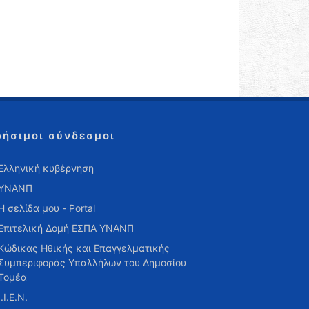
ρήσιμοι σύνδεσμοι
Ελληνική κυβέρνηση
ΥΝΑΝΠ
Η σελίδα μου - Portal
Επιτελική Δομή ΕΣΠΑ ΥΝΑΝΠ
Κώδικας Ηθικής και Επαγγελματικής
Συμπεριφοράς Υπαλλήλων του Δημοσίου
Τομέα
Ι.Ι.Ε.Ν.