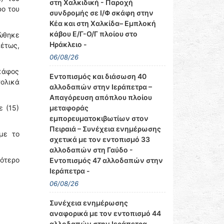
στη Χαλκιδική - Παροχή
ρο του
συνδρομής σε Ι/Φ σκάφη στην
Κέα και στη Χαλκίδα– Εμπλοκή
κάβου Ε/Γ-Ο/Γ πλοίου στο
ώθηκε
Ηράκλειο -
θέτως,
06/08/26
κάφος
Εντοπισμός και διάσωση 40
τολικά
αλλοδαπών στην Ιεράπετρα –
Απαγόρευση απόπλου πλοίου
μεταφοράς
 (15)
εμπορευματοκιβωτίων στον
Πειραιά – Συνέχεια ενημέρωσης
με το
σχετικά με τον εντοπισμό 33
αλλοδαπών στη Γαύδο -
εότερο
Εντοπισμός 47 αλλοδαπών στην
Ιεράπετρα -
06/08/26
Συνέχεια ενημέρωσης
αναφορικά με τον εντοπισμό 44
αλλοδαπών στην Ιεράπετρα–