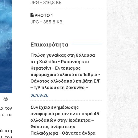
JPG - 316,8 KB
PHOTO 1
JPG - 355,8 KB
Επικαιρότητα
Πτώση γυναίκας στη θάλασσα
στη Χαλκίδα - Ρύπανση στο
Κερατσίνι - Εντοπισμός
πυρομαχικού υλικού στα Ίσθμια -
Θάνατος αλλοδαπού επιβάτη Ε/Γ
– Τ/Ρ πλοίου στη Ζάκυνθο –
06/08/26
Συνέχεια ενημέρωσης
ια τον
αναφορικά με τον εντοπισμό 45
πό τα
αλλοδαπών στην Ιεράπετρα –
Θάνατος άνδρα στην
κά στη
Παλαιόχωρα – Θάνατος άνδρα
) του