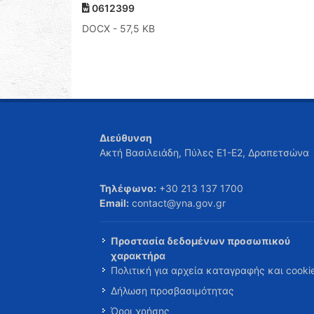
0612399
DOCX
- 57,5 KB
Διεύθυνση
Ακτή Βασιλειάδη, Πύλες Ε1-Ε2, Δραπετσώνα
Τηλέφωνο:
+30 213 137 1700
Email:
contact@yna.gov.gr
Προστασία δεδομένων προσωπικού
χαρακτήρα
Πολιτική για αρχεία καταγραφής και cooki
Δήλωση προσβασιμότητας
Όροι χρήσης