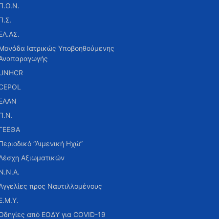
Π.Ο.Ν.
Π.Σ.
ΕΛ.ΑΣ.
Μονάδα Ιατρικώς Υποβοηθούμενης
Αναπαραγωγής
UNHCR
CEPOL
ΕΑΑΝ
Π.Ν.
ΓΕΕΘΑ
Περιοδικό “Λιμενική Ηχώ”
Λέσχη Αξιωματικών
Ν.Ν.Α.
Αγγελίες προς Ναυτιλλομένους
Ε.Μ.Υ.
Οδηγίες από ΕΟΔΥ για COVID-19