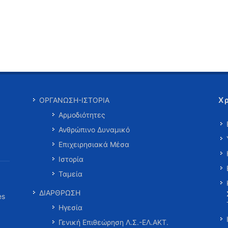
Χ
ΟΡΓΑΝΩΣΗ-ΙΣΤΟΡΙΑ
Αρμοδιότητες
Ανθρώπινο Δυναμικό
Επιχειρησιακά Μέσα
Ιστορία
Ταμεία
ΔΙΑΡΘΡΩΣΗ
es
Ηγεσία
Γενική Επιθεώρηση Λ.Σ.-ΕΛ.ΑΚΤ.