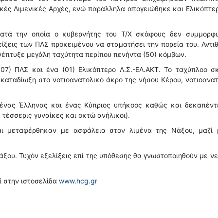
πικές Λιμενικές Αρχές, ενώ παράλληλα απογειώθηκε και Ελικόπτε
 κατά την οποία ο κυβερνήτης του Τ/Χ σκάφους δεν συμμορφ
είξεις των ΠΛΣ προκειμένου να σταματήσει την πορεία του. Αντι
ανέπτυξε μεγάλη ταχύτητα περίπου πενήντα (50) κόμβων.
(07) ΠΛΣ και ένα (01) Ελικόπτερο Λ.Σ.-ΕΛ.ΑΚΤ. Το ταχύπλοο σ
καταδίωξη στο νοτιοανατολικό άκρο της νήσου Κέρου, νοτιοανα
 ένας Έλληνας και ένας Κύπριος υπήκοος καθώς και δεκαπέντε
 τέσσερις γυναίκες και οκτώ ανήλικοι).
αι μεταφέρθηκαν με ασφάλεια στον λιμένα της Νάξου, μαζί 
άξου. Τυχόν εξελίξεις επί της υπόθεσης θα γνωστοποιηθούν με ν
ί στην ιστοσελίδα
www.hcg.gr