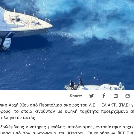
Share:
κή Αρχή Χίου από Περιπολικό σκάφος του Λ.Σ. – ΕΛ.ΑΚΤ. (ΠΛΣ) γ
άφους, το οποίο κινούνταν με υψηλή ταχύτητα προερχόμενο α
 ελληνικές ακτές.
εξωλέμβιους κινητήρες μεγάλης ιπποδύναμης, εντοπίστηκε αρχι
Άμεσα υπό τον συντονισμό του Κέντρου Επιχειρήσεων (Κ.Ε.ΠΙΧ.