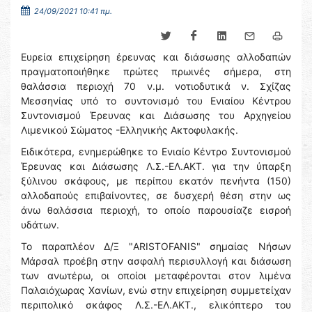
24/09/2021 10:41 πμ.
Ευρεία επιχείρηση έρευνας και διάσωσης αλλοδαπών
πραγματοποιήθηκε πρώτες πρωινές σήμερα, στη
θαλάσσια περιοχή 70 ν.μ. νοτιοδυτικά ν. Σχίζας
Μεσσηνίας υπό το συντονισμό του Ενιαίου Κέντρου
Συντονισμού Έρευνας και Διάσωσης του Αρχηγείου
Λιμενικού Σώματος -Ελληνικής Ακτοφυλακής.
Ειδικότερα, ενημερώθηκε το Ενιαίο Κέντρο Συντονισμού
Έρευνας και Διάσωσης Λ.Σ.-ΕΛ.ΑΚΤ. για την ύπαρξη
ξύλινου σκάφους, με περίπου εκατόν πενήντα (150)
αλλοδαπούς επιβαίνοντες, σε δυσχερή θέση στην ως
άνω θαλάσσια περιοχή, το οποίο παρουσίαζε εισροή
υδάτων.
Το παραπλέον Δ/Ξ "ARISTΟFANIS" σημαίας Νήσων
Μάρσαλ προέβη στην ασφαλή περισυλλογή και διάσωση
των ανωτέρω, οι οποίοι μεταφέρονται στον λιμένα
Παλαιόχωρας Χανίων, ενώ στην επιχείρηση συμμετείχαν
περιπολικό σκάφος Λ.Σ.-ΕΛ.ΑΚΤ., ελικόπτερο του