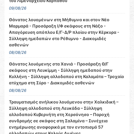
του Λιμεναρχείου Καρπάθου
09/08/26
Θάνατος λουομένων στη Μήθυμνα και στον Νέο
Μαρμαρά - Προσάραξη Ι/Φ σκάφους στη Νάξο -
Απαγόρευση απόπλου Ε/Γ-Δ/Ρ πλοίου στην Κέρκυρα -
Σύλληψη ημεδαπών στο Ρέθυμνο - Διακομιδές
ασθενών
08/08/26
Θάνατος λουόμενης στα Χανιά - Προσάραξη Θ/Γ
σκάφους στη Λευκίμμη - Σύλληψη ημεδαπού στην
Κυλλήνη - Σύλληψη αλλοδαπού στη Καλαμάτα – Τροχαίο
ατύχημα στη Σύρο - Διακομιδές ασθενών
08/08/26
Τραυματισμός ανήλικου λουόμενου στην Χαλκιδική –
Σύλληψη αλλοδαπού στη Λευκάδα – Σύλληψη
αλλοδαπού Κυβερνήτη στη Χερσόνησο – Παροχή
συνδρομής σε σκάφος στη Σαλαμίνα – Συνέχεια
ενημέρωσης αναφορικά με τον εντοπισμό 57
αλλοδαπών στους Καλούς Λιμένες