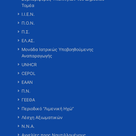
Τομέα
Ι.Ι.Ε.Ν.
Π.Ο.Ν.
Π.Σ.
ΕΛ.ΑΣ.
Μονάδα Ιατρικώς Υποβοηθούμενης
Αναπαραγωγής
UNHCR
CEPOL
ΕΑΑΝ
Π.Ν.
ΓΕΕΘΑ
Περιοδικό “Λιμενική Ηχώ”
Λέσχη Αξιωματικών
Ν.Ν.Α.
Αγγελίες προς Ναυτιλλομένους