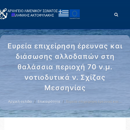
Ευρεία επιχείρηση έρευνας και
διάσωσης αλλοδαπών στη
θαλάσσια περιοχή 70 ν.μ.
νοτιοδυτικά ν. Σχίζας
Μεσσηνίας
Αρχική σελίδα
Επικαιρότητα
Ευρεία επιχείρηση έρευνας και …