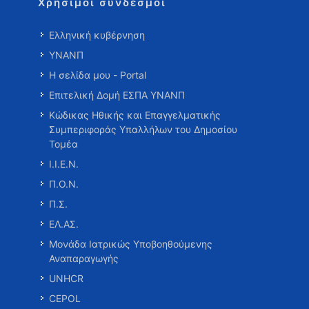
Χρήσιμοι σύνδεσμοι
Ελληνική κυβέρνηση
ΥΝΑΝΠ
Η σελίδα μου - Portal
Επιτελική Δομή ΕΣΠΑ ΥΝΑΝΠ
Κώδικας Ηθικής και Επαγγελματικής
Συμπεριφοράς Υπαλλήλων του Δημοσίου
Τομέα
Ι.Ι.Ε.Ν.
Π.Ο.Ν.
Π.Σ.
ΕΛ.ΑΣ.
Μονάδα Ιατρικώς Υποβοηθούμενης
Αναπαραγωγής
UNHCR
CEPOL