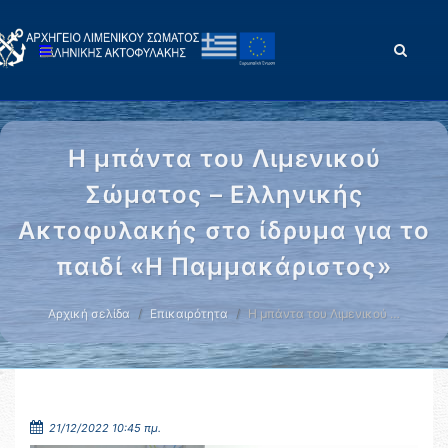
Η μπάντα του Λιμενικού
Σώματος – Ελληνικής
Ακτοφυλακής στο ίδρυμα για το
παιδί «Η Παμμακάριστος»
Αρχική σελίδα
Επικαιρότητα
Η μπάντα του Λιμενικού …
21/12/2022 10:45 πμ.