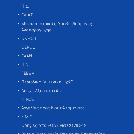
Π.Σ.
ΕΛ.ΑΣ.
Μονάδα Ιατρικώς Υποβοηθούμενης
Αναπαραγωγής
UNHCR
CEPOL
ΕΑΑΝ
Π.Ν.
ΓΕΕΘΑ
Περιοδικό “Λιμενική Ηχώ”
Λέσχη Αξιωματικών
Ν.Ν.Α.
Αγγελίες προς Ναυτιλλομένους
Ε.Μ.Υ.
Οδηγίες από ΕΟΔΥ για COVID-19
Γενική Γραμματεία Πολιτικής Προστασίας