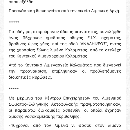
όπου εξήλθε.
Προανάκριση διενεργείται από την οικεία Λιμενική Αρχή.
*****
Για οδήγηση στερούμενος άδειας ικανότητας, συνελήφθη
ένας 35χρονος ημεδαπός οδηγός Ε.Ι.Χ. οχήματος,
βραδινές ώρες χθες, επί της οδού “ΑΝΑΛΗΨΕΩΣ”, εντός
της χερσαίας ζώνης λιμένα Καλαμάτας, από τα στελέχη
του Κεντρικού Λιμεναρχείου Καλαμάτας.
Από το Κεντρικό Λιμεναρχείο Καλαμάτας που διενεργεί
την προανάκριση, επιβλήθηκαν οι προβλεπόμενες
διοικητικές κυρώσεις.
*****
Με μέριμνα του Κέντρου Επιχειρήσεων του Λιμενικού
Σώματος–Ελληνικής Ακτοφυλακής πραγματοποιήθηκαν,
οι παρακάτω διακομιδές ασθενών, οι οποίοι έχρηζαν
άμεσης νοσοκομειακής περίθαλψης:
-46χρονου από τον λιμένα ν. Θάσου στον λιμένα