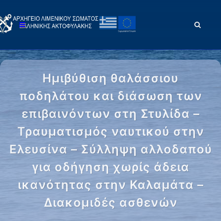
Ημιβύθιση θαλάσσιου
ποδηλάτου και διάσωση των
επιβαινόντων στη Στυλίδα –
Τραυματισμός ναυτικού στην
Ελευσίνα – Σύλληψη αλλοδαπού
για οδήγηση χωρίς άδεια
ικανότητας στην Καλαμάτα –
Διακομιδές ασθενών