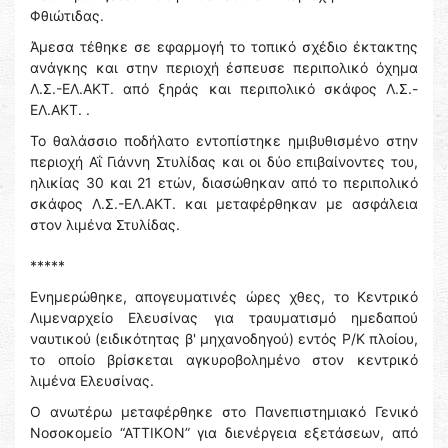
Φθιώτιδας.
Άμεσα τέθηκε σε εφαρμογή το τοπικό σχέδιο έκτακτης
ανάγκης και στην περιοχή έσπευσε περιπολικό όχημα
Λ.Σ.-ΕΛ.ΑΚΤ. από ξηράς και περιπολικό σκάφος Λ.Σ.-
ΕΛ.ΑΚΤ. .
Το θαλάσσιο ποδήλατο εντοπίστηκε ημιβυθισμένο στην
περιοχή Αΐ Γιάννη Στυλίδας και οι δύο επιβαίνοντες του,
ηλικίας 30 και 21 ετών, διασώθηκαν από το περιπολικό
σκάφος Λ.Σ.-ΕΛ.ΑΚΤ. και μεταφέρθηκαν με ασφάλεια
στον λιμένα Στυλίδας.
*****
Ενημερώθηκε, απογευματινές ώρες χθες, το Κεντρικό
Λιμεναρχείο Ελευσίνας για τραυματισμό ημεδαπού
ναυτικού (ειδικότητας β' μηχανοδηγού) εντός Ρ/Κ πλοίου,
το οποίο βρίσκεται αγκυροβολημένο στον κεντρικό
λιμένα Ελευσίνας.
Ο ανωτέρω μεταφέρθηκε στο Πανεπιστημιακό Γενικό
Νοσοκομείο “ΑΤΤΙΚΟΝ” για διενέργεια εξετάσεων, από