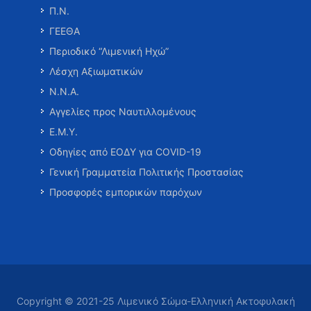
Π.Ν.
ΓΕΕΘΑ
Περιοδικό “Λιμενική Ηχώ”
Λέσχη Αξιωματικών
Ν.Ν.Α.
Αγγελίες προς Ναυτιλλομένους
Ε.Μ.Υ.
Οδηγίες από ΕΟΔΥ για COVID-19
Γενική Γραμματεία Πολιτικής Προστασίας
Προσφορές εμπορικών παρόχων
Copyright © 2021-25 Λιμενικό Σώμα-Ελληνική Ακτοφυλακή